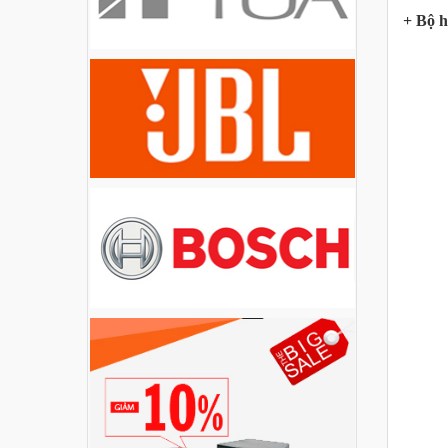
+ Bộ h
Loa Party House PH12
Loa Party House PH10
Loa Party House AP12
Loa Party House AP10
Loa Party House MF15