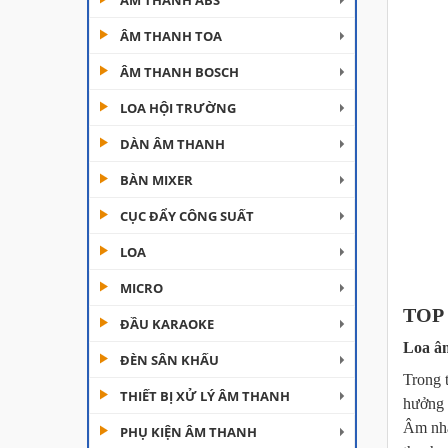
ÂM THANH ABS
ÂM THANH TOA
ÂM THANH BOSCH
LOA HỘI TRƯỜNG
DÀN ÂM THANH
Đèn Moving Beam 230
BÀN MIXER
Plus
CỤC ĐẨY CÔNG SUẤT
LOA
Đèn Beam 260 Plus
SVT
MICRO
TOP 
ĐẦU KARAOKE
Loa âm
ĐÈN SÂN KHẤU
Cục đẩy công suất
Trong 
Aplus...
THIẾT BỊ XỬ LÝ ÂM THANH
hưởng 
Âm nhạ
PHỤ KIỆN ÂM THANH