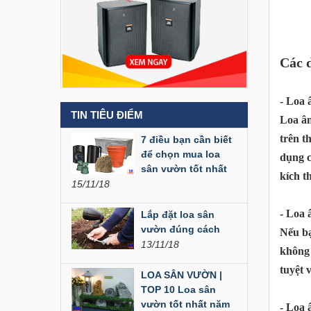
Các 
Loa Party House MF12
- Loa
TIN TIÊU ĐIỂM
Loa âm
Loa Party House MF10
trên t
7 điều bạn cần biết
để chọn mua loa
dụng c
sân vườn tốt nhất
kích t
15/11/18
Loa Party House C10
- Loa
Lắp đặt loa sân
vườn đúng cách
Nếu bạ
13/11/18
không 
Loa Party House C12
tuyệt 
LOA SÂN VƯỜN |
TOP 10 Loa sân
vườn tốt nhất năm
- Loa 