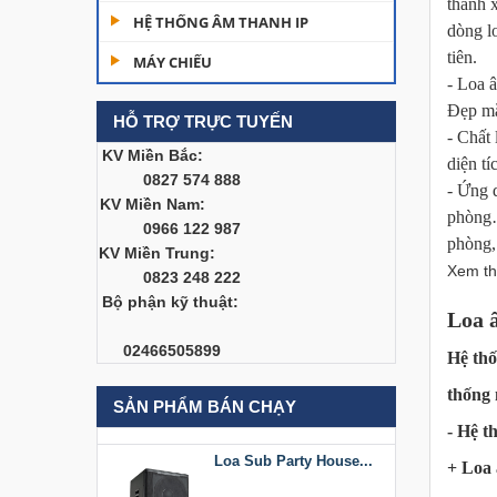
thanh x
Dàn âm thanh hội
HỆ THỐNG ÂM THANH IP
dòng l
trường...
tiên.
MÁY CHIẾU
200,000,000
- Loa â
Đẹp mắ
HỖ TRỢ TRỰC TUYẾN
Bàn Mixer
- Chất
Allen&Heath...
KV Miền Bắc:
diện t
0827 574 888
- Ứng 
KV Miền Nam:
phòng…
0966 122 987
Bàn Mixer
phòng,
KV Miền Trung:
Allen&Heath...
Xem t
0823 248 222
Bộ phận kỹ thuật:
Loa â
Loa Sub Party House
02466505899
Hệ thố
D218
thống
SẢN PHẨM BÁN CHẠY
- Hệ t
Loa Sub Party House...
+ Loa 