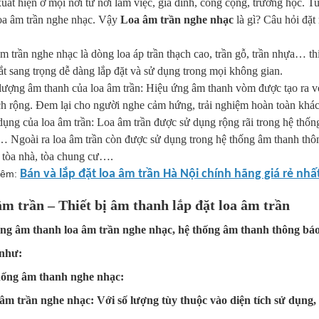
uất hiện ở mọi nơi từ nơi làm việc, gia đình, công cộng, trường học. T
oa âm trần nghe nhạc. Vậy
Loa âm trần nghe nhạc
là gì? Câu hỏi đặt
m trần nghe nhạc là dòng loa áp trần thạch cao, trần gỗ, trần nhựa… th
t sang trọng dễ dàng lắp đặt và sử dụng trong mọi không gian.
 lượng âm thanh của loa âm trần: Hiệu ứng âm thanh vòm được tạo ra vớ
ích rộng. Đem lại cho người nghe cảm hứng, trải nghiệm hoàn toàn khác
dụng của loa âm trần: Loa âm trần được sử dụng rộng rãi trong hệ thốn
 Ngoài ra loa âm trần còn được sử dụng trong hệ thống âm thanh thô
 tòa nhà, tòa chung cư….
Bán và lắp đặt loa âm trần Hà Nội chính hãng giá rẻ nhấ
hêm:
m trần – Thiết bị âm thanh lắp đặt loa âm trần
ng âm thanh loa âm trần nghe nhạc, hệ thống âm thanh thông báo c
 như:
hống âm thanh nghe nhạc:
âm trần nghe nhạc: Với số lượng tùy thuộc vào diện tích sử dụng