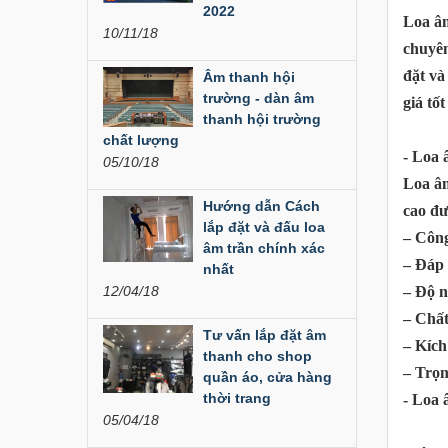
Đèn Led Moving 108
2022
Loa âm
Bóng
10/11/18
chuyên
đặt và
Âm thanh hội
trường - dàn âm
giá tố
Đèn Moving Beam
thanh hội trường
350W
chất lượng
- Loa 
05/10/18
Loa âm
Hướng dẫn Cách
Đèn Moving Beam 230
cao đư
Plus
lắp đặt và đấu loa
– Công
âm trần chính xác
– Đáp 
nhất
– Độ 
12/04/18
Đèn Beam 260 Plus
– Chất
SVT
Tư vấn lắp đặt âm
– Kích
thanh cho shop
– Trọn
quần áo, cửa hàng
thời trang
- Loa
Cục đẩy công suất
05/04/18
Aplus...