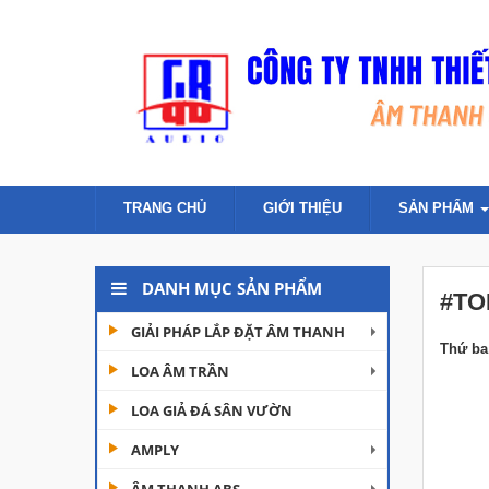
TRANG CHỦ
GIỚI THIỆU
SẢN PHẨM
DANH MỤC SẢN PHẨM
#​​​
GIẢI PHÁP LẮP ĐẶT ÂM THANH
Thứ ba 
LOA ÂM TRẦN
LOA GIẢ ĐÁ SÂN VƯỜN
AMPLY