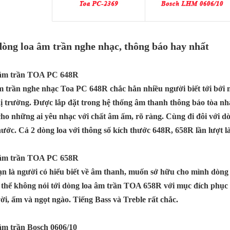
dòng loa âm trần nghe nhạc, thông báo hay nhất
 âm trần TOA PC 648R
 trần nghe nhạc Toa PC 648R chắc hẳn nhiều người biết tới bởi
hị trường. Được lắp đặt trong hệ thống âm thanh thông báo tòa 
ho những ai yêu nhạc với chất âm ấm, rõ ràng. Cùng đi đôi với d
hước. Cả 2 dòng loa với thông số kích thước 648R, 658R lần lượt là:
 âm trần TOA PC 658R
n là người có hiểu biết về âm thanh, muốn sở hữu cho mình dòng 
thể không nói tới dòng loa âm trần TOA 658R với mục đích phục 
vời, ấm và ngọt ngào. Tiếng Bass và Treble rất chắc.
âm trần Bosch 0606/10