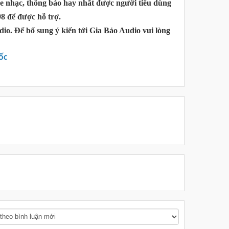
he nhạc, thông báo hay nhất được người tiêu dùng
98 để được hỗ trợ.
io. Để bổ sung ý kiến tới Gia Bảo Audio vui lòng
ốc