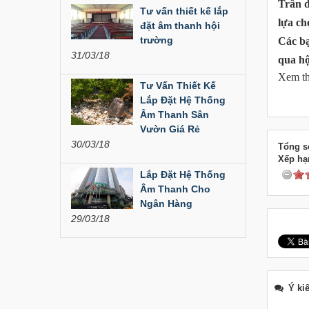
Trân đ
Tư vấn thiết kế lắp
lựa ch
đặt âm thanh hội
Dàn âm thanh hội
trường
Các bạ
trường...
31/03/18
qua h
Xem t
200,000,000
Tư Vấn Thiết Kế
Lắp Đặt Hệ Thống
Bàn Mixer
Âm Thanh Sân
Allen&Heath...
Vườn Giá Rẻ
30/03/18
Tổng số
Xếp hạ
Lắp Đặt Hệ Thống
Bàn Mixer
Allen&Heath...
Âm Thanh Cho
Ngân Hàng
29/03/18
Ý ki