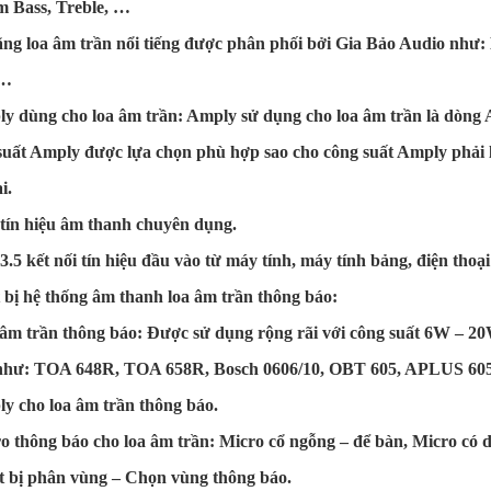
 Bass, Treble, …
ng loa âm trần nổi tiếng được phân phối bởi Gia Bảo Audio như
s…
y dùng cho loa âm trần: Amply sử dụng cho loa âm trần là dòng 
uất Amply được lựa chọn phù hợp sao cho công suất Amply phải l
i.
tín hiệu âm thanh chuyên dụng.
3.5 kết nối tín hiệu đầu vào từ máy tính, máy tính bảng, điện tho
t bị hệ thống âm thanh loa âm trần thông báo:
âm trần thông báo: Được sử dụng rộng rãi với công suất 6W – 20
như: TOA 648R, TOA 658R, Bosch 0606/10, OBT 605, APLUS 605
y cho loa âm trần thông báo.
o thông báo cho loa âm trần: Micro cổ ngỗng – để bàn, Micro có 
t bị phân vùng – Chọn vùng thông báo.