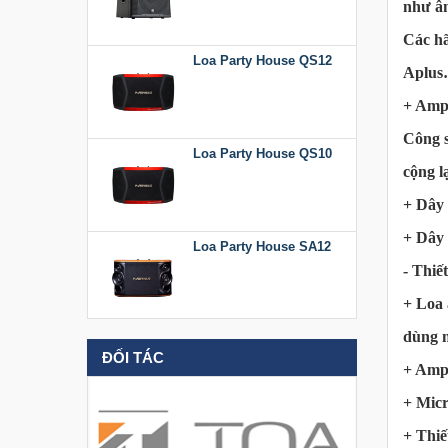
như âm
Các hã
Loa Party House QS12
Aplu
+ Ampl
Công s
Loa Party House QS10
cộng lạ
+ Dây 
+ Dây 
Loa Party House SA12
- Thiế
+ Loa 
Loa Party House KT512
dùng 
ĐỐI TÁC
+ Ampl
+ Micr
Loa Party House KT510
+ Thiế