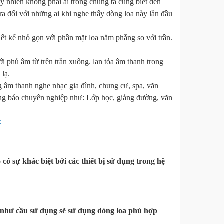
uy nhiên không phải ai trong chúng ta cũng biết đến
 ra đối với những ai khi nghe thấy dòng loa này lần đầu
iết kế nhỏ gọn với phần mặt loa nằm phẳng so với trần.
i phủ âm từ trên trần xuống. lan tỏa âm thanh trong
 lạ.
g âm thanh nghe nhạc gia đình, chung cư, spa, văn
ng báo chuyên nghiệp như: Lớp học, giảng đường, văn
t
ó sự khác biệt bởi các thiết bị sử dụng trong hệ
, như cầu sử dụng sẽ sử dụng dòng loa phù hợp