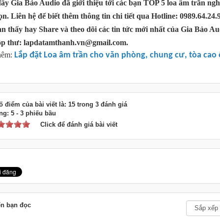
ây Gia Bảo Audio đã giới thiệu tới các bạn TOP 5 loa âm trần ng
ọn. Liên hệ để biết thêm thông tin chi tiết qua Hotline: 0989.64.24.
n thấy hay Share và theo dõi các tin tức mới nhất của Gia Bảo Aud
ộp thư: lapdatamthanh.vn@gmail.com.
hêm:
Lắp đặt Loa âm trần cho văn phòng, chung cư, tòa cao 
 điểm của bài viết là: 15 trong 3 đánh giá
ng:
5
-
3
phiếu bầu
Click để đánh giá bài viết
ến bạn đọc