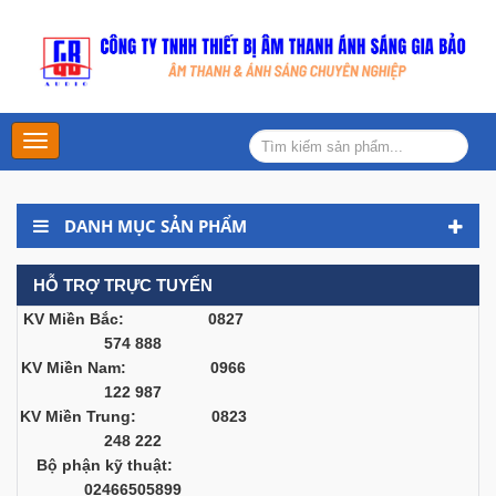
Main
Menu
DANH MỤC SẢN PHẨM
HỖ TRỢ TRỰC TUYẾN
KV Miền Bắc: 0827
574 888
KV Miền Nam: 0966
122 987
KV Miền Trung: 0823
248 222
Bộ phận kỹ thuật:
02466505899