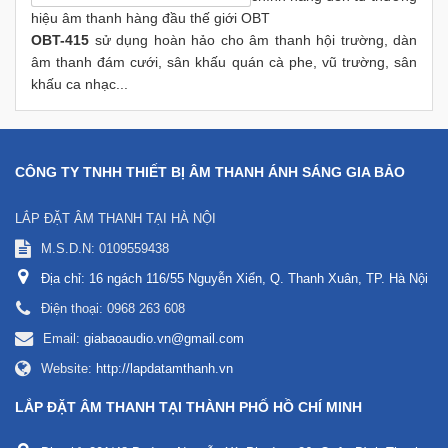
hiệu âm thanh hàng đầu thế giới OBT
OBT-415
sử dụng hoàn hảo cho âm thanh hội trường, dàn
âm thanh đám cưới, sân khấu quán cà phe, vũ trường, sân
khấu ca nhạc...
CÔNG TY TNHH THIẾT BỊ ÂM THANH ÁNH SÁNG GIA BẢO
LẮP ĐẶT ÂM THANH TẠI HÀ NỘI
M.S.D.N: 0109559438
Địa chỉ:
16 ngách 116/55 Nguyễn Xiển, Q. Thanh Xuân, TP. Hà Nội
Điện thoại:
0968 263 608
Email:
giabaoaudio.vn@gmail.com
Website:
http://lapdatamthanh.vn
LẮP ĐẶT ÂM THANH TẠI THÀNH PHỐ HỒ CHÍ MINH