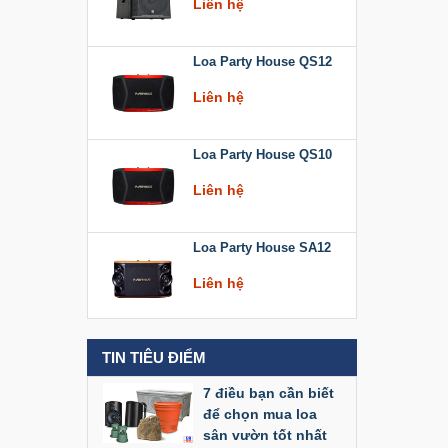
Loa Party House QS12
Liên hệ
Loa Party House QS10
Liên hệ
Loa Party House SA12
Liên hệ
Loa Party House KT512
TIN TIÊU ĐIỂM
Liên hệ
7 điều bạn cần biết
để chọn mua loa
Loa Party House KT510
sân vườn tốt nhất