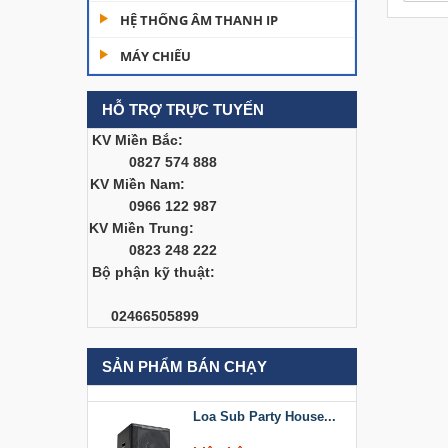
Dàn âm thanh hội
HỆ THỐNG ÂM THANH IP
trường...
MÁY CHIẾU
200,000,000 đ
HỖ TRỢ TRỰC TUYẾN
Bàn Mixer
Allen&Heath...
KV Miền Bắc:
0827 574 888
Liên hệ
KV Miền Nam:
0966 122 987
Bàn Mixer
KV Miền Trung:
Allen&Heath...
0823 248 222
Liên hệ
Bộ phận kỹ thuật:
Loa Sub Party House
02466505899
D218
Liên hệ
SẢN PHẨM BÁN CHẠY
Loa Sub Party House...
Liên hệ