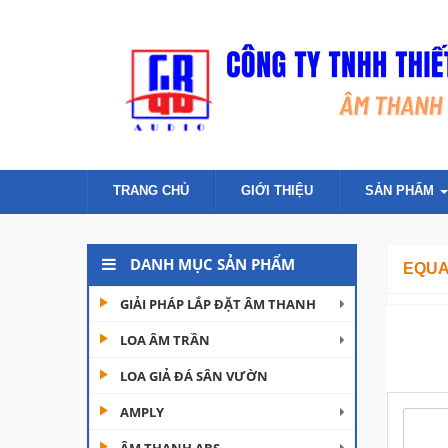
TRANG CHỦ
GIỚI THIỆU
SẢN PHẨM
DANH MỤC SẢN PHẨM
EQUA
GIẢI PHÁP LẮP ĐẶT ÂM THANH
LOA ÂM TRẦN
LOA GIẢ ĐÁ SÂN VƯỜN
AMPLY