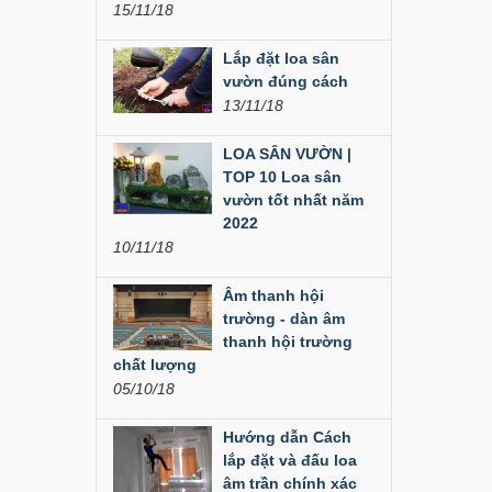
15/11/18
Liên hệ
Lắp đặt loa sân
Loa Party House PH12
vườn đúng cách
13/11/18
Liên hệ
LOA SÂN VƯỜN |
TOP 10 Loa sân
Loa Party House PH10
vườn tốt nhất năm
Liên hệ
2022
10/11/18
Loa Party House AP12
Âm thanh hội
trường - dàn âm
Liên hệ
thanh hội trường
chất lượng
Loa Party House AP10
05/10/18
Liên hệ
Hướng dẫn Cách
lắp đặt và đấu loa
âm trần chính xác
Loa Party House MF15