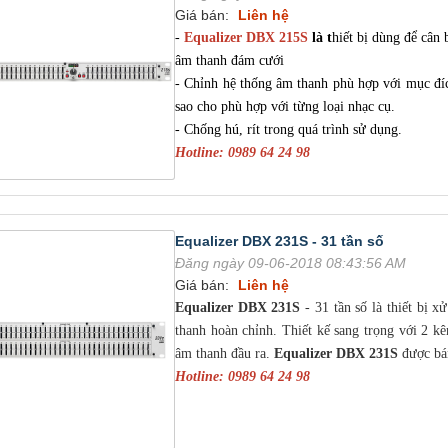
Giá bán:
Liên hệ
-
Equalizer DBX 215S
là t
hiết bị dùng để cân
âm thanh đám cưới
- Chỉnh hệ thống âm thanh phù hợp với mục đí
sao cho phù hợp với từng loại nhạc cụ.
- Chống hú, rít trong quá trình sử dụng.
Hotline: 0989 64 24 98
Equalizer DBX 231S - 31 tần số
Đăng ngày 09-06-2018 08:43:56 AM
Giá bán:
Liên hệ
Equalizer DBX 231S
- 31 tần số là thiết bị x
thanh hoàn chỉnh. Thiết kế sang trọng với 2 k
âm thanh đầu ra.
Equalizer DBX 231S
được bán
Hotline: 0989 64 24 98