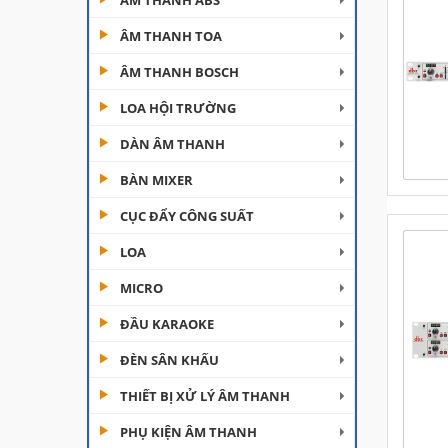
ÂM THANH ABS
ÂM THANH TOA
ÂM THANH BOSCH
LOA HỘI TRƯỜNG
DÀN ÂM THANH
Đèn Moving Beam 230
BÀN MIXER
Plus
CỤC ĐẨY CÔNG SUẤT
Liên hệ
LOA
Đèn Beam 260 Plus
SVT
MICRO
Liên hệ
ĐẦU KARAOKE
ĐÈN SÂN KHẤU
Cục đẩy công suất
Aplus...
THIẾT BỊ XỬ LÝ ÂM THANH
Liên hệ
PHỤ KIỆN ÂM THANH