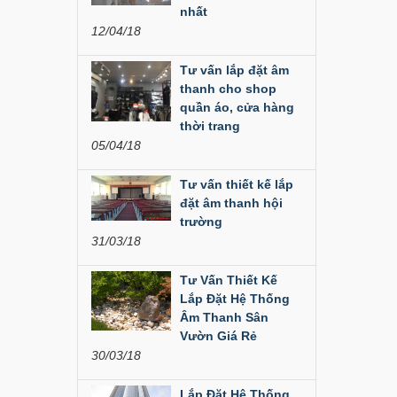
nhất
Liên hệ
12/04/18
Tư vấn lắp đặt âm
Loa Party House MF12
thanh cho shop
quần áo, cửa hàng
Liên hệ
thời trang
05/04/18
Loa Party House MF10
Tư vấn thiết kế lắp
Liên hệ
đặt âm thanh hội
trường
31/03/18
Loa Party House C10
Liên hệ
Tư Vấn Thiết Kế
Lắp Đặt Hệ Thống
Âm Thanh Sân
Loa Party House C12
Vườn Giá Rẻ
30/03/18
Liên hệ
Lắp Đặt Hệ Thống