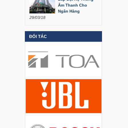
Đèn Led Moving 108
Âm Thanh Cho
Bóng
Ngân Hàng
29/03/18
Liên hệ
Đèn Moving Beam
ĐỐI TÁC
350W
Liên hệ
Đèn Moving Beam 230
Plus
Liên hệ
Đèn Beam 260 Plus
SVT
Liên hệ
Cục đẩy công suất
Aplus...