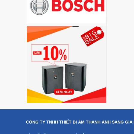
Liên hệ
Dàn âm thanh hội
trường...
200,000,000 đ
Bàn Mixer
Allen&Heath...
Liên hệ
Bàn Mixer
Allen&Heath...
Liên hệ
CÔNG TY TNHH THIẾT BỊ ÂM THANH ÁNH SÁNG GIA