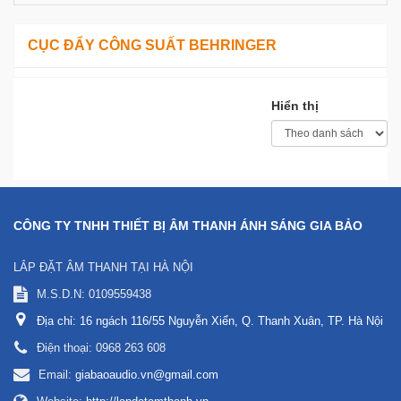
CỤC ĐẨY CÔNG SUẤT BEHRINGER
Hiển thị
CÔNG TY TNHH THIẾT BỊ ÂM THANH ÁNH SÁNG GIA BẢO
LẮP ĐẶT ÂM THANH TẠI HÀ NỘI
M.S.D.N: 0109559438
Địa chỉ:
16 ngách 116/55 Nguyễn Xiển, Q. Thanh Xuân, TP. Hà Nội
Điện thoại:
0968 263 608
Email:
giabaoaudio.vn@gmail.com