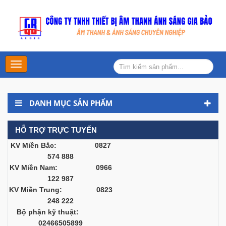
Main
Menu
DANH MỤC SẢN PHẨM
HỖ TRỢ TRỰC TUYẾN
KV Miền Bắc: 0827
574 888
KV Miền Nam: 0966
122 987
KV Miền Trung: 0823
248 222
Bộ phận kỹ thuật:
02466505899