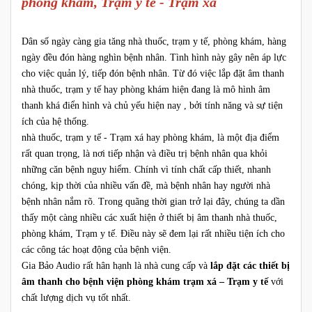
phòng khám, Trạm y tế - Trạm xá
Dân số ngày càng gia tăng nhà thuốc, trạm y tế, phòng khám, hàng
ngày đều đón hàng nghìn bệnh nhân. Tình hình này gây nên áp lực
cho việc quản lý, tiếp đón bệnh nhân. Từ đó việc lắp đặt âm thanh
nhà thuốc, trạm y tế hay phòng khám hiện đang là mô hình âm
thanh khá điển hình và chủ yếu hiện nay , bởi tính năng và sự tiện
ích của hệ thống.
nhà thuốc, trạm y tế - Trạm xá hay phòng khám, là một địa điểm
rất quan trọng, là nơi tiếp nhận và điều trị bệnh nhân qua khỏi
những căn bệnh nguy hiểm. Chính vì tính chất cấp thiết, nhanh
chóng, kịp thời của nhiều vấn đề, mà bệnh nhân hay người nhà
bệnh nhân nắm rõ. Trong quãng thời gian trở lại đây, chúng ta dần
thấy một càng nhiều các xuất hiện ở thiết bị âm thanh nhà thuốc,
phòng khám, Trạm y tế. Điều này sẽ đem lại rất nhiều tiện ích cho
các công tác hoạt động của bệnh viện.
Gia Bảo Audio rất hân hạnh là nhà cung cấp và
lắp đặt các thiết bị
âm thanh cho bệnh viện phòng khám trạm xá – Trạm y tế
với
chất lượng dịch vụ tốt nhất.