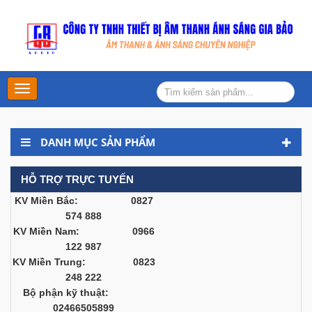
Main
Menu
DANH MỤC SẢN PHẨM
HỖ TRỢ TRỰC TUYẾN
KV Miền Bắc: 0827
574 888
KV Miền Nam: 0966
122 987
KV Miền Trung: 0823
248 222
Bộ phận kỹ thuật:
02466505899