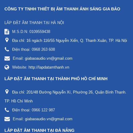
CÔNG TY TNHH THIẾT BỊ ÂM THANH ÁNH SÁNG GIA BẢO
LẮP ĐẶT ÂM THANH TẠI HÀ NỘI
M.S.D.N: 0109559438
Địa chỉ:
16 ngách 116/55 Nguyễn Xiển, Q. Thanh Xuân, TP. Hà Nội
Điện thoại:
0968 263 608
Email:
giabaoaudio.vn@gmail.com
Website:
http://lapdatamthanh.vn
LẮP ĐẶT ÂM THANH TẠI THÀNH PHỐ HỒ CHÍ MINH
Địa chỉ:
201/48 Đường Nguyễn Xí, Phường 26, Quận Bình Thạnh.
TP. Hồ Chí Minh
Điện thoại:
0966 122 987
Email:
giabaoaudio.vn@gmail.com
LẮP ĐẶT ÂM THANH TẠI ĐÀ NẴNG