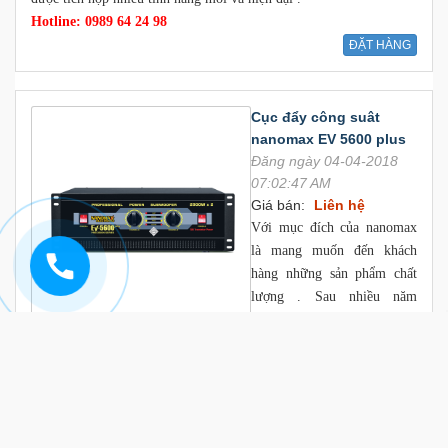
Hotline: 0989 64 24 98
ĐẶT HÀNG
Cục đẩy công suât
nanomax EV 5600 plus
Đăng ngày 04-04-2018
07:02:47 AM
Giá bán:
Liên hệ
Với mục đích của nanomax
là mang muốn đến khách
hàng những sản phẩm chất
lượng . Sau nhiều năm
nghiên cứu và phát triên các
dòng sản phẩm trong sirie amply ,cục đẩy Nanomax chúng tôi đã
đưa ra thị trường sản phẩm
Cục đẩy công suất nanomax EV 5600
plus
được tích hợp nhiều tính năng mới và hiện đại .
Hotline: 0989 64 24 98