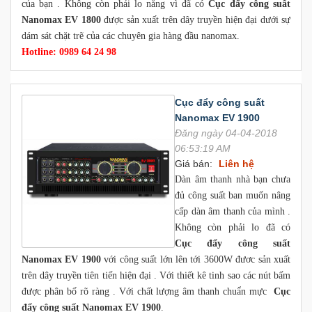
của bạn . Không còn phải lo nắng vì đã có
Cục đẩy công suất
Nanomax EV 1800
được sản xuất trên dây truyền hiện đại dưới sự
dám sát chặt trẽ của các chuyên gia hàng đầu nanomax.
Hotline: 0989 64 24 98
Cục đẩy công suất
Nanomax EV 1900
Đăng ngày 04-04-2018
06:53:19 AM
Giá bán:
Liên hệ
Dàn âm thanh nhà bạn chưa
đủ công suất ban muốn nâng
cấp dàn âm thanh của mình .
Không còn phải lo đã có
Cục đẩy công suất
Nanomax EV 1900
với công suất lớn lên tới 3600W đươc sản xuất
trên dây truyền tiên tiến hiện đại . Với thiết kê tinh sao các nút bấm
được phân bố rõ ràng . Với chất lượng âm thanh chuẩn mực
Cục
đẩy công suất Nanomax EV 1900
.