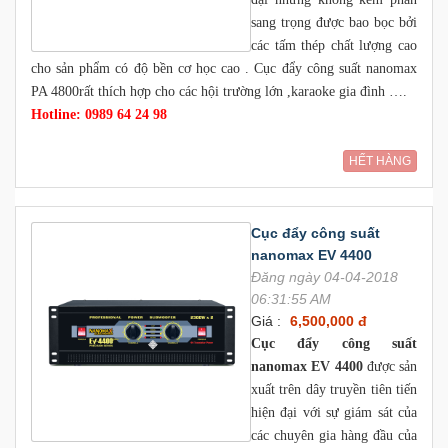
sang trọng được bao bọc bởi
các tấm thép chất lượng cao
cho sản phẩm có độ bền cơ học cao . Cục đẩy công suất nanomax
PA 4800rất thích hợp cho các hội trường lớn ,karaoke gia đình ….
Hotline: 0989 64 24 98
HẾT HÀNG
Cục đẩy công suất
nanomax EV 4400
Đăng ngày 04-04-2018
06:31:55 AM
Giá :
6,500,000 đ
Cục đẩy công suất
nanomax EV 4400
được sản
xuất trên dây truyền tiên tiến
hiện đại với sự giám sát của
các chuyên gia hàng đầu của