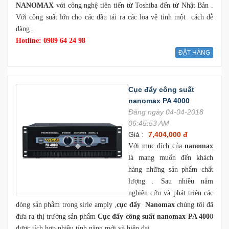
NANOMAX
với công nghệ tiên tiến từ Toshiba đến từ Nhật Bản .
Với công suất lớn cho các đầu tải ra các loa vệ tinh một cách dễ
dàng .
Hotline: 0989 64 24 98
ĐẶT HÀNG
Cục đẩy công suất
nanomax PA 4000
Đăng ngày 04-04-2018
06:45:53 AM
Giá :
7,404,000 đ
Với mục đích của
nanomax
là mang muốn đến khách
hàng những sản phẩm chất
lượng . Sau nhiều năm
nghiên cứu và phát triên các
dòng sản phẩm trong sirie amply ,
cục đẩy Nanomax
chúng tôi đã
đưa ra thị trường sản phẩm
Cục đẩy công suất nanomax PA 400
0
được tích hợp nhiều tính năng mới và hiện đại .