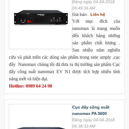
Đăng ngày 04-04-2018
06:49:36 AM
Giá bán:
Liên hệ
Với mục đích của
nanomax là mang muốn
đến khách hàng những
sản phẩm chất lượng .
Sau nhiều năm nghiên
cứu và phát triên các dòng sản phẩm trong sirie amply ,cục
đẩy Nanomax chúng tôi đã đưa ra thị trường sản phẩm Cục
đẩy công suất nanomax EV N1 được tích hợp nhiều tính
năng mới và hiện đại.
Hotline: 0989 64 24 98
Cục đẩy công suất
nanomax PA 3600
Đăng ngày 04-04-2018
06:38:32 AM