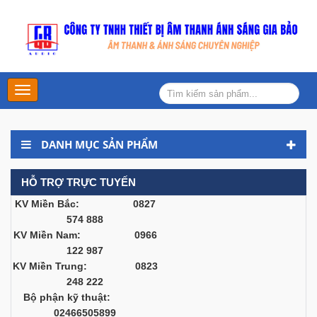
Main
Menu
DANH MỤC SẢN PHẨM
HỖ TRỢ TRỰC TUYẾN
KV Miền Bắc: 0827
574 888
KV Miền Nam: 0966
122 987
KV Miền Trung: 0823
248 222
Bộ phận kỹ thuật:
02466505899