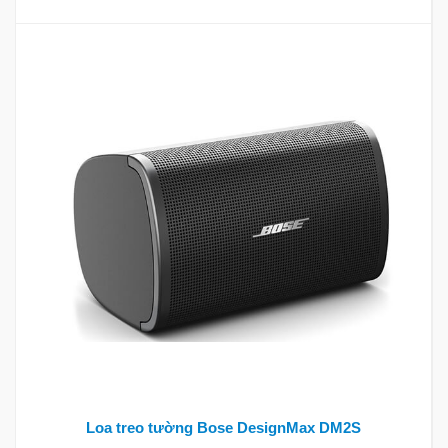
Loa treo tường Bose DesignMax DM2S