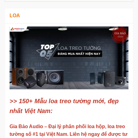
LOA
>> 150+ Mẫu loa treo tường mới, đẹp
nhất Việt Nam:
Gia Bảo Audio – Đại lý phân phối loa hộp, loa treo
tường số #1 tại Việt Nam. Liên hệ ngay để được tư