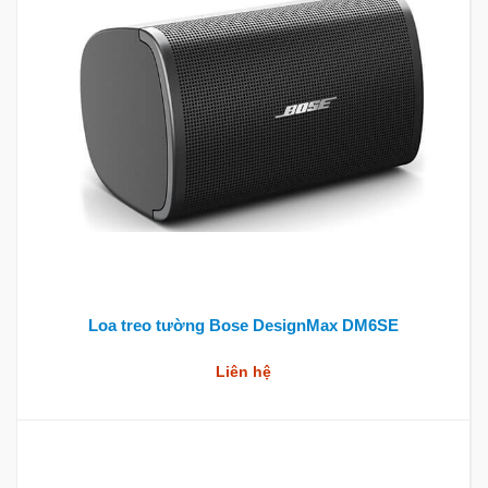
Loa treo tường Bose DesignMax DM6SE
Liên hệ