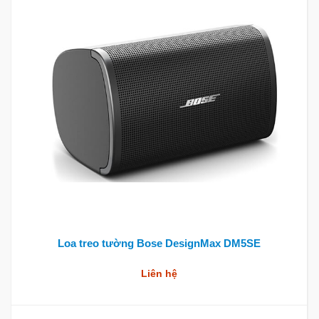
Loa treo tường Bose DesignMax DM5SE
Liên hệ