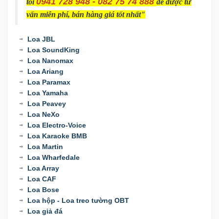
0941 728 948 - 082 75 74 888
tôi
để được tư
vấn miễn phí, bán hàng giá tốt nhất"
Loa JBL
Loa SoundKing
Loa Nanomax
Loa Ariang
Loa Paramax
Loa Yamaha
Loa Peavey
Loa NeXo
Loa Electro-Voice
Loa Karaoke BMB
Loa Martin
Loa Wharfedale
Loa Array
Loa CAF
Loa Bose
Loa hộp - Loa treo tường OBT
Loa giả đá