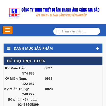
Main
Menu
DANH MỤC SẢN PHẨM
HỖ TRỢ TRỰC TUYẾN
KV Miền Bắc: 0827
574 888
KV Miền Nam: 0966
122 987
KV Miền Trung: 0823
248 222
Bộ phận kỹ thuật:
02466505899