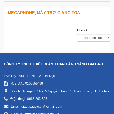
MEGAPHONE, MÁY TRỢ GIẢNG TOA
Hiển thị
CÔNG TY TNHH THIẾT BỊ ÂM THANH ÁNH SÁNG GIA BẢO
LẮP ĐẶT ÂM THANH TẠI HÀ NỘI
M.S.D.N: 0109559438
Địa chỉ:
16 ngách 116/55 Nguyễn Xiển, Q. Thanh Xuân, TP. Hà Nội
Điện thoại:
0968 263 608
Email:
giabaoaudio.vn@gmail.com