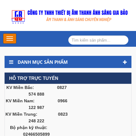
Main
Menu
DANH MỤC SẢN PHẨM
HỖ TRỢ TRỰC TUYẾN
KV Miền Bắc: 0827
574 888
KV Miền Nam: 0966
122 987
KV Miền Trung: 0823
248 222
Bộ phận kỹ thuật:
02466505899