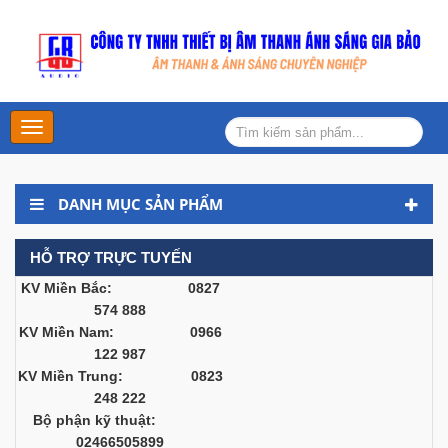
Main
Menu
DANH MỤC SẢN PHẨM
HỖ TRỢ TRỰC TUYẾN
KV Miền Bắc: 0827
574 888
KV Miền Nam: 0966
122 987
KV Miền Trung: 0823
248 222
Bộ phận kỹ thuật:
02466505899