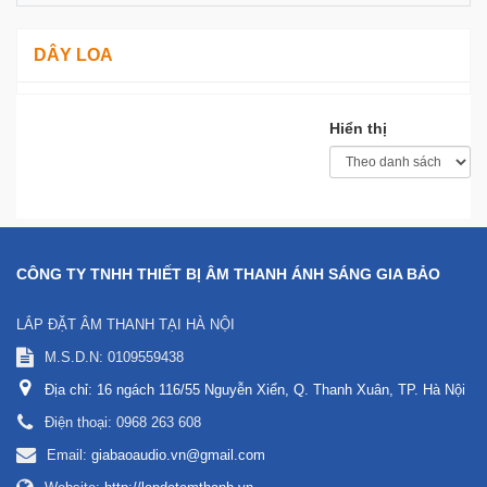
DÂY LOA
Hiển thị
CÔNG TY TNHH THIẾT BỊ ÂM THANH ÁNH SÁNG GIA BẢO
LẮP ĐẶT ÂM THANH TẠI HÀ NỘI
M.S.D.N: 0109559438
Địa chỉ:
16 ngách 116/55 Nguyễn Xiển, Q. Thanh Xuân, TP. Hà Nội
Điện thoại:
0968 263 608
Email:
giabaoaudio.vn@gmail.com