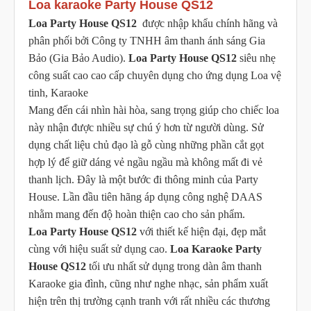
Loa karaoke Party House QS12
Loa Party House QS12
được nhập khẩu chính hãng và
phân phối bởi Công ty TNHH âm thanh ánh sáng Gia
Bảo (Gia Bảo Audio).
Loa Party House QS12
siêu nhẹ
công suất cao cao cấp chuyên dụng cho ứng dụng Loa vệ
tinh, Karaoke
Mang đến cái nhìn hài hòa, sang trọng giúp cho chiếc loa
này nhận được nhiều sự chú ý hơn từ người dùng. Sử
dụng chất liệu chủ đạo là gỗ cùng những phần cắt gọt
hợp lý để giữ dáng vẻ ngầu ngầu mà không mất đi vẻ
thanh lịch. Đây là một bước đi thông minh của Party
House. Lần đầu tiên hãng áp dụng công nghệ DAAS
nhằm mang đến độ hoàn thiện cao cho sản phẩm.
Loa Party House QS12
với thiết kế hiện đại, đẹp mắt
cùng với hiệu suất sử dụng cao.
Loa Karaoke Party
House QS12
tối ưu nhất sử dụng trong dàn âm thanh
Karaoke gia đình, cũng như nghe nhạc, sản phẩm xuất
hiện trên thị trường cạnh tranh với rất nhiều các thương