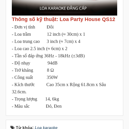
Thông số kỹ thuật: Loa Party House QS12
- Đơn vị tính Đôi
- Loa trầm 12 inch (≈ 30cm) x 1
- Loa trung cao 3 inch (≈ 7cm) x 4
- Loa cao 2.5 inch (≈ 6cm) x 2
- Tần số đáp ứng 36Hz - 18kHz (±3dB)
- Độ nhạy 94dB
- Trở kháng 8 Ω
- Công suất 350W
- Kích thước Cao 35cm x Rộng 61.8cm x Sâu
32.6cm.
- Trọng lượng 14, 6kg
- Màu sắc Đỏ, Đen
Từ khóa:
Loa karaoke