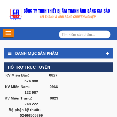
Main
Menu
DANH MỤC SẢN PHẨM
HỖ TRỢ TRỰC TUYẾN
KV Miền Bắc: 0827
574 888
KV Miền Nam: 0966
122 987
KV Miền Trung: 0823
248 222
Bộ phận kỹ thuật:
02466505899