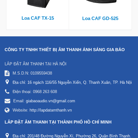
Loa CAF TX-15
Loa CAF GD-525
CÔNG TY TNHH THIẾT BỊ ÂM THANH ÁNH SÁNG GIA BẢO
LẮP ĐẶT ÂM THANH TẠI HÀ NỘI
M.S.D.N: 0109559438
Địa chỉ:
16 ngách 116/55 Nguyễn Xiển, Q. Thanh Xuân, TP. Hà Nội
Điện thoại:
0968 263 608
Email:
giabaoaudio.vn@gmail.com
Website:
http://lapdatamthanh.vn
LẮP ĐẶT ÂM THANH TẠI THÀNH PHỐ HỒ CHÍ MINH
Địa chỉ:
201/48 Đường Nguyễn Xí, Phường 26, Quận Bình Thạnh.