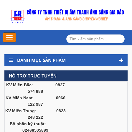
Main
Menu
DANH MỤC SẢN PHẨM
HỖ TRỢ TRỰC TUYẾN
KV Miền Bắc: 0827
574 888
KV Miền Nam: 0966
122 987
KV Miền Trung: 0823
248 222
Bộ phận kỹ thuật:
02466505899