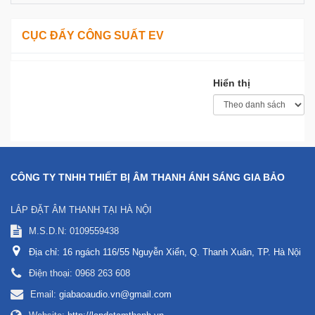
CỤC ĐẨY CÔNG SUẤT EV
Hiển thị
CÔNG TY TNHH THIẾT BỊ ÂM THANH ÁNH SÁNG GIA BẢO
LẮP ĐẶT ÂM THANH TẠI HÀ NỘI
M.S.D.N: 0109559438
Địa chỉ:
16 ngách 116/55 Nguyễn Xiển, Q. Thanh Xuân, TP. Hà Nội
Điện thoại:
0968 263 608
Email:
giabaoaudio.vn@gmail.com