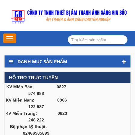
Main
Menu
DANH MỤC SẢN PHẨM
HỖ TRỢ TRỰC TUYẾN
KV Miền Bắc: 0827
574 888
KV Miền Nam: 0966
122 987
KV Miền Trung: 0823
248 222
Bộ phận kỹ thuật:
02466505899