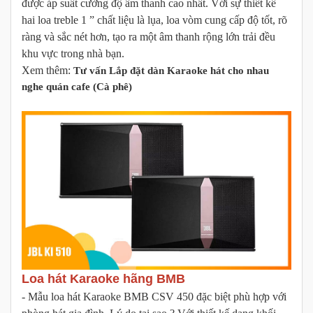
được áp suất cường độ âm thanh cao nhất. Với sự thiết kế
hai loa treble 1 ” chất liệu là lụa, loa vòm cung cấp độ tốt, rõ
ràng và sắc nét hơn, tạo ra một âm thanh rộng lớn trải đều
khu vực trong nhà bạn.
Xem thêm:
Tư vấn Lắp đặt dàn Karaoke hát cho nhau
nghe quán cafe (Cà phê)
Loa hát Karaoke hãng BMB
- Mẫu loa hát Karaoke BMB CSV 450 đặc biệt phù hợp với