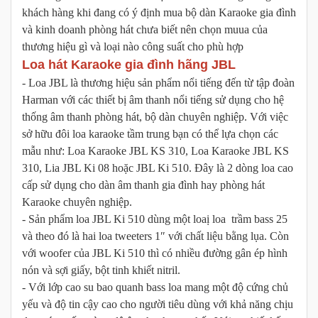
khách hàng khi đang có ý định mua bộ dàn Karaoke gia đình
và kinh doanh phòng hát chưa biết nên chọn muua của
thương hiệu gì và loại nào công suất cho phù hợp
Loa hát Karaoke gia đình hãng JBL
- Loa JBL là thương hiệu sản phẩm nổi tiếng đến từ tập đoàn
Harman với các thiết bị âm thanh nổi tiếng sử dụng cho hệ
thống âm thanh phòng hát, bộ dàn chuyên nghiệp. Với việc
sở hữu đôi loa karaoke tầm trung bạn có thể lựa chọn các
mẫu như: Loa Karaoke JBL KS 310, Loa Karaoke JBL KS
310, Lia JBL Ki 08 hoặc JBL Ki 510. Đây là 2 dòng loa cao
cấp sử dụng cho dàn âm thanh gia đình hay phòng hát
Karaoke chuyên nghiệp.
- Sản phẩm loa JBL Ki 510 dùng một loaị loa trầm bass 25
và theo đó là hai loa tweeters 1″ với chất liệu bằng lụa. Còn
với woofer của JBL Ki 510 thì có nhiều đường gân ép hình
nón và sợi giấy, bột tinh khiết nitril.
- Với lớp cao su bao quanh bass loa mang một độ cứng chủ
yếu và độ tin cậy cao cho người tiêu dùng với khả năng chịu