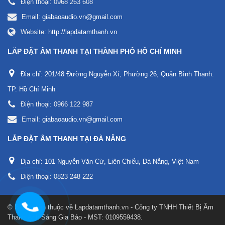
Điện thoại:
0968 263 608
Email:
giabaoaudio.vn@gmail.com
Website:
http://lapdatamthanh.vn
LẮP ĐẶT ÂM THANH TẠI THÀNH PHỐ HỒ CHÍ MINH
Địa chỉ:
201/48 Đường Nguyễn Xí, Phường 26, Quận Bình Thạnh.
TP. Hồ Chí Minh
Điện thoại:
0966 122 987
Email:
giabaoaudio.vn@gmail.com
LẮP ĐẶT ÂM THANH TẠI ĐÀ NẴNG
Địa chỉ:
101 Nguyễn Văn Cừ, Liên Chiểu, Đà Nẵng, Việt Nam
Điện thoại:
0823 248 222
© Bản quyền thuộc về
Lapdatamthanh.vn - Công ty TNHH Thiết Bị Âm
Thanh Ánh Sáng Gia Bảo - MST: 0109559438
.