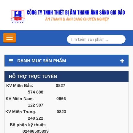
Main
Menu
DANH MỤC SẢN PHẨM
HỖ TRỢ TRỰC TUYẾN
KV Miền Bắc: 0827
574 888
KV Miền Nam: 0966
122 987
KV Miền Trung: 0823
248 222
Bộ phận kỹ thuật:
02466505899