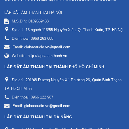
LẮP ĐẶT ÂM THANH TẠI HÀ NỘI
M.S.D.N: 0109559438
Địa chỉ:
16 ngách 116/55 Nguyễn Xiển, Q. Thanh Xuân, TP. Hà Nội
Điện thoại:
0968 263 608
Email:
giabaoaudio.vn@gmail.com
Website:
http://lapdatamthanh.vn
LẮP ĐẶT ÂM THANH TẠI THÀNH PHỐ HỒ CHÍ MINH
Địa chỉ:
201/48 Đường Nguyễn Xí, Phường 26, Quận Bình Thạnh.
TP. Hồ Chí Minh
Điện thoại:
0966 122 987
Email:
giabaoaudio.vn@gmail.com
LẮP ĐẶT ÂM THANH TẠI ĐÀ NẴNG