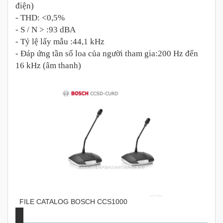
điện)
- THD: <0,5%
- S / N > :93 dBA
- Tỷ lệ lấy mẫu :44,1 kHz
- Đáp ứng tần số loa của người tham gia:200 Hz đến
16 kHz (âm thanh)
FILE CATALOG BOSCH CCS1000