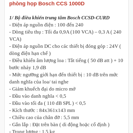
phòng họp Bosch CCS 1000D
1/ Bộ điều khiển trung tâm Bosch CCSD-CURD
- Điện áp nguồn điện : 100 đến 240
- Dòng tiêu thụ : Tối đa 0,9A (100 VCA) – 0,3 A ( 240
VCA)
- Điện áp nguồn DC cho các thiết bị đóng góp : 24V (
dòng điện hạn chế )
- Điều khiển âm lượng loa : Tắt tiếng ( 50 dB att ) + 10
bước nhảy 1,9 dB
- Mức ngưỡng giới hạn đến thiết bị : 10 dB trên mức
danh nghĩa của loa/ tai nghe
- Giảm khuếch đại do micro mở
- Đầu vào danh nghĩa < 0,5
- Đầu vào tối đa ( 110 dB SPL ) < 0,5
- Kích thước : 84x361x143 mm
- Chiều cao của chân đỡ : 5,5 mm
- Gắn lắp : Đặt trên bàn ( di động hoặc cố định )
- Trọng lượng : 1,5 kg