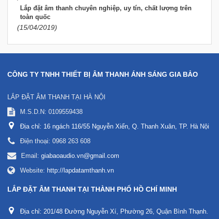
Lắp đặt âm thanh chuyên nghiệp, uy tín, chất lượng trên
toàn quốc
(15/04/2019)
CÔNG TY TNHH THIẾT BỊ ÂM THANH ÁNH SÁNG GIA BẢO
LẮP ĐẶT ÂM THANH TẠI HÀ NỘI
M.S.D.N: 0109559438
Địa chỉ:
16 ngách 116/55 Nguyễn Xiển, Q. Thanh Xuân, TP. Hà Nội
Điện thoại:
0968 263 608
Email:
giabaoaudio.vn@gmail.com
Website:
http://lapdatamthanh.vn
LẮP ĐẶT ÂM THANH TẠI THÀNH PHỐ HỒ CHÍ MINH
Địa chỉ:
201/48 Đường Nguyễn Xí, Phường 26, Quận Bình Thạnh.