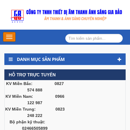
Main
Menu
DANH MỤC SẢN PHẨM
HỖ TRỢ TRỰC TUYẾN
KV Miền Bắc: 0827
574 888
KV Miền Nam: 0966
122 987
KV Miền Trung: 0823
248 222
Bộ phận kỹ thuật:
02466505899