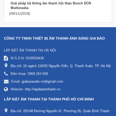
Giải pháp hệ thống âm thanh hội thảo Bosch DCN
Multimedia
(09/11/2019)
CÔNG TY TNHH THIẾT BỊ ÂM THANH ÁNH SÁNG GIA BẢO
LẮP ĐẶT ÂM THANH TẠI HÀ NỘI
M.S.D.N: 0109559438
Địa chỉ:
16 ngách 116/55 Nguyễn Xiển, Q. Thanh Xuân, TP. Hà Nội
Điện thoại:
0968 263 608
Email:
giabaoaudio.vn@gmail.com
Website:
http://lapdatamthanh.vn
LẮP ĐẶT ÂM THANH TẠI THÀNH PHỐ HỒ CHÍ MINH
Địa chỉ:
201/48 Đường Nguyễn Xí, Phường 26, Quận Bình Thạnh.