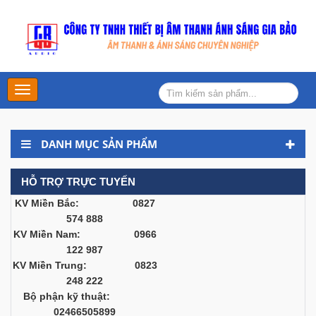
Main
Menu
DANH MỤC SẢN PHẨM
HỖ TRỢ TRỰC TUYẾN
KV Miền Bắc: 0827
574 888
KV Miền Nam: 0966
122 987
KV Miền Trung: 0823
248 222
Bộ phận kỹ thuật:
02466505899