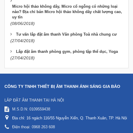
Micro hội thảo không dây, Micro cổ ngỗng có những loại
nào? Địa chỉ bán Micro hội thảo không dây chất lượng cao,
uy tín
(08/06/2018)
Tư vấn lắp đặt âm thanh Văn phòng Toà nhà chung cư
(27/04/2018)
Lắp đặt âm thanh phòng gym, phòng tập thể dục, Yoga
(27/04/2018)
CÔNG TY TNHH THIẾT BỊ ÂM THANH ÁNH SÁNG GIA BẢO
LẮP ĐẶT ÂM THANH TẠI HÀ NỘI
M.S.D.N: 0109559438
Địa chỉ:
16 ngách 116/55 Nguyễn Xiển, Q. Thanh Xuân, TP. Hà Nội
Điện thoại:
0968 263 608