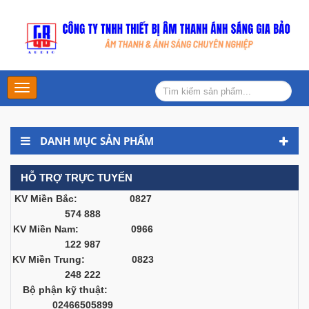
Main
Menu
DANH MỤC SẢN PHẨM
HỖ TRỢ TRỰC TUYẾN
KV Miền Bắc: 0827
574 888
KV Miền Nam: 0966
122 987
KV Miền Trung: 0823
248 222
Bộ phận kỹ thuật:
02466505899