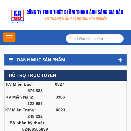
Main
Menu
DANH MỤC SẢN PHẨM
HỖ TRỢ TRỰC TUYẾN
KV Miền Bắc: 0827
574 888
KV Miền Nam: 0966
122 987
KV Miền Trung: 0823
248 222
Bộ phận kỹ thuật:
02466505899