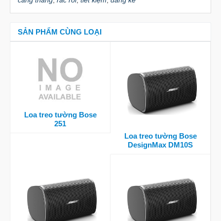
căng thẳng
,
rắc rối
,
tiết kiệm
,
đáng kể
SẢN PHẨM CÙNG LOẠI
Loa treo tường Bose
251
Loa treo tường Bose
DesignMax DM10S