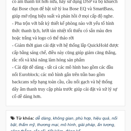
có âm thanh tốt hơn nữa, hãy sử dụng DSP và bộ khuếch
đại Bose chọn để bật xử lý loa Bose EQ và SmartBass,
giúp mở rộng hiệu suất và phản hồi ở mọi cấp độ nghe.
- Pha trộn với bất kỳ thiết kế phòng nào với yếu tố hình
thức thanh lịch, lưới tản nhiệt tối thiểu có sẵn màu đen
hoặc trắng và logo có thể tháo rời
- Giảm thời gian cài đặt với hệ thống lắp QuickHold được
cấp bằng sáng chế, điều này cũng giúp giảm căng thẳng,
rắc rối và khả năng làm hỏng sản phẩm
- Cài đặt dễ dàng - tất cả các mô hình bao gồm các đầu
nối Euroblock; các mô hình gắn trên trần bao gồm
backcans xếp hạng toàn cầu, cầu nối gạch và hệ thống
dây âm thanh truy cập phía trước giúp cài đặt và xử lý sự
cố dễ dàng hơn.
Từ khóa:
dễ dàng
,
không gian
,
phù hợp
,
hiệu quả
,
nổi
bật
,
thẩm mỹ
,
thương mại
,
mô hình
,
giải pháp
,
ấn tượng
,