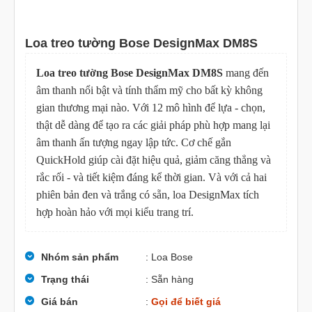
Loa treo tường Bose DesignMax DM8S
Loa treo tường Bose DesignMax DM8S
mang đến
âm thanh nổi bật và tính thẩm mỹ cho bất kỳ không
gian thương mại nào. Với 12 mô hình để lựa - chọn,
thật dễ dàng để tạo ra các giải pháp phù hợp mang lại
âm thanh ấn tượng ngay lập tức. Cơ chế gắn
QuickHold giúp cài đặt hiệu quả, giảm căng thẳng và
rắc rối - và tiết kiệm đáng kể thời gian. Và với cả hai
phiên bản đen và trắng có sẵn, loa DesignMax tích
hợp hoàn hảo với mọi kiểu trang trí.
Nhóm sản phẩm
: Loa Bose
Trạng thái
: Sẵn hàng
Giá bán
:
Gọi để biết giá