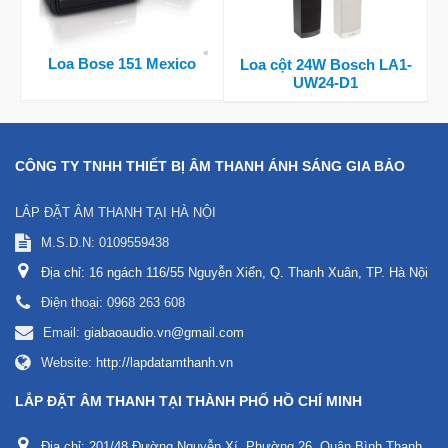
Loa Bose 151 Mexico
Loa cột 24W Bosch LA1-
UW24-D1
CÔNG TY TNHH THIẾT BỊ ÂM THANH ÁNH SÁNG GIA BẢO
LẮP ĐẶT ÂM THANH TẠI HÀ NỘI
M.S.D.N: 0109559438
Địa chỉ:
16 ngách 116/55 Nguyễn Xiển, Q. Thanh Xuân, TP. Hà Nội
Điện thoại:
0968 263 608
Email:
giabaoaudio.vn@gmail.com
Website:
http://lapdatamthanh.vn
LẮP ĐẶT ÂM THANH TẠI THÀNH PHỐ HỒ CHÍ MINH
Địa chỉ:
201/48 Đường Nguyễn Xí, Phường 26, Quận Bình Thạnh.