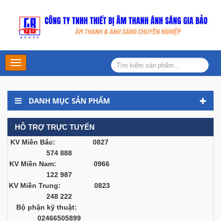
Main
Menu
DANH MỤC SẢN PHẨM
HỖ TRỢ TRỰC TUYẾN
KV Miền Bắc: 0827
574 888
KV Miền Nam: 0966
122 987
KV Miền Trung: 0823
248 222
Bộ phận kỹ thuật:
02466505899