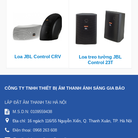
Loa JBL Control CRV
Loa treo tường JBL
Control 23T
CÔNG TY TNHH THIẾT BỊ ÂM THANH ÁNH SÁNG GIA BẢO
LẮP ĐẶT ÂM THANH TẠI HÀ NỘI
M.S.D.N: 0109559438
Địa chỉ:
16 ngách 116/55 Nguyễn Xiển, Q. Thanh Xuân, TP. Hà Nội
Điện thoại:
0968 263 608