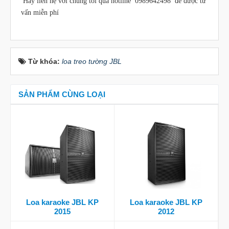
Hãy liên hệ với chúng tôi qua hotline 0989642498 để được tư
vấn miễn phí
Từ khóa:
loa treo tường JBL
SẢN PHẨM CÙNG LOẠI
Loa karaoke JBL KP
Loa karaoke JBL KP
2015
2012