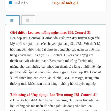
Giá bán
:
Gọi để biết giá
Giới thiệu: Loa treo tường nghe nhạc JBL Control 31
Loa hộp JBL Control 31 được sản xuất trên dây truyền hiện của
Mỹ dưới sự giám của các chuyên gia hàng đầu JBL .Với thiết kế
hộp nguyên khối hiện đại chuyên dùng cho các quán cà phê nhà
hàng khách sạn Loa hộp JBL Control 31 với chất lượng âm
thanh cao với các âm thanh Bass mạnh mẽ cùng Treble nhẹ
nhàng cho bạn những bản nhạc âm thanh sâu lắng . Thiết kế hộp
giúp bạn dễ lắp đặt cho nhiều không gian . Loa hộp JBL Control
31 rất thích hợp cho các quán cà phê , spa , massage, trung tâm
thương mại, khách sạn , nhà hàng , phòng hát chuyên nghiệp
….
Tính năng và Ứng dụng : Loa Treo tường JBL Control 31
- Thiết kế hộp được làm từ vật liệu cứng Bulit – in Invisilal vật
liệu chống các tác nhân từ bên ngoài tác động vào làm loa