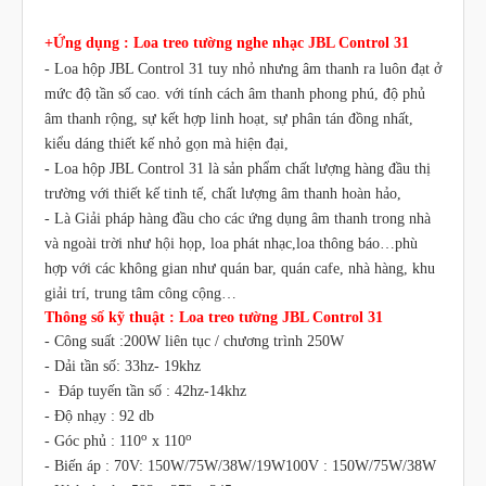
+Ứng dụng : Loa treo tường nghe nhạc JBL Control 31
- Loa hộp JBL Control 31
tuy nhỏ nhưng âm thanh ra luôn đạt ở
mức độ tần số cao. với tính cách âm thanh phong phú, độ phủ
âm thanh rộng, sự kết hợp linh hoạt, sự phân tán đồng nhất,
kiểu dáng thiết kế nhỏ gọn mà hiện đại,
-
Loa hộp JBL Control 31
là sản phẩm chất lượng hàng đầu thị
trường với thiết kế tinh tế, chất lượng âm thanh hoàn hảo,
- Là Giải pháp hàng đầu cho các ứng dụng âm thanh trong nhà
và ngoài trời như hội họp, loa phát nhạc,loa thông báo…phù
hợp với các không gian như quán bar, quán cafe, nhà hàng, khu
giải trí, trung tâm công cộng…
Thông số kỹ thuật : Loa treo tường JBL Control 31
- Công suất :200W liên tục / chương trình 250W
- Dải tần số: 33hz- 19khz
- Đáp tuyến tần số : 42hz-14khz
- Độ nhạy : 92 db
o
o
- Góc phủ : 110
x 110
- Biến áp : 70V: 150W/75W/38W/19W100V : 150W/75W/38W