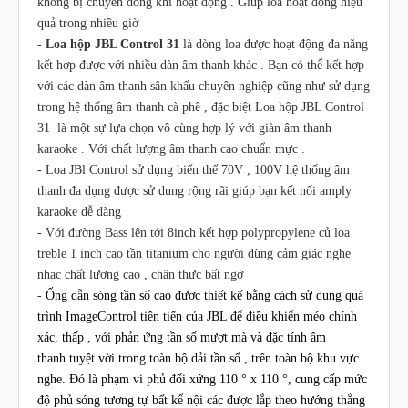
không bị chuyển dòng khi hoạt động . Giúp loa hoạt động hiệu
quả trong nhiều giờ
-
Loa hộp JBL Control 31
là dòng loa được hoạt động đa năng
kết hợp được với nhiều dàn âm thanh khác . Bạn có thể kết hợp
với các dàn âm thanh sân khấu chuyên nghiệp cũng như sử dụng
trong hệ thống âm thanh cà phê , đặc biệt Loa hộp JBL Control
31 là một sự lựa chọn vô cùng hợp lý với giàn âm thanh
karaoke . Với chất lượng âm thanh cao chuẩn mực .
- Loa JBl Control sử dụng biến thế 70V , 100V hệ thống âm
thanh đa dụng được sử dụng rộng rãi giúp bạn kết nối amply
karaoke dễ dàng
- Với đường Bass lên tới 8inch kết hợp
polypropylene
củ loa
treble 1 inch cao tần titanium cho người dùng cảm giác nghe
nhạc chất lượng cao , chân thực bất ngờ
-
Ống dẫn sóng tần số
cao được thiết kế bằng cách sử dụng quá
trình ImageControl tiên tiến của JBL để điều khiển méo chính
xác, thấp , với phản ứng tần số mượt mà và đặc tính âm
thanh tuyệt vời trong toàn bộ dải tần số , trên toàn bộ khu vực
nghe. Đó là phạm vi phủ đối xứng 110 ° x 110 °, cung cấp mức
độ phủ sóng tương tự bất kể nội các được lắp theo hướng thẳng