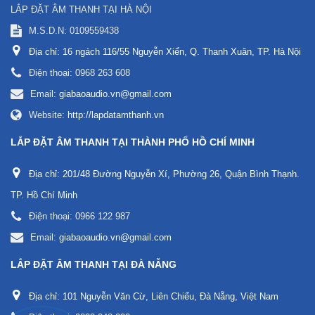
LẮP ĐẶT ÂM THANH TẠI HÀ NỘI
M.S.D.N: 0109559438
Địa chỉ:
16 ngách 116/55 Nguyễn Xiển, Q. Thanh Xuân, TP. Hà Nội
Điện thoại:
0968 263 608
Email:
giabaoaudio.vn@gmail.com
Website:
http://lapdatamthanh.vn
LẮP ĐẶT ÂM THANH TẠI THÀNH PHỐ HỒ CHÍ MINH
Địa chỉ:
201/48 Đường Nguyễn Xí, Phường 26, Quận Bình Thạnh.
TP. Hồ Chí Minh
Điện thoại:
0966 122 987
Email:
giabaoaudio.vn@gmail.com
LẮP ĐẶT ÂM THANH TẠI ĐÀ NẴNG
Địa chỉ:
101 Nguyễn Văn Cừ, Liên Chiểu, Đà Nẵng, Việt Nam