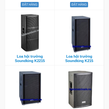
ĐẶT HÀNG
ĐẶT HÀNG
Loa hội trường
Loa hội trường
Soundking K2215
Soundking K215