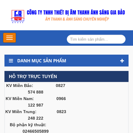
Main
Menu
DANH MỤC SẢN PHẨM
HỖ TRỢ TRỰC TUYẾN
KV Miền Bắc: 0827
574 888
KV Miền Nam: 0966
122 987
KV Miền Trung: 0823
248 222
Bộ phận kỹ thuật:
02466505899