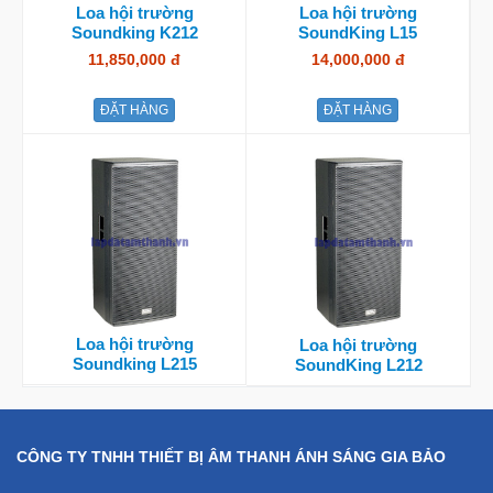
Loa hội trường
Loa hội trường
Soundking K212
SoundKing L15
11,850,000 đ
14,000,000 đ
ĐẶT HÀNG
ĐẶT HÀNG
Loa hội trường
Loa hội trường
Soundking L215
SoundKing L212
CÔNG TY TNHH THIẾT BỊ ÂM THANH ÁNH SÁNG GIA BẢO