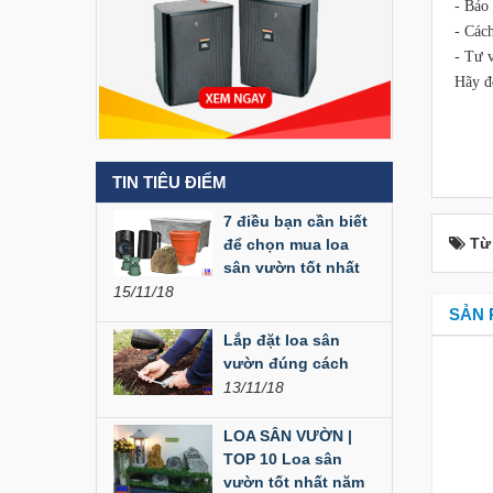
- Bảo 
Liên hệ
- Cách
- Tư v
Hãy đ
Loa Party House MF12
Liên hệ
TIN TIÊU ĐIỂM
Loa Party House MF10
7 điều bạn cần biết
Liên hệ
Từ
để chọn mua loa
sân vườn tốt nhất
15/11/18
Loa Party House C10
SẢN 
Liên hệ
Lắp đặt loa sân
vườn đúng cách
13/11/18
Loa Party House C12
LOA SÂN VƯỜN |
Liên hệ
TOP 10 Loa sân
vườn tốt nhất năm