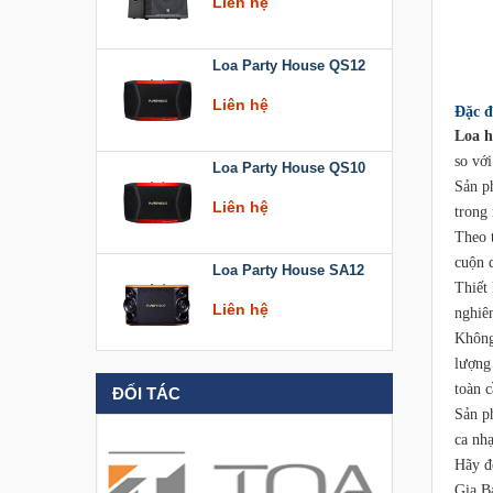
Loa Party House QS12
L
Liên hệ
Đặc đ
Loa h
Loa Party House QS10
so với
Sản p
Liên hệ
trong
Theo 
Loa Party House SA12
cuộn d
Thiết 
Liên hệ
nghiê
Không
lượng
Loa Party House KT512
toàn 
ĐỐI TÁC
Liên hệ
Sản 
ca nhạ
Hãy đ
Loa Party House KT510
Gia B