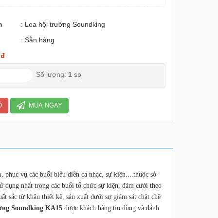
m
: Loa hội trường Soundking
: Sẵn hàng
 đ
Số lượng:
1
sp
Ỏ
MUA NGAY
u
, phục vụ các buổi biểu diễn ca nhạc, sự kiện....thuộc sở
 dụng nhất trong các buổi tổ chức sự kiện, đám cưới theo
t sắc từ khâu thiết kế, sản xuất dưới sự giám sát chặt chẽ
ường Soundking KA15
được khách hàng tin dùng và đánh