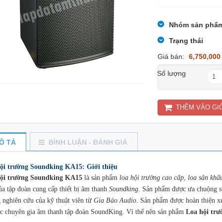
Nhóm sản phẩ
Trạng thái
Giá bán:
6,750,000
Số lượng
THÊM VÀO GI
Ô TẢ
BÌNH LUẬN - ĐÁNH GIÁ
ội trường Soundking KA15: Giới thiệu
ội trường Soundking KA15
là sản phẩm
loa hội trường cao cấp
,
loa sân khấ
ủa tập đoàn cung cấp thiết bị âm thanh
Soundking
. Sản phẩm được ưa chuộng sử
 nghiên cứu của kỹ thuật viên từ
Gia Bảo Audio
. Sản phẩm được hoàn thiện xuấ
ác chuyên gia âm thanh tập đoàn SoundKing. Vì thế nên sản phẩm
Loa hội tr