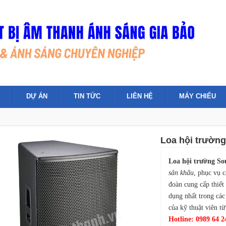
DỰ ÁN
TIN TỨC
LIÊN HỆ
MÁY CHIẾU
Loa hội trườn
Loa hội trường S
sân khấu
, phục vụ c
đoàn cung cấp thiết
dụng nhất trong các
của kỹ thuật viên t
Hotline: 0989 64 2