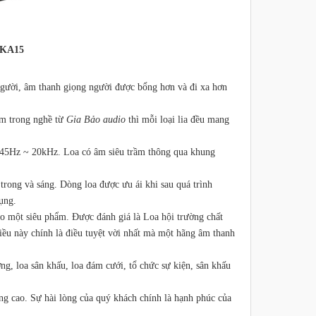
15
 người, âm thanh giọng người được bổng hơn và đi xa hơn
ăm trong nghề từ
Gia Bảo audio
thì mỗi loại lia đều mang
ừ 45Hz ~ 20kHz. Loa có âm siêu trầm thông qua khung
 trong và sáng. Dòng loa được ưu ái khi sau quá trình
ụng.
o một siêu phẩm. Được đánh giá là Loa hội trường chất
điều này chính là điều tuyệt vời nhất mà một hãng âm thanh
g, loa sân khấu, loa đám cưới, tổ chức sự kiện, sân khấu
ng cao. Sự hài lòng của quý khách chính là hạnh phúc của