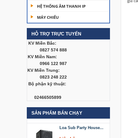
giá ca
Dàn âm thanh hội
HỆ THỐNG ÂM THANH IP
trường...
MÁY CHIẾU
200,000,000 đ
HỖ TRỢ TRỰC TUYẾN
Bàn Mixer
Allen&Heath...
KV Miền Bắc:
0827 574 888
Liên hệ
KV Miền Nam:
0966 122 987
Bàn Mixer
KV Miền Trung:
Allen&Heath...
0823 248 222
Liên hệ
Bộ phận kỹ thuật:
Loa Sub Party House
02466505899
D218
Liên hệ
SẢN PHẨM BÁN CHẠY
Loa Sub Party House...
Liên hệ