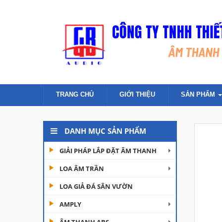
TRANG CHỦ
GIỚI THIỆU
SẢN PHẨM
DANH MỤC SẢN PHẨM
GIẢI PHÁP LẮP ĐẶT ÂM THANH
LOA ÂM TRẦN
LOA GIẢ ĐÁ SÂN VƯỜN
AMPLY