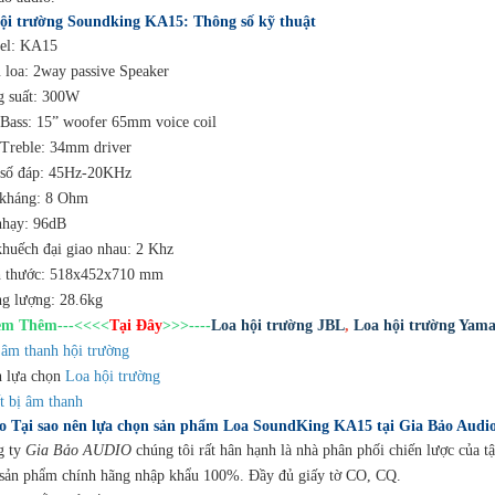
ội trường Soundking KA15: Thông số kỹ thuật
el: KA15
u loa: 2way passive Speaker
g suất: 300W
 Bass: 15” woofer 65mm voice coil
 Treble: 34mm driver
 số đáp: 45Hz-20KHz
 kháng: 8 Ohm
nhạy: 96dB
khuếch đại giao nhau: 2 Khz
h thước: 518x452x710 mm
ng lượng: 28.6kg
Xem Thêm---<<<<
Tại Đây
>>>----
Loa hội trường JBL
,
Loa hội trường Yama
âm thanh hội trường
h lựa chọn
Loa hội trường
t bị âm thanh
do Tại sao nên lựa chọn sản phẩm Loa SoundKing KA15 tại Gia Bảo Audio
g ty
Gia Bảo AUDIO
chúng tôi rất hân hạnh là nhà phân phối chiến lược c
 sản phẩm chính hãng nhập khẩu 100%. Đầy đủ giấy tờ CO, CQ.