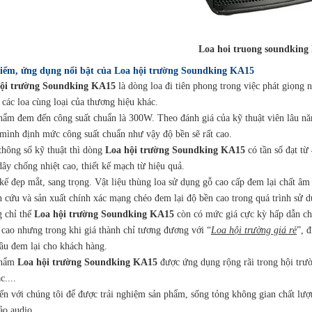
oa hoi truong soundking KA
iểm, ứng dụng nổi bật của Loa hội trường Soundking KA15
ội trường Soundking KA15
là dòng loa đi tiên phong trong việc phát giọng
 các loa cùng loại của thương hiệu khác.
hẩm đem đến công suất chuẩn là 300W. Theo đánh giá của kỹ thuật viên lâu n
 mình định mức công suất chuẩn như vậy độ bền sẽ rất cao.
thông số kỹ thuật thì dòng
Loa hội trường Soundking KA15
có tần số đạt t
ây chống nhiệt cao, thiết kế mạch từ hiệu quả.
kế đẹp mắt, sang trọng. Vật liệu thùng loa sử dụng gỗ cao cấp đem lại chất âm
n cứu và sản xuất chính xác mạng chéo đem lại độ bền cao trong quá trình sử d
 chỉ thế
Loa hội trường Soundking KA15
còn có mức giá cực kỳ hấp dẫn ch
 cao nhưng trong khi giá thành chỉ tương đương với “
Loa hội trường giá rẻ
”, 
cầu đem lại cho khách hàng.
phẩm
Loa hội trường Soundking KA15
được ứng dụng rộng rãi trong hội trườn
c....
ến với chúng tôi để được trải nghiệm sản phẩm, sống tỏng không gian chất lượ
ảo audio.