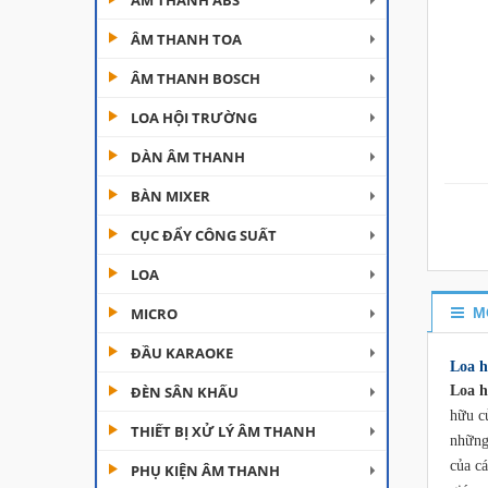
ÂM THANH ABS
ÂM THANH TOA
ÂM THANH BOSCH
LOA HỘI TRƯỜNG
DÀN ÂM THANH
Đèn Moving Beam 230
BÀN MIXER
Plus
CỤC ĐẨY CÔNG SUẤT
Liên hệ
LOA
Đèn Beam 260 Plus
SVT
MICRO
M
Liên hệ
ĐẦU KARAOKE
Loa h
ĐÈN SÂN KHẤU
Loa h
Cục đẩy công suất
Aplus...
hữu c
THIẾT BỊ XỬ LÝ ÂM THANH
những
Liên hệ
của c
PHỤ KIỆN ÂM THANH