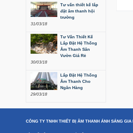
Liên hệ
Tư vấn thiết kế lắp
đặt âm thanh hội
Dàn âm thanh hội
trường
trường...
31/03/18
200,000,000 đ
Tư Vấn Thiết Kế
Lắp Đặt Hệ Thống
Bàn Mixer
Âm Thanh Sân
Allen&Heath...
Vườn Giá Rẻ
30/03/18
Liên hệ
Lắp Đặt Hệ Thống
Bàn Mixer
Allen&Heath...
Âm Thanh Cho
Ngân Hàng
Liên hệ
29/03/18
CÔNG TY TNHH THIẾT BỊ ÂM THANH ÁNH SÁNG GIA