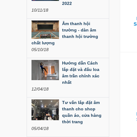
Đèn Led Moving 108
2022
Bóng
10/11/18
Liên hệ
Âm thanh hội
S
trường - dàn âm
Đèn Moving Beam
thanh hội trường
350W
chất lượng
05/10/18
Liên hệ
Hướng dẫn Cách
Đèn Moving Beam 230
Plus
lắp đặt và đấu loa
âm trần chính xác
Liên hệ
nhất
12/04/18
Đèn Beam 260 Plus
SVT
Tư vấn lắp đặt âm
thanh cho shop
Liên hệ
quần áo, cửa hàng
thời trang
Cục đẩy công suất
05/04/18
Aplus...