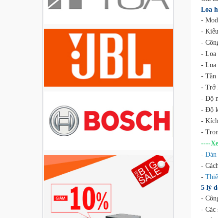
Liên hệ
Loa h
- Mod
- Kiể
Loa Party House PH12
- Côn
Liên hệ
- Loa
- Loa
- Tần
Loa Party House PH10
- Trở
Liên hệ
- Độ 
- Độ 
- Kíc
Loa Party House AP12
- Trọ
Liên hệ
----
-
Dàn 
- Các
Loa Party House AP10
-
Thiế
Liên hệ
5 lý 
- Côn
- Các
Loa Party House MF15