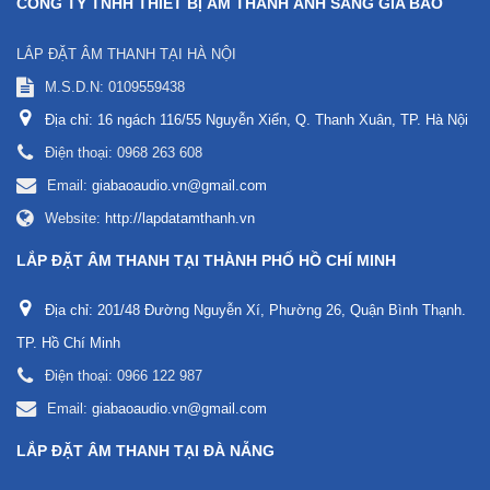
CÔNG TY TNHH THIẾT BỊ ÂM THANH ÁNH SÁNG GIA BẢO
LẮP ĐẶT ÂM THANH TẠI HÀ NỘI
M.S.D.N: 0109559438
Địa chỉ:
16 ngách 116/55 Nguyễn Xiển, Q. Thanh Xuân, TP. Hà Nội
Điện thoại:
0968 263 608
Email:
giabaoaudio.vn@gmail.com
Website:
http://lapdatamthanh.vn
LẮP ĐẶT ÂM THANH TẠI THÀNH PHỐ HỒ CHÍ MINH
Địa chỉ:
201/48 Đường Nguyễn Xí, Phường 26, Quận Bình Thạnh.
TP. Hồ Chí Minh
Điện thoại:
0966 122 987
Email:
giabaoaudio.vn@gmail.com
LẮP ĐẶT ÂM THANH TẠI ĐÀ NẴNG