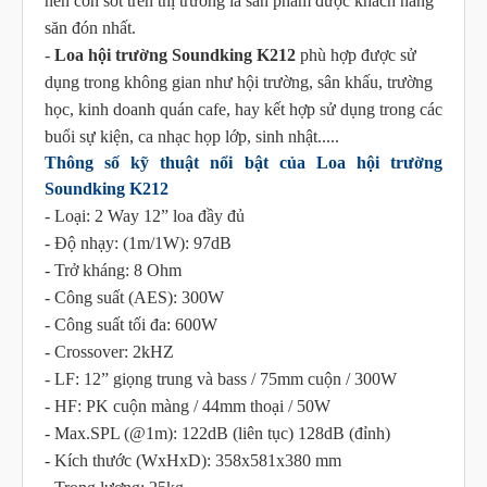
nên cơn sốt trên thị trường là sản phẩm được khách hàng
săn đón nhất.
-
Loa hội trường Soundking K212
phù hợp được sử
dụng trong không gian như hội trường, sân khấu, trường
học, kinh doanh quán cafe, hay kết hợp sử dụng trong các
buổi sự kiện, ca nhạc họp lớp, sinh nhật.....
Thông số kỹ thuật nổi bật của Loa hội trường
Soundking K212
- Loại: 2 Way 12” loa đầy đủ
- Độ nhạy: (1m/1W): 97dB
- Trở kháng: 8 Ohm
- Công suất (AES): 300W
- Công suất tối đa: 600W
- Crossover: 2kHZ
- LF: 12” giọng trung và bass / 75mm cuộn / 300W
- HF: PK cuộn màng / 44mm thoại / 50W
- Max.SPL (@1m): 122dB (liên tục) 128dB (đỉnh)
- Kích thước (WxHxD): 358x581x380 mm