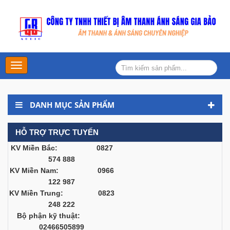
Main
Menu
DANH MỤC SẢN PHẨM
HỖ TRỢ TRỰC TUYẾN
KV Miền Bắc: 0827
574 888
KV Miền Nam: 0966
122 987
KV Miền Trung: 0823
248 222
Bộ phận kỹ thuật:
02466505899