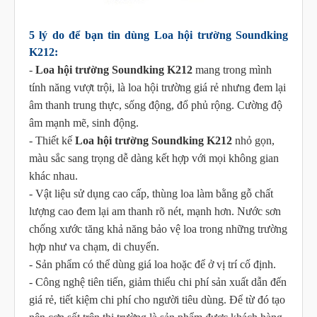
5 lý do để bạn tin dùng Loa hội trường Soundking
K212:
-
Loa hội trường Soundking K212
mang trong mình
tính năng vượt trội, là loa hội trường giá rẻ nhưng đem lại
âm thanh trung thực, sống động, đổ phủ rộng. Cường độ
âm mạnh mẽ, sinh động.
- Thiết kế
Loa hội trường Soundking K212
nhỏ gọn,
màu sắc sang trọng dễ dàng kết hợp với mọi không gian
khác nhau.
- Vật liệu sử dụng cao cấp, thùng loa làm bằng gỗ chất
lượng cao đem lại am thanh rõ nét, mạnh hơn. Nước sơn
chống xước tăng khả năng bảo vệ loa trong những trường
hợp như va chạm, di chuyển.
- Sản phẩm có thể dùng giá loa hoặc để ở vị trí cố định.
- Công nghệ tiên tiến, giảm thiểu chi phí sản xuất dẫn đến
giá rẻ, tiết kiệm chi phí cho người tiêu dùng. Để từ đó tạo