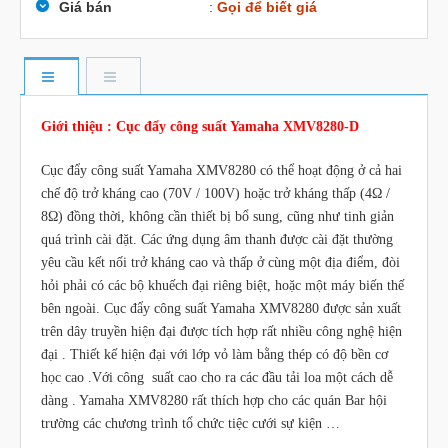
Giá bán
:
Gọi để biết giá
Giới thiệu : Cục đẩy công suất Yamaha XMV8280-D
Cục đẩy công suất Yamaha XMV8280 có thể hoạt động ở cả hai
chế độ trở kháng cao (70V / 100V) hoặc trở kháng thấp (4Ω /
8Ω) đồng thời, không cần thiết bị bổ sung, cũng như tinh giản
quá trình cài đặt. Các ứng dụng âm thanh được cài đặt thường
yêu cầu kết nối trở kháng cao và thấp ở cùng một địa điểm, đòi
hỏi phải có các bộ khuếch đại riêng biệt, hoặc một máy biến thế
bên ngoài. Cục đẩy công suất Yamaha XMV8280 được sản xuất
trên dây truyền hiện đại được tích hợp rất nhiều công nghệ hiện
đại . Thiết kế hiện đại với lớp vỏ làm bằng thép có độ bền cơ
học cao .Với công suất cao cho ra các đầu tải loa một cách dễ
dàng . Yamaha XMV8280 rất thích hợp cho các quán Bar hội
trường các chương trình tổ chức tiệc cưới sự kiện …