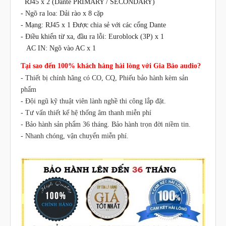
RJ45 x 2 (Dante PRIMARY / SECONDARY)
-
Ngõ ra loa: Dải rào x 8 cặp
-
Mạng: RJ45 x 1 Được chia sẻ với các cổng Dante
-
Điều khiển từ xa, đầu ra lỗi: Euroblock (3P) x 1
AC IN: Ngõ vào AC x 1
Tại sao đến 100% khách hàng hài lòng với Gia Bảo audio?
- Thiết bị chính hãng có CO, CQ, Phiếu bảo hành kèm sản
phẩm
- Đội ngũ kỹ thuật viên lành nghề thi công lắp đặt.
- Tư vấn thiết kế hệ thống âm thanh miễn phí
- Bảo hành sản phẩm 36 tháng. Bảo hành trọn đời niềm tin.
- Nhanh chóng, vận chuyển miễn phí.