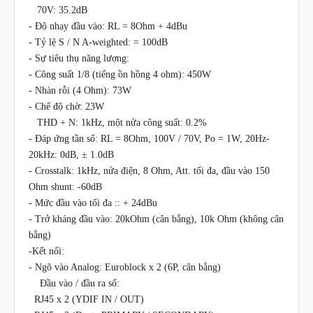
70V: 35.2dB
-
Độ nhạy đầu vào: RL = 8Ohm + 4dBu
-
Tỷ lệ S / N A-weighted: = 100dB
-
Sự tiêu thụ năng lượng:
-
Công suất 1/8 (tiếng ồn hồng 4 ohm): 450W
-
Nhàn rỗi (4 Ohm): 73W
-
Chế độ chờ: 23W
THD + N: 1kHz, một nửa công suất: 0.2%
-
Đáp ứng tần số: RL = 8Ohm, 100V / 70V, Po = 1W, 20Hz-
20kHz: 0dB, ± 1.0dB
-
Crosstalk: 1kHz, nửa điện, 8 Ohm, Att. tối đa, đầu vào 150
Ohm shunt: -60dB
-
Mức đầu vào tối đa :: + 24dBu
-
Trở kháng đầu vào: 20kOhm (cân bằng), 10k Ohm (không cân
bằng)
-
Kết nối:
-
Ngõ vào Analog: Euroblock x 2 (6P, cân bằng)
Đầu vào / đầu ra số:
RJ45 x 2 (YDIF IN / OUT)