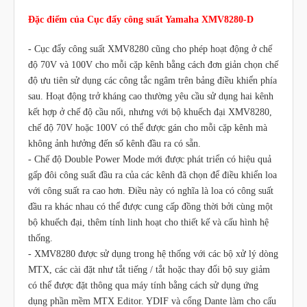
Đặc điểm của Cục đẩy công suất Yamaha XMV8280-D
- Cục đẩy công suất XMV8280 cũng cho phép hoạt động ở chế
độ 70V và 100V cho mỗi cặp kênh bằng cách đơn giản chọn chế
độ ưu tiên sử dụng các công tắc ngâm trên bảng điều khiển phía
sau. Hoạt động trở kháng cao thường yêu cầu sử dụng hai kênh
kết hợp ở chế độ cầu nối, nhưng với bộ khuếch đại XMV8280,
chế độ 70V hoặc 100V có thể được gán cho mỗi cặp kênh mà
không ảnh hưởng đến số kênh đầu ra có sẵn.
- Chế độ Double Power Mode mới được phát triển có hiệu quả
gấp đôi công suất đầu ra của các kênh đã chọn để điều khiển loa
với công suất ra cao hơn. Điều này có nghĩa là loa có công suất
đầu ra khác nhau có thể được cung cấp đồng thời bởi cùng một
bộ khuếch đại, thêm tính linh hoạt cho thiết kế và cấu hình hệ
thống.
- XMV8280 được sử dụng trong hệ thống với các bộ xử lý dòng
MTX, các cài đặt như tắt tiếng / tắt hoặc thay đổi bộ suy giảm
có thể được đặt thông qua máy tính bằng cách sử dụng ứng
dụng phần mềm MTX Editor. YDIF và cổng Dante làm cho cấu