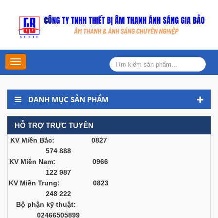
Main
Menu
DANH MỤC SẢN PHẨM
HỖ TRỢ TRỰC TUYẾN
KV Miền Bắc: 0827
574 888
KV Miền Nam: 0966
122 987
KV Miền Trung: 0823
248 222
Bộ phận kỹ thuật:
02466505899