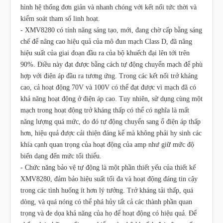
hình hệ thống đơn giản và nhanh chóng với kết nối tức thời và
kiểm soát tham số linh hoạt.
- XMV8280 có tính năng sáng tạo, mới, đang chờ cấp bằng sáng
chế để nâng cao hiệu quả của mô đun mạch Class D, đã nâng
hiệu suất của giai đoạn đầu ra của bộ khuếch đại lên tới trên
90%. Điều này đạt được bằng cách tự động chuyển mạch để phù
hợp với điện áp đầu ra tương ứng. Trong các kết nối trở kháng
cao, cả hoạt động 70V và 100V có thể đạt được vì mạch đã có
khả năng hoạt động ở điện áp cao. Tuy nhiên, sử dụng cùng một
mạch trong hoạt động trở kháng thấp có thể có nghĩa là mất
năng lượng quá mức, do đó tự động chuyển sang ổ điện áp thấp
hơn, hiệu quả được cải thiện đáng kể mà không phải hy sinh các
khía cạnh quan trọng của hoạt động của amp như giữ mức độ
biến dạng đến mức tối thiểu.
- Chức năng bảo vệ tự động là một phần thiết yếu của thiết kế
XMV8280, đảm bảo hiệu suất tối đa và hoạt động đáng tin cậy
trong các tình huống ít hơn lý tưởng. Trở kháng tải thấp, quá
dòng, và quá nóng có thể phá hủy tất cả các thành phần quan
trọng và đe dọa khả năng của họ để hoạt động có hiệu quả. Để