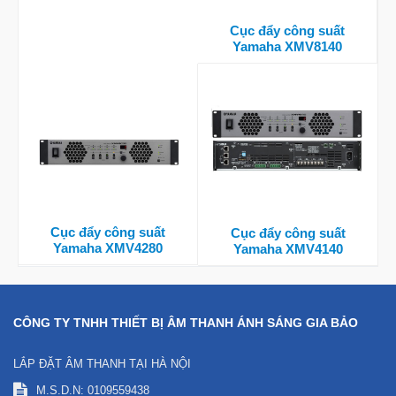
Cục đẩy công suất
Yamaha XMV8140
Cục đẩy công suất
Cục đẩy công suất
Yamaha XMV4280
Yamaha XMV4140
CÔNG TY TNHH THIẾT BỊ ÂM THANH ÁNH SÁNG GIA BẢO
LẮP ĐẶT ÂM THANH TẠI HÀ NỘI
M.S.D.N: 0109559438