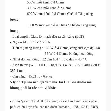
500W mỗi kênh ở 4 Ohms
300 W cho mỗi kênh ở 2 Ohms
600 W một kênh ở 8 Ohms/ Chế độ Tăng năng
lượng
1000 W một kênh ở 4 Ohms / Chế độ Tăng năng
lượng
-
Loại ampli
:
Class-D, mạch đầu ra cân bằng (BLT)
-
Nguồn AC
:
120 V / 60 Hz
- T
iêu thụ năng lượng
:
160 W ở 4 Ohms, công suất cực đại 1/8
55 W ở 4 Ohms, Không hoạt động
-
Nhiệt độ hoạt động
:
32 đến 104 ° F / 0 đến + 40 ° C
-
Kích thước (W × H × D)
:
18,90 x 3,46 x 15,25 "/ 480 x 88 x
387,4 mm
- Cân nặng :
15.21 lb / 6.9 kg
5 lý do Tại sao nên lựa
Yamaha
tại Gia Bảo Audio mà
không phải là các đơn vị khác.
-
Công ty Gia Bảo AUDIO
chúng tôi rất hân hạnh là nhà phân
phối chiến lược của các tập đoàn
Yamaha ,
JBL, OBT , BWB,