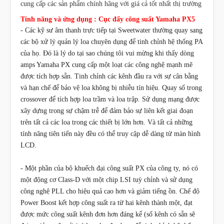
cung cấp các sản phẩm chính hãng với giá cả tốt nhất thị trường
Tính năng và ứng dụng : Cục đẩy công suất Yamaha PX5
- Các kỹ sư âm thanh trực tiếp tại Sweetwater thường quay sang
các bộ xử lý quản lý loa chuyên dụng để tinh chỉnh hệ thống PA
của họ. Đó là lý do tại sao chúng tôi vui mừng khi thấy dòng
amps Yamaha PX cung cấp một loạt các công nghệ mạnh mẽ
được tích hợp sẵn. Tinh chỉnh các kênh đầu ra với sự cân bằng
và hạn chế để bảo vệ loa không bị nhiễu tín hiệu. Quay số trong
crossover để tích hợp loa trầm và loa trập. Sử dụng mạng được
xây dựng trong sự chậm trễ để đảm bảo sự liên kết giai đoạn
trên tất cả các loa trong các thiết bị lớn hơn. Và tất cả những
tính năng tiên tiến này đều có thể truy cập dễ dàng từ màn hình
LCD.
- Một phần của bộ khuếch đại công suất PX của công ty, nó có
một động cơ Class-D với một chip LSI tuỳ chỉnh và sử dụng
công nghệ PLL cho hiệu quả cao hơn và giảm tiếng ồn. Chế độ
Power Boost kết hợp công suất ra từ hai kênh thành một, đạt
được mức công suất kênh đơn hơn đáng kể (số kênh có sẵn sẽ