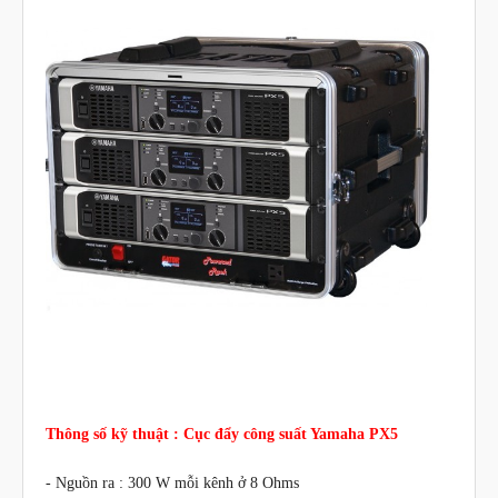
Thông số kỹ thuật : Cục đẩy công suất Yamaha PX5
-
Nguồn ra
:
300 W mỗi kênh ở 8 Ohms