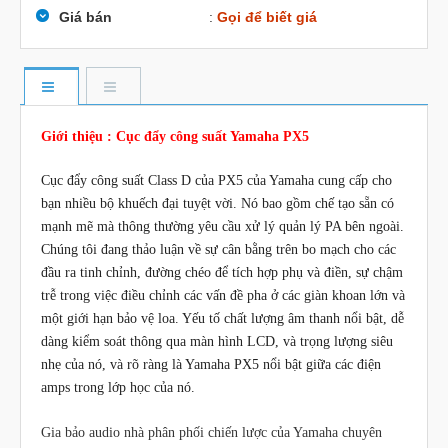
Giá bán
:
Gọi để biết giá
Giới thiệu : Cục đẩy công suất Yamaha PX5
Cục đẩy công suất Class D của PX5 của Yamaha cung cấp cho
bạn nhiều bộ khuếch đại tuyệt vời. Nó bao gồm chế tạo sẵn có
mạnh mẽ mà thông thường yêu cầu xử lý quản lý PA bên ngoài.
Chúng tôi đang thảo luận về sự cân bằng trên bo mạch cho các
đầu ra tinh chỉnh, đường chéo để tích hợp phụ và điền, sự chậm
trễ trong việc điều chỉnh các vấn đề pha ở các giàn khoan lớn và
một giới hạn bảo vệ loa. Yếu tố chất lượng âm thanh nổi bật, dễ
dàng kiểm soát thông qua màn hình LCD, và trọng lượng siêu
nhẹ của nó, và rõ ràng là Yamaha PX5 nổi bật giữa các điện
amps trong lớp học của nó.
Gia bảo audio nhà phân phối chiến lược của Yamaha chuyên