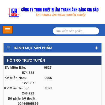
Main
Menu
DANH MỤC SẢN PHẨM
HỖ TRỢ TRỰC TUYẾN
KV Miền Bắc: 0827
574 888
KV Miền Nam: 0966
122 987
KV Miền Trung: 0823
248 222
Bộ phận kỹ thuật:
02466505899