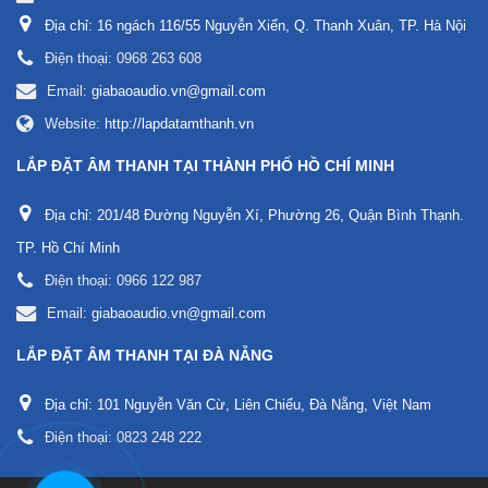
Địa chỉ:
16 ngách 116/55 Nguyễn Xiển, Q. Thanh Xuân, TP. Hà Nội
Điện thoại:
0968 263 608
Email:
giabaoaudio.vn@gmail.com
Website:
http://lapdatamthanh.vn
LẮP ĐẶT ÂM THANH TẠI THÀNH PHỐ HỒ CHÍ MINH
Địa chỉ:
201/48 Đường Nguyễn Xí, Phường 26, Quận Bình Thạnh.
TP. Hồ Chí Minh
Điện thoại:
0966 122 987
Email:
giabaoaudio.vn@gmail.com
LẮP ĐẶT ÂM THANH TẠI ĐÀ NẴNG
Địa chỉ:
101 Nguyễn Văn Cừ, Liên Chiểu, Đà Nẵng, Việt Nam
Điện thoại:
0823 248 222