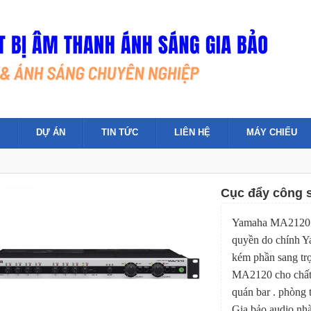
DỰ ÁN
TIN TỨC
LIÊN HỆ
MÁY CHIẾU
Cục đẩy công 
Yamaha MA2120 tr
quyền do chính Ya
kém phần sang tr
MA2120 cho chất 
quán bar . phòng 
Gia bảo audio nh