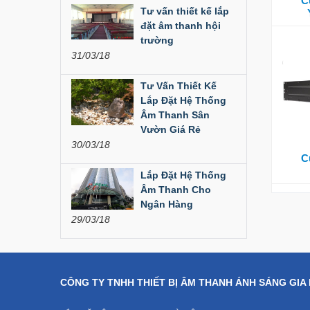
C
Liên hệ
Tư vấn thiết kế lắp
đặt âm thanh hội
Dàn âm thanh hội
trường
trường...
31/03/18
200,000,000 đ
Tư Vấn Thiết Kế
Lắp Đặt Hệ Thống
Bàn Mixer
Âm Thanh Sân
Allen&Heath...
Vườn Giá Rẻ
30/03/18
Liên hệ
C
Lắp Đặt Hệ Thống
Bàn Mixer
Allen&Heath...
Âm Thanh Cho
Ngân Hàng
Liên hệ
29/03/18
CÔNG TY TNHH THIẾT BỊ ÂM THANH ÁNH SÁNG GIA