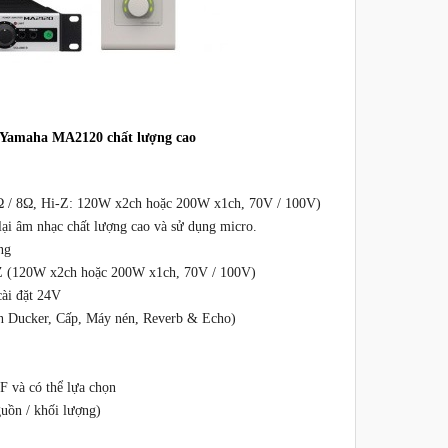
 Yamaha MA2120 chất lượng cao
Ω / 8Ω, Hi-Z: 120W x2ch hoặc 200W x1ch, 70V / 100V)
lại âm nhạc chất lượng cao và sử dụng micro.
ng
Z (120W x2ch hoặc 200W x1ch, 70V / 100V)
cài đặt 24V
ên Ducker, Cấp, Máy nén, Reverb & Echo)
 và có thể lựa chọn
uồn / khối lượng)