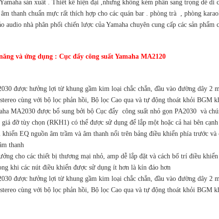
 Yamaha sản xuất . Thiết kế hiện đại ,nhưng không kém phần sang trọng dễ d
 âm thanh chuẩn mực rất thích hợp cho các quán bar . phòng trà , phòng karao
ảo audio nhà phân phối chiến lược của Yamaha chuyên cung cấp các sản phẩm ch
năng và ứng dụng : Cục đẩy công suất Yamaha MA2120
030 được hưởng lợi từ khung gầm kim loại chắc chắn, đầu vào đường dây 2 mi
 stereo cùng với bộ lọc phản hồi, Bộ lọc Cao qua và tự động thoát khỏi BGM kh
aha MA2030 được bổ sung bởi bộ Cục đẩy công suất nhỏ gọn PA2030 và chúng 
 giá đỡ tùy chọn (RKH1) có thể được sử dụng để lắp một hoặc cả hai bên cạnh
u khiển EQ nguồn âm trầm và âm thanh nổi trên bảng điều khiển phía trước và 
 âm thanh
ưởng cho các thiết bị thương mại nhỏ, amp dễ lắp đặt và cách bố trí điều khiể
ong khi các nút điều khiển được sử dụng ít hơn là kín đáo hơn
030 được hưởng lợi từ khung gầm kim loại chắc chắn, đầu vào đường dây 2 mi
 stereo cùng với bộ lọc phản hồi, Bộ lọc Cao qua và tự động thoát khỏi BGM kh