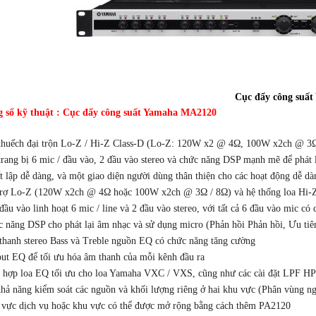
Cục đẩy công suất
 số kỹ thuật : Cục đẩy công suất Yamaha MA2120
huếch đại trộn Lo-Z / Hi-Z Class-D (Lo-Z: 120W x2 @ 4Ω, 100W x2ch @ 3
trang bị 6 mic / đầu vào, 2 đầu vào stereo và chức năng DSP mạnh mẽ để phát 
t lập dễ dàng, và một giao diện người dùng thân thiện cho các hoạt động dễ dà
rợ Lo-Z (120W x2ch @ 4Ω hoặc 100W x2ch @ 3Ω / 8Ω) và hệ thống loa Hi-
đầu vào linh hoạt 6 mic / line và 2 đầu vào stereo, với tất cả 6 đầu vào mic có 
 năng DSP cho phát lại âm nhạc và sử dụng micro (Phản hồi Phản hồi, Ưu ti
hanh stereo Bass và Treble nguồn EQ có chức năng tăng cường
ut EQ để tối ưu hóa âm thanh của mỗi kênh đầu ra
 hợp loa EQ tối ưu cho loa Yamaha VXC / VXS, cũng như các cài đặt LPF HPF
hả năng kiểm soát các nguồn và khối lượng riêng ở hai khu vực (Phân vùng ng
vực dịch vụ hoặc khu vực có thể được mở rộng bằng cách thêm PA2120