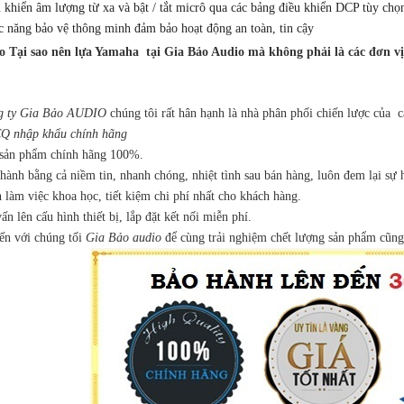
 khiển âm lượng từ xa và bật / tắt micrô qua các bảng điều khiển DCP tùy 
 năng bảo vệ thông minh đảm bảo hoạt động an toàn, tin cậy
do Tại sao nên lựa
Yamaha
tại Gia Bảo Audio mà không phải là các đơn vị
g ty Gia Bảo AUDIO
chúng tôi rất hân hạnh là nhà phân phối chiến lược của 
Q nhập khẩu chính hãng
 sản phẩm chính hãng 100%.
hành bằng cả niềm tin, nhanh chóng, nhiệt tình sau bán hàng, luôn đem lại sự 
 làm việc khoa học, tiết kiệm chi phí nhất cho khách hàng.
ấn lên cấu hình thiết bị, lắp đặt kết nối miễn phí.
ến với chúng tối
Gia Bảo audio
để cùng trải nghiệm chết lượng sản phẩm cũng