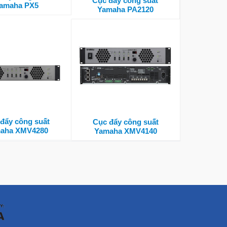
Cục đẩy công suất
amaha PX5
Yamaha PA2120
đẩy công suất
Cục đẩy công suất
aha XMV4280
Yamaha XMV4140