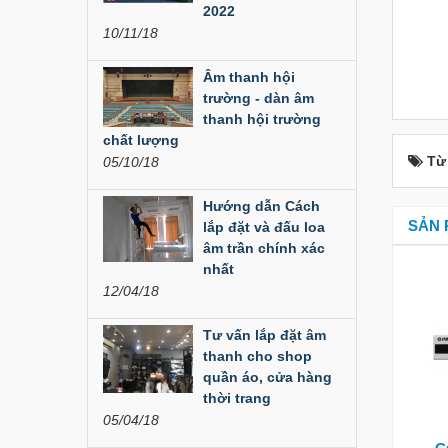
Đèn Led Moving 108
2022
Bóng
10/11/18
Liên hệ
Âm thanh hội
trường - dàn âm
Đèn Moving Beam
thanh hội trường
350W
chất lượng
Từ
05/10/18
Liên hệ
Hướng dẫn Cách
Đèn Moving Beam 230
SẢN 
Plus
lắp đặt và đấu loa
âm trần chính xác
Liên hệ
nhất
12/04/18
Đèn Beam 260 Plus
SVT
Tư vấn lắp đặt âm
thanh cho shop
Liên hệ
quần áo, cửa hàng
thời trang
Cục đẩy công suất
05/04/18
Aplus...