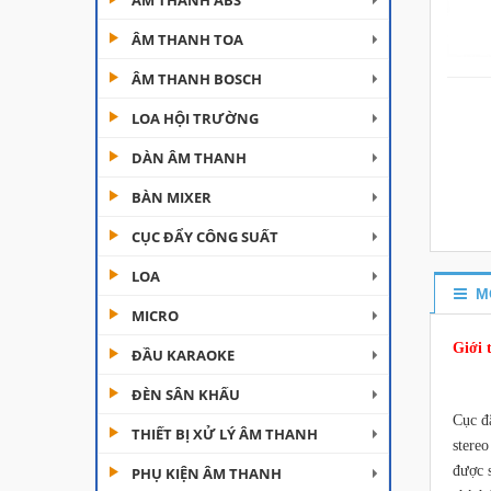
ÂM THANH ABS
ÂM THANH TOA
ÂM THANH BOSCH
LOA HỘI TRƯỜNG
DÀN ÂM THANH
Đèn Moving Beam 230
BÀN MIXER
Plus
CỤC ĐẨY CÔNG SUẤT
Liên hệ
LOA
Đèn Beam 260 Plus
M
SVT
MICRO
Liên hệ
Giới 
ĐẦU KARAOKE
ĐÈN SÂN KHẤU
Cục đẩy công suất
Aplus...
Cục đ
THIẾT BỊ XỬ LÝ ÂM THANH
stere
Liên hệ
được 
PHỤ KIỆN ÂM THANH