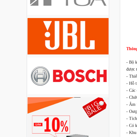
Liên hệ
Loa Party House PH12
Liên hệ
Thông
Loa Party House PH10
Liên hệ
-
Bộ k
được 
-
Thiế
Loa Party House AP12
-
Hỗ t
Liên hệ
-
Các 
-
Chức
-
Âm t
Loa Party House AP10
-
Outp
Liên hệ
-
Tích
-
Có k
-
Khu 
Loa Party House MF15