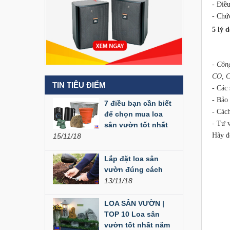
-
Điều
Liên hệ
-
Chức
5 lý 
Loa Party House MF12
Liên hệ
-
Côn
CO, C
TIN TIÊU ĐIỂM
- Các
Loa Party House MF10
- Bảo 
7 điều bạn cần biết
Liên hệ
- Cách
để chọn mua loa
- Tư v
sân vườn tốt nhất
Hãy đ
15/11/18
Loa Party House C10
Liên hệ
Lắp đặt loa sân
vườn đúng cách
13/11/18
Loa Party House C12
LOA SÂN VƯỜN |
Liên hệ
TOP 10 Loa sân
vườn tốt nhất năm