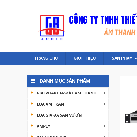
TRANG CHỦ
GIỚI THIỆU
SẢN PHẨM
DANH MỤC SẢN PHẨM
GIẢI PHÁP LẮP ĐẶT ÂM THANH
LOA ÂM TRẦN
LOA GIẢ ĐÁ SÂN VƯỜN
AMPLY