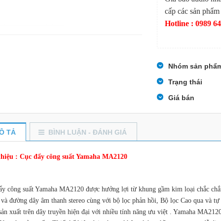
cấp các sản phẩm c
Hotline : 0989 64
Nhóm sản phẩ
Trạng thái
Giá bán
Ô TẢ
BÌNH LUẬN - ĐÁNH GIÁ
thiệu : Cục đẩy công suất Yamaha MA2120
ẩy công suất Yamaha MA2120 được hưởng lợi từ khung gầm kim loại chắc chắn,
o và đường dây âm thanh stereo cùng với bộ lọc phản hồi, Bộ lọc Cao qua và
sản xuất trên dây truyền hiện đại với nhiều tính năng ưu việt . Yamaha MA212