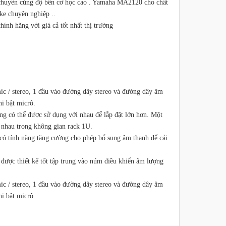
i chuyển cùng độ bền cơ học cao . Yamaha MA2120 cho chất
ke chuyên nghiệp ..
ính hãng với giá cả tốt nhất thị trường
c / stereo, 1 đầu vào đường dây stereo và đường dây âm
i bật micrô.
có thể được sử dụng với nhau để lắp đặt lớn hơn. Một
 nhau trong không gian rack 1U.
có tính năng tăng cường cho phép bổ sung âm thanh để cải
n được thiết kế tốt tập trung vào núm điều khiển âm lượng
c / stereo, 1 đầu vào đường dây stereo và đường dây âm
i bật micrô.