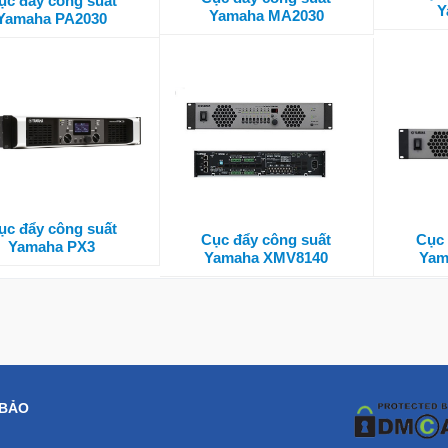
ục đẩy công suất
Y
Yamaha MA2030
Yamaha PA2030
ục đẩy công suất
Cục đẩy công suất
Cục 
Yamaha PX3
Yamaha XMV8140
Yam
 BẢO