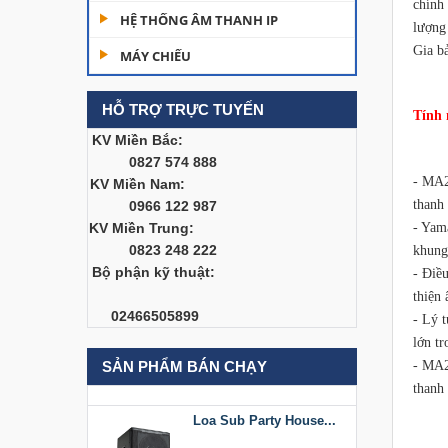
chính
Dàn âm thanh hội
HỆ THỐNG ÂM THANH IP
lượng
trường...
Gia b
MÁY CHIẾU
200,000,000 đ
HỖ TRỢ TRỰC TUYẾN
Bàn Mixer
Tính 
Allen&Heath...
KV Miền Bắc:
0827 574 888
Liên hệ
- MA2
KV Miền Nam:
thanh
0966 122 987
Bàn Mixer
KV Miền Trung:
Allen&Heath...
- Yam
0823 248 222
khung
Liên hệ
Bộ phận kỹ thuật:
- Điề
thiện
Loa Sub Party House
02466505899
- Lý t
D218
lớn tr
Liên hệ
SẢN PHẨM BÁN CHẠY
- MA2
thanh
Loa Sub Party House...
Liên hệ