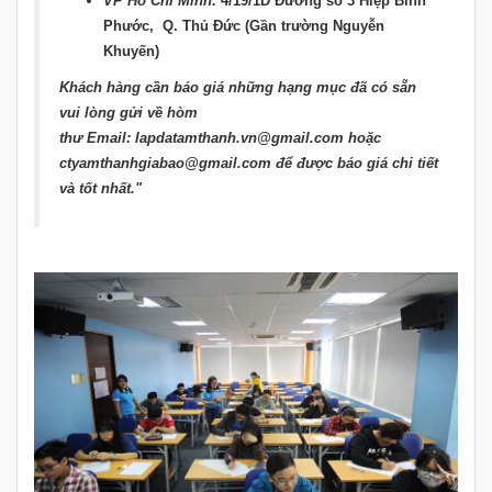
VP Hồ Chí Minh:
4/19/1D Đường số 3 Hiệp Bình
Phước, Q. Thủ Đức (Gần trường Nguyễn
Khuyến)
Khách hàng cần báo giá những hạng mục đã có sẵn
vui lòng gửi về hòm
thư Email: lapdatamthanh.vn@gmail.com hoặc
ctyamthanhgiabao@gmail.com để được báo giá chi tiết
và tốt nhất."