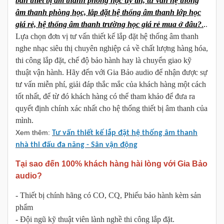
bán thiết bị âm thanh phòng học uy tín, tư vấn hệ thống
âm thanh phòng học, lắp đặt hệ thống âm thanh lớp học
giá rẻ, hệ thống âm thanh trường học giá rẻ mua ở đâu?
.
.
.
Lựa chọn đơn vị tư vấn thiết kế lắp đặt hệ thống âm thanh
nghe nhạc siêu thị chuyên nghiệp cả về chất lượng hàng hóa,
thi công lắp đặt, chế độ bảo hành hay là chuyển giao kỹ
thuật vận hành. Hãy đến với Gia Bảo audio để nhận được sự
tư vấn miễn phí, giải đáp thắc mắc của khách hàng một cách
tốt nhất, để từ đó khách hàng có thể tham khảo để đưa ra
quyết định chính xác nhất cho hệ thống thiết bị âm thanh của
mình.
Xem thêm:
Tư vấn thiết kế lắp đặt hệ thống âm thanh
nhà thi đấu đa năng - Sân vận động
Tại sao đến 100% khách hàng hài lòng với Gia Bảo
audio?
- Thiết bị chính hãng có CO, CQ, Phiếu bảo hành kèm sản
phẩm
- Đội ngũ kỹ thuật viên lành nghề thi công lắp đặt.