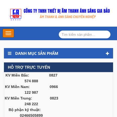
Main
Menu
DANH MỤC SẢN PHẨM
HỖ TRỢ TRỰC TUYẾN
KV Miền Bắc: 0827
574 888
KV Miền Nam: 0966
122 987
KV Miền Trung: 0823
248 222
Bộ phận kỹ thuật:
02466505899