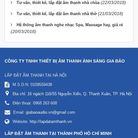
(22/03/2018)
Tư vấn, thiết kế, lắp đặt âm thanh nhà chùa
(21/03/2018)
Tư vấn, thiết kế, lắp đặt âm thanh nhà thờ
Hệ thống âm thanh nghe nhạc Spa, Massage hay, giá rẻ
(20/03/2018)
CÔNG TY TNHH THIẾT BỊ ÂM THANH ÁNH SÁNG GIA BẢO
LẮP ĐẶT ÂM THANH TẠI HÀ NỘI
M.S.D.N: 0109559438
Địa chỉ:
16 ngách 116/55 Nguyễn Xiển, Q. Thanh Xuân, TP. Hà Nội
Điện thoại:
0968 263 608
Email:
giabaoaudio.vn@gmail.com
Website:
http://lapdatamthanh.vn
LẮP ĐẶT ÂM THANH TẠI THÀNH PHỐ HỒ CHÍ MINH