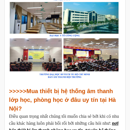
>>>>>Mua thiết bị hệ thống âm thanh
lớp học, phòng học ở đâu uy tín tại Hà
Nội?
Điều quan trọng nhất chúng tôi muốn chia sẻ bởi khi có nhu
cầu khác hàng luôn phải bối rối bởi những câu hỏi như:
nơi