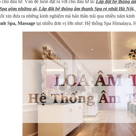
 chủ đầu tư. Vấn đề luôn đặt ra với chủ đầu tư là:
Lắp đặt hệ thống â
Spa gồm những gì, Lắp đặt hệ thống âm thanh Spa rẻ nhất Hà Nội,
tôi xin đưa ra những kinh nghiệm mà bản thân trải qua nhiều năm kinh
anh Spa, Massage
tại nhiều đơn vị lớn như: Hệ thống Spa Himalaya, H