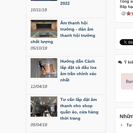
Tổng số
Đèn Led Moving 108
2022
Xếp hạ
Bóng
10/11/18
Âm thanh hội
trường - dàn âm
Đèn Moving Beam
thanh hội trường
350W
chất lượng
05/10/18
Hướng dẫn Cách
Đèn Moving Beam 230
Ý ki
Plus
lắp đặt và đấu loa
âm trần chính xác
nhất
Bạn
12/04/18
Đèn Beam 260 Plus
SVT
Tư vấn lắp đặt âm
thanh cho shop
quần áo, cửa hàng
Nhữn
thời trang
Cục đẩy công suất
05/04/18
Tư 
Aplus...