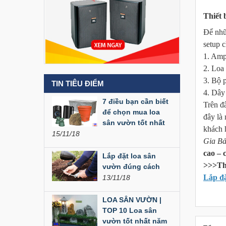
Thiết 
Để nhữ
setup 
Loa Party House MF12
1. Amp
2. Loa
3. Bộ 
TIN TIÊU ĐIỂM
Loa Party House MF10
4. Dây 
7 điều bạn cần biết
Trên đ
để chọn mua loa
đây là
sân vườn tốt nhất
khách 
15/11/18
Loa Party House C10
Gia Bả
cao – 
Lắp đặt loa sân
>>>Tha
vườn đúng cách
Lắp đặ
13/11/18
Loa Party House C12
LOA SÂN VƯỜN |
TOP 10 Loa sân
vườn tốt nhất năm