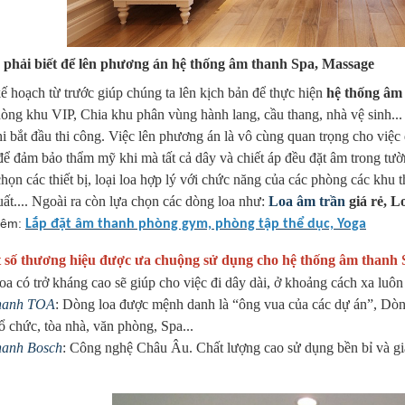
o phải biết để lên phương án hệ thống âm thanh Spa, Massage
kế hoạch từ trước giúp chúng ta lên kịch bản để thực hiện
hệ thống âm
hòng khu VIP, Chia khu phân vùng hành lang, cầu thang, nhà vệ sinh...
i bắt đầu thi công. Việc lên phương án là vô cùng quan trọng cho việc 
để đảm bảo thẩm mỹ khi mà tất cả dây và chiết áp đều đặt âm trong tườ
họn các thiết bị, loại loa hợp lý với chức năng của các phòng các khu t
uất.... Ngoài ra còn lựa chọn các dòng loa như:
Loa âm trần
giá rẻ, Lo
hêm:
Lắp đặt âm thanh phòng gym, phòng tập thể dục, Yoga
số thương hiệu được ưa chuộng sử dụng cho hệ thống âm thanh 
oa có trở kháng cao sẽ giúp cho việc đi dây dài, ở khoảng cách xa luô
hanh TOA
: Dòng loa được mệnh danh là “ông vua của các dự án”, Dòn
ổ chức, tòa nhà, văn phòng, Spa...
hanh Bosch
: Công nghệ Châu Âu. Chất lượng cao sử dụng bền bỉ và giá 