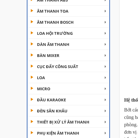
ÂM THANH ABS
ÂM THANH TOA
ÂM THANH BOSCH
LOA HỘI TRƯỜNG
DÀN ÂM THANH
Đèn Moving Beam 230
BÀN MIXER
Plus
CỤC ĐẨY CÔNG SUẤT
LOA
Đèn Beam 260 Plus
SVT
MICRO
ĐẦU KARAOKE
Hệ thố
Bởi cá
ĐÈN SÂN KHẤU
Cục đẩy công suất
Aplus...
cũng b
THIẾT BỊ XỬ LÝ ÂM THANH
phòng
đơn vị 
PHỤ KIỆN ÂM THANH