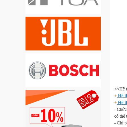
Loa Party House PH12
Loa Party House PH10
Loa Party House AP12
<<Hệ t
+
Hệ t
Loa Party House AP10
+
Hệ t
- Chức
có thể
- Chi p
Loa Party House MF15