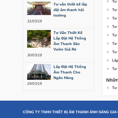
Tư 
Tư vấn thiết kế lắp
đặt âm thanh hội
Tư 
Dàn âm thanh hội
trường
Tư 
trường...
31/03/18
Tư 
200,000,000
Tư Vấn Thiết Kế
Tư 
Lắp Đặt Hệ Thống
Bàn Mixer
Tư 
Âm Thanh Sân
Allen&Heath...
Vườn Giá Rẻ
Tư 
30/03/18
Lắp
Lắp Đặt Hệ Thống
Bàn Mixer
Tư 
Allen&Heath...
Âm Thanh Cho
Ngân Hàng
Nhữn
29/03/18
Tư 
CÔNG TY TNHH THIẾT BỊ ÂM THANH ÁNH SÁNG GIA