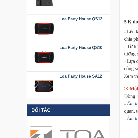
Loa Party House QS12
5 lý d
- Lên 
chia p
Loa Party House QS10
- Từ kh
tường 
- Lựa c
công s
Loa Party House SA12
Xem t
>>Một 
Dòng l
Loa Party House KT512
-
Âm t
ĐỐI TÁC
quan, t
-
Âm t
Loa Party House KT510