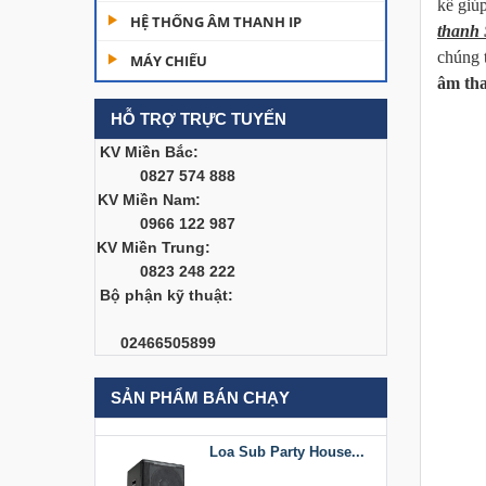
kế giúp
Dàn âm thanh hội
HỆ THỐNG ÂM THANH IP
thanh 
trường...
chúng 
MÁY CHIẾU
200,000,000
âm th
HỖ TRỢ TRỰC TUYẾN
Bàn Mixer
Allen&Heath...
KV Miền Bắc:
0827 574 888
KV Miền Nam:
0966 122 987
Bàn Mixer
KV Miền Trung:
Allen&Heath...
0823 248 222
Bộ phận kỹ thuật:
Loa Sub Party House
02466505899
D218
SẢN PHẨM BÁN CHẠY
Loa Sub Party House...