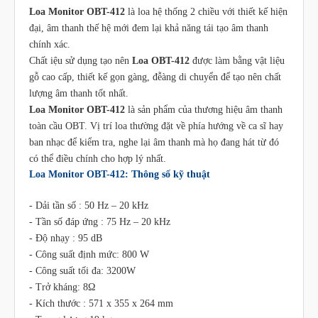
Loa Monitor OBT-412
là loa hệ thống 2 chiều với thiết kế hiện
đại, âm thanh thế hệ mới đem lại khả năng tái tạo âm thanh
chính xác.
Chất iệu sử dụng tạo nên
Loa OBT-412
được làm bằng vật liệu
gỗ cao cấp, thiết kế gọn gàng, đễàng di chuyển để tạo nên chất
lượng âm thanh tốt nhất.
Loa Monitor OBT-412
là sản phẩm của thương hiệu âm thanh
toàn cầu OBT. Vị trí loa thường đặt về phía hướng về ca sĩ hay
ban nhạc để kiểm tra, nghe lại âm thanh mà họ đang hát từ đó
có thể điều chính cho hợp lý nhất.
Loa Monitor OBT-412: Thông số kỹ thuật
- Dải tần số : 50 Hz – 20 kHz
- Tần số đáp ứng : 75 Hz – 20 kHz
- Độ nhạy : 95 dB
- Công suất định mức: 800 W
- Công suất tối đa: 3200W
- Trở kháng: 8Ω
- Kích thước : 571 x 355 x 264 mm