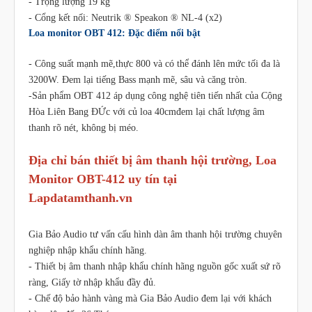
- Trọng lượng 19 kg
- Cổng kết nối: Neutrik ® Speakon ® NL-4 (x2)
Loa monitor OBT 412: Đặc điểm nổi bật
- Công suất mạnh mẽ,thực 800 và có thể đánh lên mức tối đa là
3200W. Đem lại tiếng Bass mạnh mẽ, sâu và căng tròn.
-Sản phẩm OBT 412 áp dụng công nghệ tiên tiến nhất của Cộng
Hòa Liên Bang ĐỨc với củ loa 40cmđem lại chất lượng âm
thanh rõ nét, không bị méo.
Địa chỉ bán thiết bị âm thanh hội trường, Loa
Monitor OBT-412 uy tín tại
Lapdatamthanh.vn
Gia Bảo Audio tư vấn cấu hình dàn âm thanh hội trường chuyên
nghiệp nhập khẩu chính hãng.
- Thiết bị âm thanh nhập khẩu chính hãng nguồn gốc xuất sứ rõ
ràng, Giấy tờ nhập khẩu đầy đủ.
- Chế độ bảo hành vàng mà Gia Bảo Audio đem lại với khách