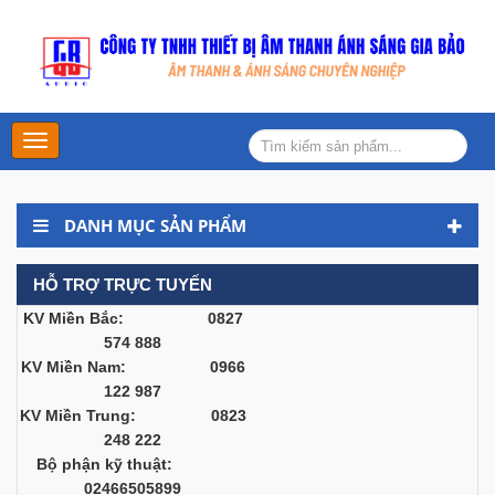
Main
Menu
DANH MỤC SẢN PHẨM
HỖ TRỢ TRỰC TUYẾN
KV Miền Bắc: 0827
574 888
KV Miền Nam: 0966
122 987
KV Miền Trung: 0823
248 222
Bộ phận kỹ thuật:
02466505899