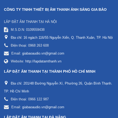
CÔNG TY TNHH THIẾT BỊ ÂM THANH ÁNH SÁNG GIA BẢO
LẮP ĐẶT ÂM THANH TẠI HÀ NỘI
M.S.D.N: 0109559438
Địa chỉ:
16 ngách 116/55 Nguyễn Xiển, Q. Thanh Xuân, TP. Hà Nội
Điện thoại:
0968 263 608
Email:
giabaoaudio.vn@gmail.com
Website:
http://lapdatamthanh.vn
LẮP ĐẶT ÂM THANH TẠI THÀNH PHỐ HỒ CHÍ MINH
Địa chỉ:
201/48 Đường Nguyễn Xí, Phường 26, Quận Bình Thạnh.
TP. Hồ Chí Minh
Điện thoại:
0966 122 987
Email:
giabaoaudio.vn@gmail.com
LẮP ĐẶT ÂM THANH TẠI ĐÀ NẴNG