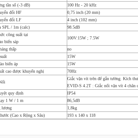
ng tần số (-3 dB)
100 Hz - 20 kHz
uyển đổi HF
0,75 inch (20 mm)
uyển đổi LF
4 inch (102 mm)
a SPL / 1m (calc)
98.5dB
ức công suất tại
100V:15W ; 7.5W
ào biến sáp
háng thấp
no
suất
15W
ào biến áp
15W
uất cao được khuyến nghị
70Hz
Giắc vặn vít trên đế gắn tường. Kích t
Nối
EVID-S 4.2T : Giắc nối vặn vít 4 chân c
uyệt quy định
IP54
ạy 1 W / 1 m
86,5dB
 lượng
1,8kg
thước (Cao x Rộng x Sâu)
193 x 140 x 118