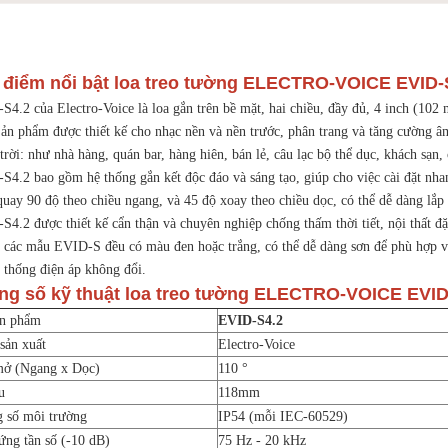
 điểm nổi bật loa treo tường ELECTRO-VOICE EVID-
S4.2 của Electro-Voice là loa gắn trên bề mặt, hai chiều, đầy đủ, 4 inch (102
 Sản phẩm được thiết kế cho nhạc nền và nền trước, phân trang và tăng cường â
trời: như nhà hàng, quán bar, hàng hiên, bán lẻ, câu lạc bộ thể dục, khách sạn, c
S4.2 bao gồm hệ thống gắn kết độc đáo và sáng tạo, giúp cho việc cài đặt nhan
uay 90 độ theo chiều ngang, và 45 độ xoay theo chiều dọc, có thể dễ dàng lắp 
S4.2 được thiết kế cẩn thận và chuyên nghiệp chống thấm thời tiết, nội thất đ
ả các mẫu EVID-S đều có màu đen hoặc trắng, có thể dễ dàng sơn để phù hợp với
ệ thống điện áp không đổi.
ng số kỹ thuật loa treo tường ELECTRO-VOICE EVID
ản phẩm
EVID-S4.2
sản xuất
Electro-Voice
ở (Ngang x Dọc)
110 °
u
118mm
 số môi trường
IP54 (mỗi IEC-60529)
ứng tần số (-10 dB)
75 Hz - 20 kHz