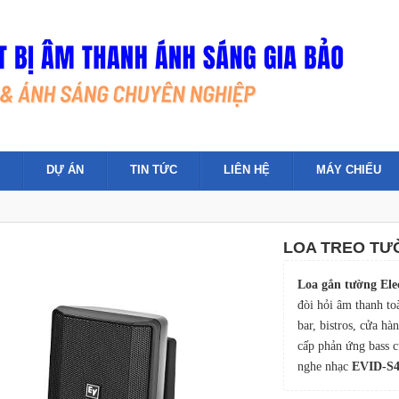
DỰ ÁN
TIN TỨC
LIÊN HỆ
MÁY CHIẾU
LOA TREO TƯỜ
Loa gắn tường Ele
đòi hỏi âm thanh to
bar, bistros, cửa h
cấp phản ứng bass c
nghe nhạc
EVID-S4