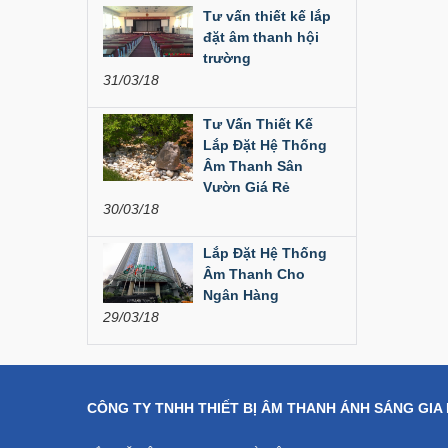
Liên hệ
Tư vấn thiết kế lắp
đặt âm thanh hội
Dàn âm thanh hội
trường
trường...
31/03/18
200,000,000 đ
Tư Vấn Thiết Kế
Lắp Đặt Hệ Thống
Bàn Mixer
Âm Thanh Sân
Allen&Heath...
Vườn Giá Rẻ
30/03/18
Liên hệ
Lắp Đặt Hệ Thống
Bàn Mixer
Allen&Heath...
Âm Thanh Cho
Ngân Hàng
Liên hệ
29/03/18
CÔNG TY TNHH THIẾT BỊ ÂM THANH ÁNH SÁNG GIA