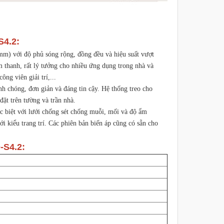
S4.2:
 mm) với độ phủ sóng rộng, đồng đều và hiệu suất vượt
m thanh, rất lý tưởng cho nhiều ứng dụng trong nhà và
ông viên giải trí,...
h chóng, đơn giản và đáng tin cậy. Hệ thống treo cho
đặt trên tường và trần nhà.
ặc biệt với lưới chống sét chống muỗi, mối và độ ẩm
 kiểu trang trí. Các phiên bản biến áp cũng có sẵn cho
-S4.2: