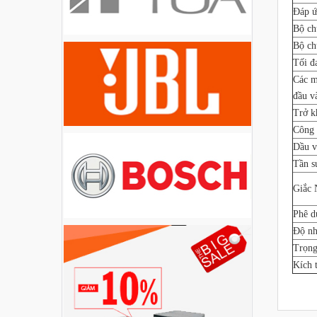
Liên hệ
Đáp ứ
Bộ ch
Bộ ch
Loa Party House PH12
Tối đ
Liên hệ
Các m
đầu v
Trở k
Loa Party House PH10
Công 
Liên hệ
Dầu v
Tần s
Loa Party House AP12
Giắc 
Liên hệ
Phê d
Độ nh
Loa Party House AP10
Trọng
Kích 
Liên hệ
Loa Party House MF15