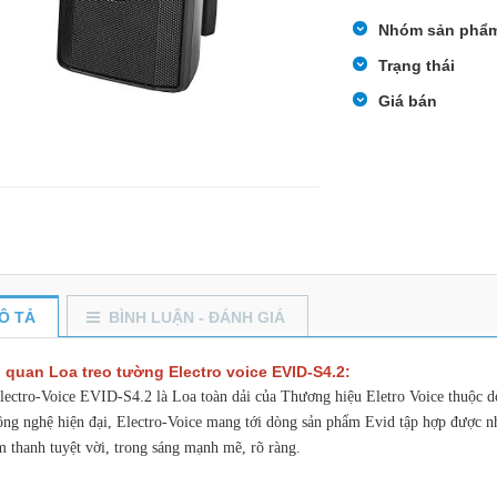
Nhóm sản phẩ
Trạng thái
Giá bán
Ô TẢ
BÌNH LUẬN - ĐÁNH GIÁ
 quan Loa treo tường Electro voice EVID-S4.2:
lectro-Voice EVID-S4.2 là Loa toàn dải của Thương hiệu Eletro Voice thuộc 
ông nghệ hiện đại, Electro-Voice mang tới dòng sản phẩm Evid tập hợp đượ
m thanh tuyệt vời, trong sáng mạnh mẽ, rõ ràng.