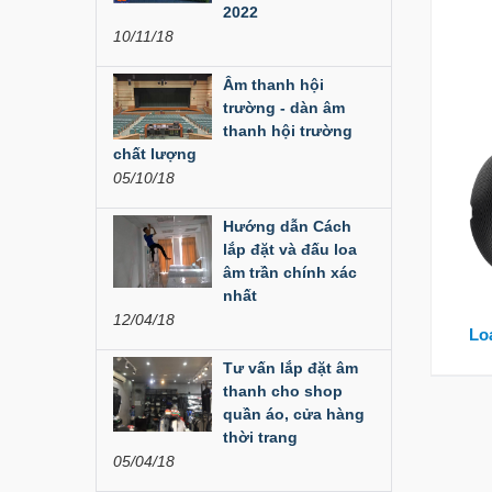
Đèn Led Moving 108
2022
Bóng
10/11/18
Liên hệ
Âm thanh hội
trường - dàn âm
Đèn Moving Beam
thanh hội trường
350W
chất lượng
05/10/18
Liên hệ
Hướng dẫn Cách
Đèn Moving Beam 230
Plus
lắp đặt và đấu loa
âm trần chính xác
Liên hệ
nhất
12/04/18
Loa
Đèn Beam 260 Plus
SVT
Tư vấn lắp đặt âm
thanh cho shop
Liên hệ
quần áo, cửa hàng
thời trang
Cục đẩy công suất
05/04/18
Aplus...