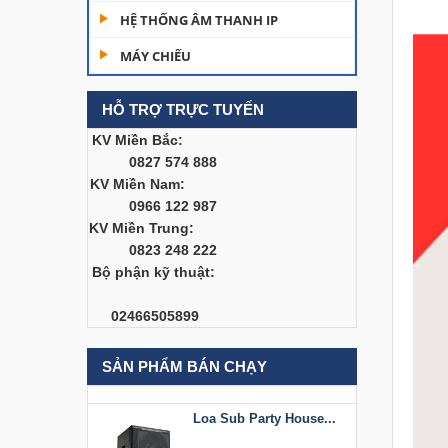
Dàn âm thanh hội
HỆ THỐNG ÂM THANH IP
trường...
MÁY CHIẾU
200,000,000 đ
HỖ TRỢ TRỰC TUYẾN
Bàn Mixer
Allen&Heath...
KV Miền Bắc:
0827 574 888
Liên hệ
KV Miền Nam:
0966 122 987
Bàn Mixer
KV Miền Trung:
Allen&Heath...
0823 248 222
Liên hệ
Bộ phận kỹ thuật:
Loa Sub Party House
02466505899
D218
Liên hệ
SẢN PHẨM BÁN CHẠY
Loa Sub Party House...
Liên hệ