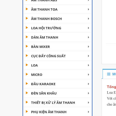
ÂM THANH ABS
ÂM THANH TOA
ÂM THANH BOSCH
LOA HỘI TRƯỜNG
DÀN ÂM THANH
Đèn Moving Beam 230
BÀN MIXER
Plus
CỤC ĐẨY CÔNG SUẤT
Liên hệ
LOA
Đèn Beam 260 Plus
SVT
M
MICRO
Liên hệ
ĐẦU KARAOKE
Tổng
Loa E
ĐÈN SÂN KHẤU
Cục đẩy công suất
Aplus...
Với c
THIẾT BỊ XỬ LÝ ÂM THANH
cho â
Liên hệ
PHỤ KIỆN ÂM THANH