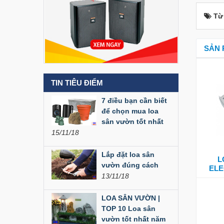
Liên hệ
Từ
Loa Party House MF12
SẢN 
Liên hệ
TIN TIÊU ĐIỂM
Loa Party House MF10
7 điều bạn cần biết
Liên hệ
để chọn mua loa
sân vườn tốt nhất
15/11/18
Loa Party House C10
Liên hệ
Lắp đặt loa sân
L
vườn đúng cách
ELE
13/11/18
Loa Party House C12
LOA SÂN VƯỜN |
Liên hệ
TOP 10 Loa sân
vườn tốt nhất năm