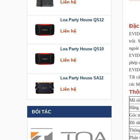
Loa Party House QS12
Đặc
Liên hệ
EVID-
trội.
Loa Party House QS10
ngoài 
EVID-
Liên hệ
phép q
EVID-
Loa Party House SA12
Tất c
các h
Liên hệ
Thô
Mã s
Loa Party House KT512
Hãng 
ĐỐI TÁC
Liên hệ
Góc m
Độ sâ
Thông
Loa Party House KT510
Phản 