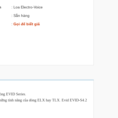
m
: Loa Electro-Voice
: Sẵn hàng
:
Gọi để biết giá
dòng EVID Series.
c những tính năng của dòng ELX hay TLX. Evid EVID-S4.2