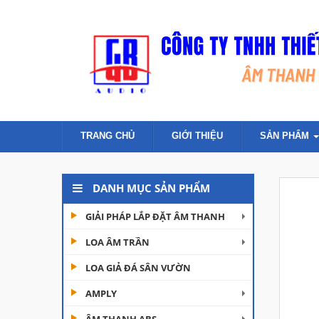
TRANG CHỦ
GIỚI THIỆU
SẢN PHẨM
DANH MỤC SẢN PHẨM
GIẢI PHÁP LẮP ĐẶT ÂM THANH
LOA ÂM TRẦN
LOA GIẢ ĐÁ SÂN VƯỜN
AMPLY