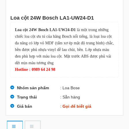
Loa cột 24W Bosch LA1-UW24-D1
Loa cột 24W Bosch LA1-UW24-D1
là một trong những
chiếc loa cột ưu tú của hãng Bosch nổi tiếng, là loại loa cột
đa năng có lớp vỏ MDF (tấm xơ ép mật độ trung bình) chắc,
bền được phủ nhựa vinyl dễ lau chùi, bền. Lớp nhựa màu
đen phù hợp với màu loa cột. Mặt trước ABS được phủ vải
dệt mịn màu tương ứng
Hotline : 0989 64 24 98
Nhóm sản phẩm
: Loa Bose
Trạng thái
: Sẵn hàng
Giá bán
:
Gọi để biết giá