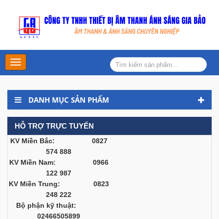
Main
Menu
DANH MỤC SẢN PHẨM
HỖ TRỢ TRỰC TUYẾN
KV Miền Bắc: 0827
574 888
KV Miền Nam: 0966
122 987
KV Miền Trung: 0823
248 222
Bộ phận kỹ thuật:
02466505899