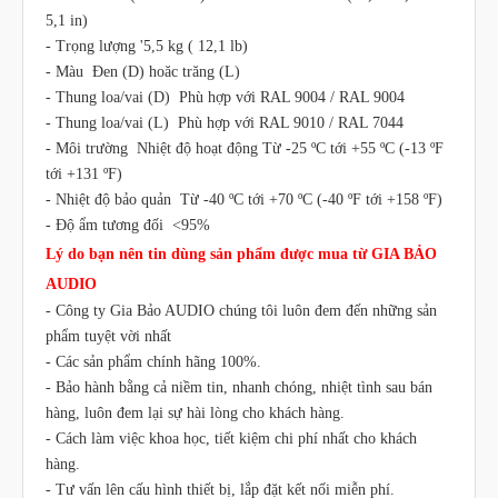
5,1 in)
- Trọng lượng '5,5 kg ( 12,1 lb)
- Màu Đen (D) hoăc trăng (L)
- Thung loa/vai (D) Phù hợp với RAL 9004 / RAL 9004
- Thung loa/vai (L) Phù hợp với RAL 9010 / RAL 7044
- Môi trường Nhiệt độ hoạt động Từ -25 ºC tới +55 ºC (-13 ºF
tới +131 ºF)
- Nhiệt độ bảo quản Từ -40 ºC tới +70 ºC (-40 ºF tới +158 ºF)
- Độ ẩm tương đối <95%
Lý do bạn nên tin dùng sản phẩm được mua từ GIA BẢO
AUDIO
- Công ty Gia Bảo AUDIO chúng tôi luôn đem đến những sản
phẩm tuyệt vời nhất
- Các sản phẩm chính hãng 100%.
- Bảo hành bằng cả niềm tin, nhanh chóng, nhiệt tình sau bán
hàng, luôn đem lại sự hài lòng cho khách hàng.
- Cách làm việc khoa học, tiết kiệm chi phí nhất cho khách
hàng.
- Tư vấn lên cấu hình thiết bị, lắp đặt kết nối miễn phí.