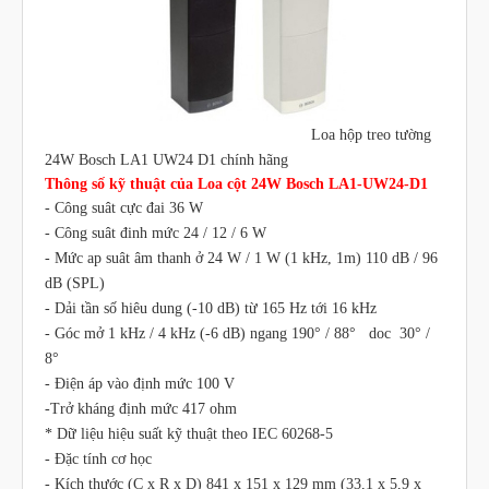
Loa hộp treo tường
24W Bosch LA1 UW24 D1 chính hãng
Thông số kỹ thuật của Loa cột 24W Bosch LA1-UW24-D1
- Công suât cực đai 36 W
- Công suât đinh mức 24 / 12 / 6 W
- Mức ap suât âm thanh ở 24 W / 1 W (1 kHz, 1m) 110 dB / 96
dB (SPL)
- Dải tần số hiêu dung (-10 dB) từ 165 Hz tới 16 kHz
- Góc mở 1 kHz / 4 kHz (-6 dB) ngang 190° / 88° doc 30° /
8°
- Điện áp vào định mức 100 V
-Trở kháng định mức 417 ohm
* Dữ liệu hiệu suất kỹ thuật theo IEC 60268-5
- Đặc tính cơ học
- Kích thước (C x R x D) 841 x 151 x 129 mm (33,1 x 5,9 x