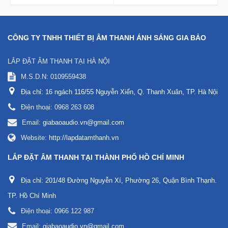
CÔNG TY TNHH THIẾT BỊ ÂM THANH ÁNH SÁNG GIA BẢO
LẮP ĐẶT ÂM THANH TẠI HÀ NỘI
M.S.D.N: 0109559438
Địa chỉ:
16 ngách 116/55 Nguyễn Xiển, Q. Thanh Xuân, TP. Hà Nội
Điện thoại:
0968 263 608
Email:
giabaoaudio.vn@gmail.com
Website:
http://lapdatamthanh.vn
LẮP ĐẶT ÂM THANH TẠI THÀNH PHỐ HỒ CHÍ MINH
Địa chỉ:
201/48 Đường Nguyễn Xí, Phường 26, Quận Bình Thạnh.
TP. Hồ Chí Minh
Điện thoại:
0966 122 987
Email:
giabaoaudio.vn@gmail.com