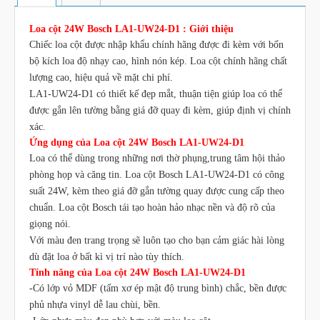
Loa cột 24W Bosch LA1-UW24-D1 : Giới thiệu
Chiếc loa cột được nhập khẩu chính hãng được đi kèm với bốn
bộ kích loa độ nhạy cao, hình nón kép. Loa cột chính hãng chất
lượng cao, hiệu quả về mặt chi phí.
LA1-UW24-D1 có thiết kế đẹp mắt, thuận tiện giúp loa có thể
được gắn lên tường bằng giá đỡ quay đi kèm, giúp định vị chính
xác.
Ứng dụng của Loa cột 24W Bosch LA1-UW24-D1
Loa có thể dùng trong những nơi thờ phụng,trung tâm hội thảo
phòng họp và căng tin. Loa cột Bosch LA1-UW24-D1 có công
suất 24W, kèm theo giá đỡ gắn tường quay được cung cấp theo
chuẩn. Loa cột Bosch tái tạo hoàn hảo nhạc nền và độ rõ của
giọng nói.
Với màu đen trang trọng sẽ luôn tạo cho bạn cảm giác hài lòng
dù đặt loa ở bất kì vị trí nào tùy thích.
Tính năng của Loa cột 24W Bosch LA1-UW24-D1
-Có lớp vỏ MDF (tấm xơ ép mật độ trung bình) chắc, bền được
phủ nhựa vinyl dễ lau chùi, bền.