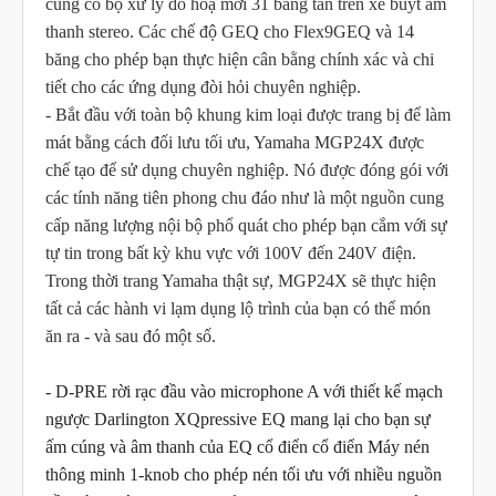
cũng có bộ xử lý đồ hoạ mới 31 băng tần trên xe buýt âm
thanh stereo. Các chế độ GEQ cho Flex9GEQ và 14
băng cho phép bạn thực hiện cân bằng chính xác và chi
tiết cho các ứng dụng đòi hỏi chuyên nghiệp.
- Bắt đầu với toàn bộ khung kim loại được trang bị để làm
mát bằng cách đối lưu tối ưu, Yamaha MGP24X được
chế tạo để sử dụng chuyên nghiệp. Nó được đóng gói với
các tính năng tiên phong chu đáo như là một nguồn cung
cấp năng lượng nội bộ phổ quát cho phép bạn cắm với sự
tự tin trong bất kỳ khu vực với 100V đến 240V điện.
Trong thời trang Yamaha thật sự, MGP24X sẽ thực hiện
tất cả các hành vi lạm dụng lộ trình của bạn có thể món
ăn ra - và sau đó một số.
- D-PRE rời rạc đầu vào microphone A với thiết kế mạch 
ngược Darlington XQpressive EQ mang lại cho bạn sự 
ấm cúng và âm thanh của EQ cổ điển cổ điển Máy nén 
thông minh 1-knob cho phép nén tối ưu với nhiều nguồn 