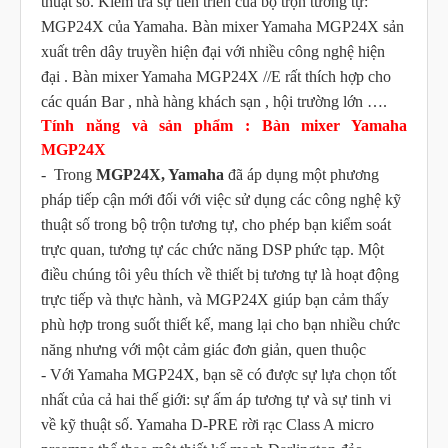
thuật số. Kiểm tra sự tiến triển của bộ trộn tương tự:
MGP24X của Yamaha. Bàn mixer Yamaha MGP24X sản
xuất trên dây truyền hiện đại với nhiều công nghệ hiện
đại . Bàn mixer Yamaha MGP24X //E rất thích hợp cho
các quán Bar , nhà hàng khách sạn , hội trường lớn ….
Tính năng và sản phẩm : Bàn mixer Yamaha
MGP24X
- Trong
MGP24X, Yamaha
đã áp dụng một phương
pháp tiếp cận mới đối với việc sử dụng các công nghệ kỹ
thuật số trong bộ trộn tương tự, cho phép bạn kiểm soát
trực quan, tương tự các chức năng DSP phức tạp. Một
điều chúng tôi yêu thích về thiết bị tương tự là hoạt động
trực tiếp và thực hành, và MGP24X giúp bạn cảm thấy
phù hợp trong suốt thiết kế, mang lại cho bạn nhiều chức
năng nhưng với một cảm giác đơn giản, quen thuộc
- Với Yamaha MGP24X, bạn sẽ có được sự lựa chọn tốt
nhất của cả hai thế giới: sự ấm áp tương tự và sự tinh vi
về kỹ thuật số. Yamaha D-PRE rời rạc Class A micro