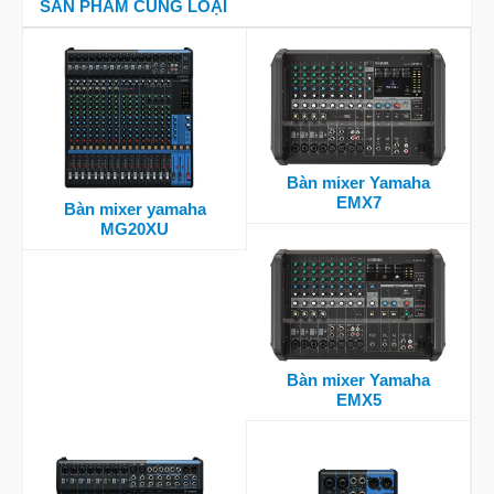
SẢN PHẨM CÙNG LOẠI
Bàn mixer Yamaha
EMX7
Bàn mixer yamaha
MG20XU
Bàn mixer Yamaha
EMX5