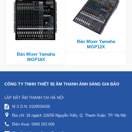
Bàn Mixer Yamaha
MGP12X
Bàn Mixer Yamaha
MGP16X
CÔNG TY TNHH THIẾT BỊ ÂM THANH ÁNH SÁNG GIA BẢO
LẮP ĐẶT ÂM THANH TẠI HÀ NỘI
M.S.D.N: 0109559438
Địa chỉ:
16 ngách 116/55 Nguyễn Xiển, Q. Thanh Xuân, TP. Hà Nội
Điện thoại:
0968 263 608