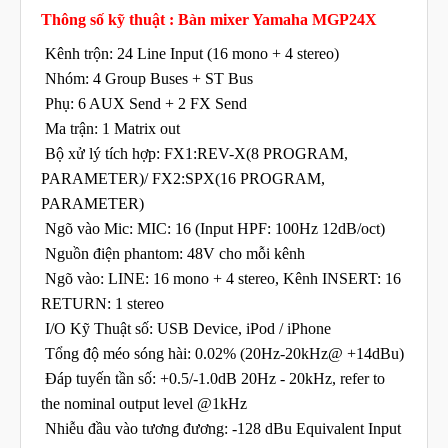
Thông số kỹ thuật : Bàn mixer Yamaha MGP24X
Kênh trộn: 24 Line Input (16 mono + 4 stereo)
Nhóm: 4 Group Buses + ST Bus
Phụ: 6 AUX Send + 2 FX Send
Ma trận: 1 Matrix out
Bộ xử lý tích hợp: FX1:REV-X(8 PROGRAM,
PARAMETER)/ FX2:SPX(16 PROGRAM,
PARAMETER)
Ngõ vào Mic: MIC: 16 (Input HPF: 100Hz 12dB/oct)
Nguồn điện phantom: 48V cho mỗi kênh
Ngõ vào: LINE: 16 mono + 4 stereo, Kênh INSERT: 16
RETURN: 1 stereo
I/O Kỹ Thuật số: USB Device, iPod / iPhone
Tổng độ méo sóng hài: 0.02% (20Hz-20kHz@ +14dBu)
Đáp tuyến tần số: +0.5/-1.0dB 20Hz - 20kHz, refer to
the nominal output level @1kHz
Nhiễu đầu vào tương đương: -128 dBu Equivalent Input