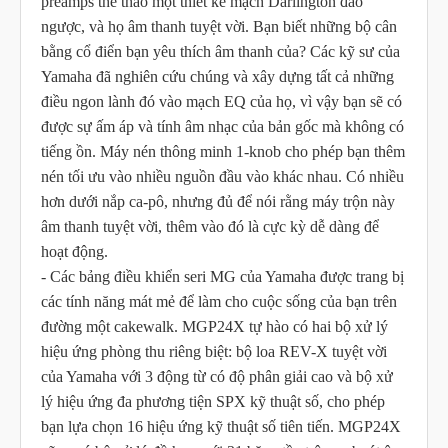
preamps thể thao một thiết kế mạch Darlington đảo
ngược, và họ âm thanh tuyệt vời. Bạn biết những bộ cân
bằng cổ điển bạn yêu thích âm thanh của? Các kỹ sư của
Yamaha đã nghiên cứu chúng và xây dựng tất cả những
điều ngon lành đó vào mạch EQ của họ, vì vậy bạn sẽ có
được sự ấm áp và tính âm nhạc của bản gốc mà không có
tiếng ồn. Máy nén thông minh 1-knob cho phép bạn thêm
nén tối ưu vào nhiều nguồn đầu vào khác nhau. Có nhiều
hơn dưới nắp ca-pô, nhưng đủ để nói rằng máy trộn này
âm thanh tuyệt vời, thêm vào đó là cực kỳ dễ dàng để
hoạt động.
- Các bảng điều khiển seri MG của Yamaha được trang bị
các tính năng mát mẻ để làm cho cuộc sống của bạn trên
đường một cakewalk. MGP24X tự hào có hai bộ xử lý
hiệu ứng phòng thu riêng biệt: bộ loa REV-X tuyệt vời
của Yamaha với 3 động từ có độ phân giải cao và bộ xử
lý hiệu ứng đa phương tiện SPX kỹ thuật số, cho phép
bạn lựa chọn 16 hiệu ứng kỹ thuật số tiên tiến. MGP24X