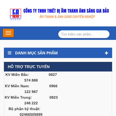
Main
Menu
DANH MỤC SẢN PHẨM
HỖ TRỢ TRỰC TUYẾN
KV Miền Bắc: 0827
574 888
KV Miền Nam: 0966
122 987
KV Miền Trung: 0823
248 222
Bộ phận kỹ thuật:
02466505899