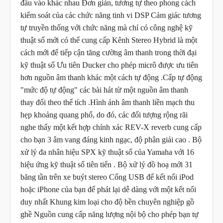
đầu vào khác nhau Đơn giản, tương tự theo phong cách 
kiểm soát của các chức năng tinh vi DSP Cảm giác tương 
tự truyền thống với chức năng mà chỉ có công nghệ kỹ 
thuật số mới có thể cung cấp Kênh Stereo Hybrid là một 
cách mới để tiếp cận tăng cường âm thanh trong thời đại 
kỹ thuật số Ưu tiên Ducker cho phép micrô được ưu tiên 
hơn nguồn âm thanh khác một cách tự động .Cấp tự động 
"mức độ tự động" các bài hát từ một nguồn âm thanh 
thay đổi theo thể tích .Hình ảnh âm thanh liền mạch thu 
hẹp khoảng quang phổ, do đó, các đối tượng rộng rãi 
nghe thấy một kết hợp chính xác REV-X reverb cung cấp 
cho bạn 3 âm vang đáng kinh ngạc, độ phân giải cao . Bộ 
xử lý đa nhân hiệu SPX kỹ thuật số của Yamaha với 16 
hiệu ứng kỹ thuật số tiên tiến . Bộ xử lý đồ hoạ mới 31 
băng tần trên xe buýt stereo Cổng USB để kết nối iPod 
hoặc iPhone của bạn để phát lại dễ dàng với một kết nối 
duy nhất Khung kim loại cho độ bền chuyên nghiệp gồ 
ghề Nguồn cung cấp năng lượng nội bộ cho phép bạn tự 