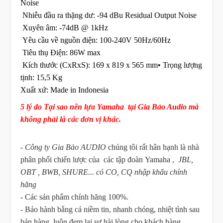
Noise
Nhiễu đầu ra thặng dư: -94 dBu Residual Output Noise
Xuyên âm: -74dB @ 1kHz
Yêu cầu về nguồn điện: 100-240V 50Hz/60Hz
Tiêu thụ Điện: 86W max
Kích thước (CxRxS): 169 x 819 x 565 mm• Trọng lượng
tịnh: 15,5 Kg
Xuất xứ: Made in Indonesia
5 lý do Tại sao nên lựa Yamaha
tại Gia Bảo Audio mà
không phải là các đơn vị khác.
-
Công ty Gia Bảo AUDIO
chúng tôi rất hân hạnh là nhà
phân phối chiến lược của các tập đoàn Yamaha ,
JBL,
OBT , BWB, SHURE... có CO, CQ nhập khẩu chính
hãng
- Các sản phẩm chính hãng 100%.
- Bảo hành bằng cả niềm tin, nhanh chóng, nhiệt tình sau
bán hàng, luôn đem lại sự hài lòng cho khách hàng.