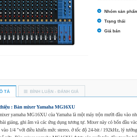
Nhóm sản phẩ
Trạng thái
Giá bán
Ô TẢ
BÌNH LUẬN - ĐÁNH GIÁ
 thiệu : Bàn mixer Yamaha MG16XU
ixer yamaha MG16XU của Yamaha là một máy trộn mười đầu vào nhỏ gọ
 bài giảng, ghi âm và các ứng dụng tương tự. Mixer này có bốn đầu v
 vào 1/4 "với điều khiển mức stereo. ở tốc độ 24-bit / 192kHz, lý tưởng 