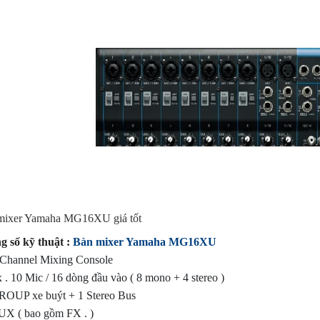
mixer Yamaha MG16XU giá tốt
g số kỹ thuật :
Bàn mixer Yamaha MG16XU
-Channel Mixing Console
 . 10 Mic / 16 dòng đầu vào ( 8 mono + 4 stereo )
GROUP xe buýt + 1 Stereo Bus
UX ( bao gồm FX . )