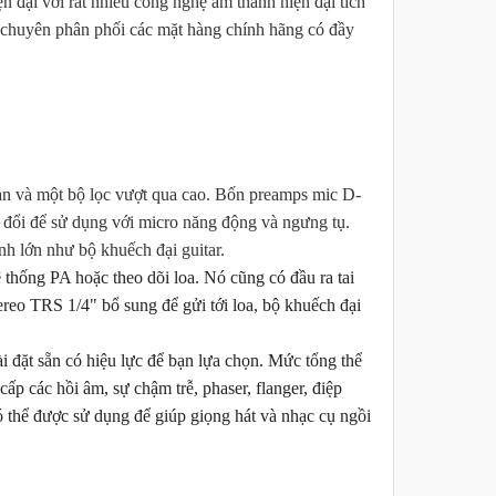
đại với rất nhiều công nghệ âm thanh hiện đại tích
o chuyên phân phối các mặt hàng chính hãng có đầy
pan và một bộ lọc vượt qua cao. Bốn preamps mic D-
ổi để sử dụng với micro năng động và ngưng tụ.
 lớn như bộ khuếch đại guitar.
thống PA hoặc theo dõi loa. Nó cũng có đầu ra tai
reo TRS 1/4" bổ sung để gửi tới loa, bộ khuếch đại
 đặt sẵn có hiệu lực để bạn lựa chọn. Mức tổng thể
p các hồi âm, sự chậm trễ, phaser, flanger, điệp
 thể được sử dụng để giúp giọng hát và nhạc cụ ngồi