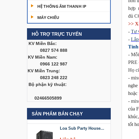
hơn t
Dàn âm thanh hội
HỆ THỐNG ÂM THANH IP
hợp r
trường...
đủ C
MÁY CHIẾU
200,000,000 đ
>> X
-
Tư 
HỖ TRỢ TRỰC TUYẾN
Bàn Mixer
-
Lắp 
Allen&Heath...
KV Miền Bắc:
Tính
0827 574 888
Liên hệ
- Mỗi
KV Miền Nam:
PRE c
0966 122 987
Bàn Mixer
Họ cũ
KV Miền Trung:
Allen&Heath...
- mi
0823 248 222
Liên hệ
Bộ phận kỹ thuật:
nghe 
hoặc 
Loa Sub Party House
02466505899
- mi
D218
của F
Liên hệ
SẢN PHẨM BÁN CHẠY
khúc,
tốt h
Loa Sub Party House...
Liên hệ