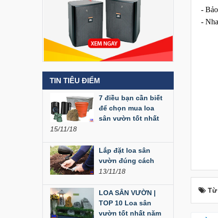
- Bảo
Liên hệ
- Nha
Loa Party House MF12
Liên hệ
TIN TIÊU ĐIỂM
Loa Party House MF10
7 điều bạn cần biết
Liên hệ
để chọn mua loa
sân vườn tốt nhất
15/11/18
Loa Party House C10
Liên hệ
Lắp đặt loa sân
vườn đúng cách
13/11/18
Loa Party House C12
Từ
LOA SÂN VƯỜN |
Liên hệ
TOP 10 Loa sân
vườn tốt nhất năm