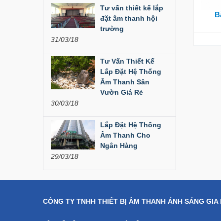
Liên hệ
Tư vấn thiết kế lắp
B
đặt âm thanh hội
Dàn âm thanh hội
trường
trường...
31/03/18
200,000,000 đ
Tư Vấn Thiết Kế
Lắp Đặt Hệ Thống
Bàn Mixer
Âm Thanh Sân
Allen&Heath...
Vườn Giá Rẻ
30/03/18
Liên hệ
Lắp Đặt Hệ Thống
Bàn Mixer
Allen&Heath...
Âm Thanh Cho
Ngân Hàng
Liên hệ
29/03/18
CÔNG TY TNHH THIẾT BỊ ÂM THANH ÁNH SÁNG GIA