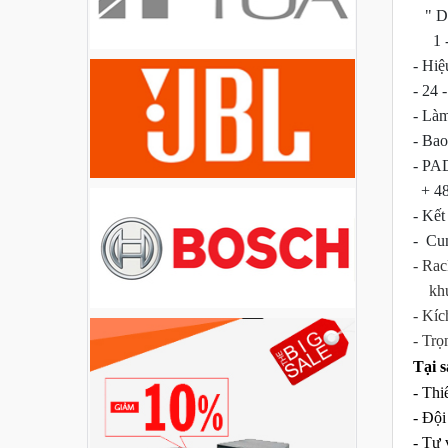
Liên hệ
" D -
1 - 
- Hiệ
Loa Party House PH12
- 24 
Liên hệ
- Làm
- Ba
Loa Party House PH10
- PA
+ 48
Liên hệ
- Kết
-
Cung
Loa Party House AP12
- Ra
khun
Liên hệ
- Kíc
- Trọ
Loa Party House AP10
Tại 
Liên hệ
- Thi
- Đội
Loa Party House MF15
- Tư 