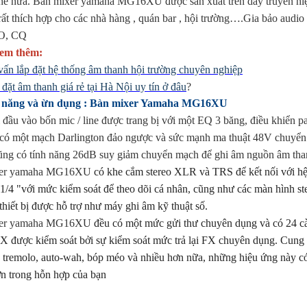
hế nữa. Bàn mixer yamaha MG16XU được sản xuất trên dây truyền hiện 
ất thích hợp cho các nhà hàng , quán bar , hội trường….Gia bảo audi
O, CQ
em thêm:
vấn lắp đặt hệ thống âm thanh hội trường chuyên nghiệp
đặt âm thanh giá rẻ tại Hà Nội uy tín ở đâu
?
 năng và ừn dụng : Bàn mixer Yamaha MG16XU
 đầu vào bốn mic / line được trang bị với một EQ 3 băng, điều khiển 
ó một mạch Darlington đảo ngược và sức mạnh ma thuật 48V chuyển đ
ng có tính năng 26dB suy giảm chuyển mạch để ghi âm nguồn âm thanh
xer yamaha MG16XU
có khe cắm stereo XLR và TRS để kết nối với hệ 
1/4 "với mức kiểm soát để theo dõi cá nhân, cũng như các màn hình ste
thiết bị được hỗ trợ như máy ghi âm kỹ thuật số.
xer yamaha MG16XU
đều có một mức gửi thư chuyên dụng và có 24 cài
X được kiểm soát bởi sự kiểm soát mức trả lại FX chuyên dụng. Cung cấ
 tremolo, auto-wah, bóp méo và nhiều hơn nữa, những hiệu ứng này có
ơn trong hỗn hợp của bạn