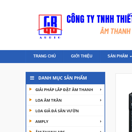
TRANG CHỦ
GIỚI THIỆU
SẢN PHẨM
DANH MỤC SẢN PHẨM
GIẢI PHÁP LẮP ĐẶT ÂM THANH
LOA ÂM TRẦN
LOA GIẢ ĐÁ SÂN VƯỜN
AMPLY