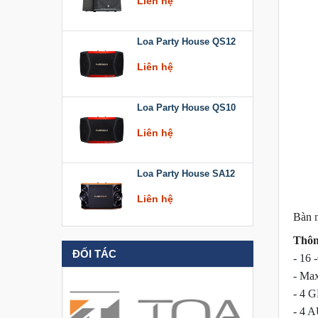
Loa Party House QS12
Liên hệ
Loa Party House QS10
Liên hệ
Loa Party House SA12
Liên hệ
Bàn
Loa Party House KT512
Thôn
ĐỐI TÁC
- 16 
Liên hệ
- Max
- 4 
Loa Party House KT510
- 4 A