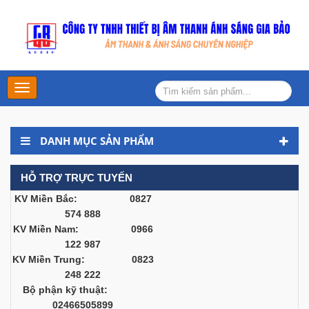
Main
Menu
DANH MỤC SẢN PHẨM
HỖ TRỢ TRỰC TUYẾN
KV Miền Bắc: 0827
574 888
KV Miền Nam: 0966
122 987
KV Miền Trung: 0823
248 222
Bộ phận kỹ thuật:
02466505899