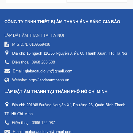
CÔNG TY TNHH THIẾT BỊ ÂM THANH ÁNH SÁNG GIA BẢO
LẮP ĐẶT ÂM THANH TẠI HÀ NỘI
M.S.D.N: 0109559438
Địa chỉ:
16 ngách 116/55 Nguyễn Xiển, Q. Thanh Xuân, TP. Hà Nội
Điện thoại:
0968 263 608
Email:
giabaoaudio.vn@gmail.com
Website:
http://lapdatamthanh.vn
LẮP ĐẶT ÂM THANH TẠI THÀNH PHỐ HỒ CHÍ MINH
Địa chỉ:
201/48 Đường Nguyễn Xí, Phường 26, Quận Bình Thạnh.
TP. Hồ Chí Minh
Điện thoại:
0966 122 987
Email:
giabaoaudio.vn@gmail.com