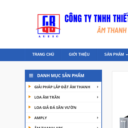
TRANG CHỦ
GIỚI THIỆU
SẢN PHẨM
DANH MỤC SẢN PHẨM
GIẢI PHÁP LẮP ĐẶT ÂM THANH
LOA ÂM TRẦN
LOA GIẢ ĐÁ SÂN VƯỜN
AMPLY