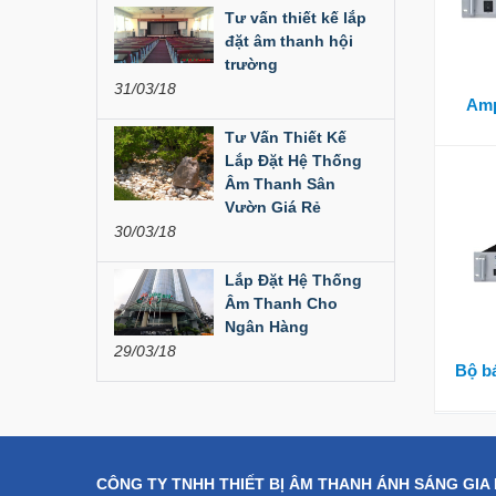
Liên hệ
Tư vấn thiết kế lắp
đặt âm thanh hội
Dàn âm thanh hội
trường
trường...
31/03/18
Amp
200,000,000 đ
Tư Vấn Thiết Kế
Lắp Đặt Hệ Thống
Bàn Mixer
Âm Thanh Sân
Allen&Heath...
Vườn Giá Rẻ
30/03/18
Liên hệ
Lắp Đặt Hệ Thống
Bàn Mixer
Allen&Heath...
Âm Thanh Cho
Ngân Hàng
Liên hệ
29/03/18
Bộ b
CÔNG TY TNHH THIẾT BỊ ÂM THANH ÁNH SÁNG GIA