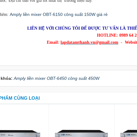
uốc. Địa chỉ bán với giá tốt nhất thị trường hiện nay.
Amply liền mixer OBT-6150 công suất 150W giá rẻ
thêm:
LIÊN HỆ VỚI CHÚNG TÔI ĐỂ ĐƯỢC TƯ VẤN LÀ THIẾ
HOTLINE: 0989 64 2
Email:
lapdatamthanh.vn@gmail.com
- Websi
 khóa:
Amply liền mixer OBT-6450 công suất 450W
PHẨM CÙNG LOẠI