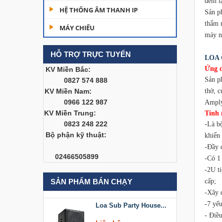
đem lạ
Dàn âm thanh hội
HỆ THỐNG ÂM THANH IP
Sản p
trường...
thẩm m
MÁY CHIẾU
200,000,000 đ
máy n
HỖ TRỢ TRỰC TUYẾN
Bàn Mixer
LOA 
Allen&Heath...
Ứng d
KV Miền Bắc:
Sản p
0827 574 888
Liên hệ
thờ, 
KV Miền Nam:
0966 122 987
Amply
Bàn Mixer
KV Miền Trung:
Allen&Heath...
Tính 
0823 248 222
-Là bô
Liên hệ
Bộ phận kỹ thuật:
khiển
-Đầy 
Loa Sub Party House
02466505899
-Có 1
D218
-2U t
Liên hệ
cấp;
SẢN PHẨM BÁN CHẠY
-Xây 
Loa Sub Party House...
-7 yếu
- Điều
Liên hệ