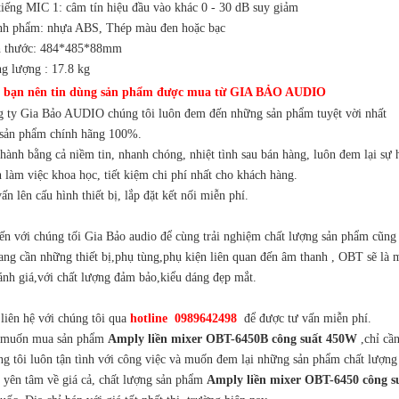
 tiếng MIC 1: câm tín hiệu đầu vào khác 0 - 30 dB suy giảm
nh phẩm: nhựa ABS, Thép màu đen hoặc bạc
h thước: 484*485*88mm
ng lượng : 17.8 kg
o bạn nên tin dùng sản phẩm được mua từ GIA BẢO AUDIO
g ty Gia Bảo AUDIO chúng tôi luôn đem đến những sản phẩm tuyệt vời nhất
 sản phẩm chính hãng 100%.
hành bằng cả niềm tin, nhanh chóng, nhiệt tình sau bán hàng, luôn đem lại sự 
 làm việc khoa học, tiết kiệm chi phí nhất cho khách hàng.
ấn lên cấu hình thiết bị, lắp đặt kết nối miễn phí.
ến với chúng tối Gia Bảo audio để cùng trải nghiệm chất lượng sản phẩm cũng 
ang cần những thiết bị,phụ tùng,phụ kiện liên quan đến âm thanh , OBT sẽ là
đánh giá,với chất lượng đảm bảo,kiểu dáng đẹp mắt.
liên hệ với chúng tôi qua
hotline 0989642498
để được tư vấn miễn phí.
 muốn mua sản phẩm
Amply liền mixer OBT-6450B công suất 450W
,chỉ cần
ng tôi luôn tận tình với công việc và muốn đem lại những sản phẩm chất lượng
ẽ yên tâm về giá cả, chất lượng sản phẩm
Amply liền mixer OBT-6450 công 