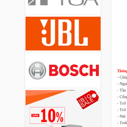
Liên hệ
Loa Party House PH12
Liên hệ
Loa Party House PH10
Liên hệ
Am
Thông
Loa Party House AP12
- Côn
Liên hệ
- Ngu
- Tần 
- Cổn
Loa Party House AP10
- Trở
Liên hệ
- Trở
- Nút 
- Treb
Loa Party House MF15