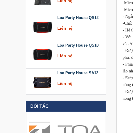
-Micr
-Micro
Loa Party House QS12
- Ngắn
-Chất 
Liên hệ
- Hệ t
- Với
Loa Party House QS10
vào A
- Đượ
Liên hệ
phú, 
- Phí
Loa Party House SA12
lập n
- Đượ
Liên hệ
nóng t
- Đượ
nóng t
Loa Party House KT512
ĐỐI TÁC
Liên hệ
Loa Party House KT510