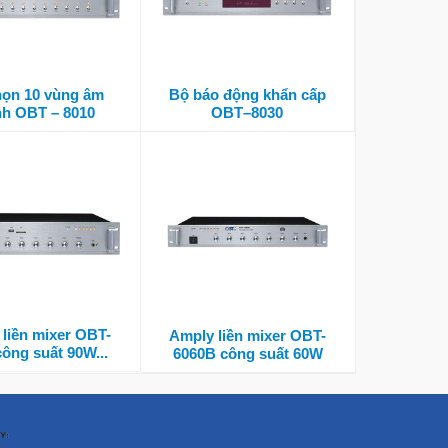
họn 10 vùng âm
Bộ báo động khẩn cấp
nh OBT – 8010
OBT–8030
liền mixer OBT-
Amply liền mixer OBT-
công suất 90W...
6060B công suất 60W