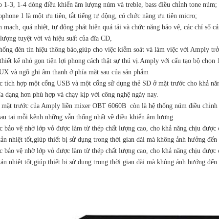
o 1-3, 1-4 dòng điều khiển âm lượng núm và treble, bass điều chỉnh tone núm;
phone 1 là một ưu tiên, tắt tiếng tự động, có chức năng ưu tiên micro;
 mạch, quá nhiệt, tự động phát hiện quá tải và chức năng bảo vệ, các chỉ số c
lượng tuyệt vời và hiệu suất của đĩa CD,
hống đèn tín hiệu thông báo,giúp cho việc kiểm soát và làm việc với Amply tr
 thiết kế nhỏ gọn tiện lợi phong cách thật sự thú vị.Amply với cấu tạo bộ chọ
UX và ngõ ghi âm thanh ở phía mặt sau của sản phẩm
c tích hợp một cổng USB và một cổng sử dụng thẻ SD ở mặt trước cho khả năn
đa dạng hơn phù hợp và chạy kịp với công nghệ ngày nay.
a mặt trước của Amply liền mixer OBT 6060B còn là hệ thống núm điều chỉnh 
hau tại mỗi kênh những vẫn thống nhất về điều khiển âm lượng.
c bảo vệ nhờ lớp vỏ được làm từ thép chất lượng cao, cho khả năng chịu được 
ản nhiệt tốt,giúp thiết bị sử dụng trong thời gian dài mà không ảnh hưởng đến
c bảo vệ nhờ lớp vỏ được làm từ thép chất lượng cao, cho khả năng chịu được 
ản nhiệt tốt,giúp thiết bị sử dụng trong thời gian dài mà không ảnh hưởng đến