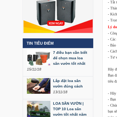
- Tắt
Liên hệ
- Thà
- Kíc
- Trọ
Loa Party House MF12
Lý d
Liên hệ
- Côn
- Các
TIN TIÊU ĐIỂM
- Bảo 
Loa Party House MF10
- Cách
7 điều bạn cần biết
Liên hệ
- Tư v
để chọn mua loa
sân vườn tốt nhất
15/11/18
Hãy đ
Loa Party House C10
Bạn đ
Liên hệ
Lắp đặt loa sân
tiêu 
vườn đúng cách
13/11/18
- Hãy 
Loa Party House C12
- Bạn
LOA SÂN VƯỜN |
Liên hệ
- Chú
TOP 10 Loa sân
bạn s
vườn tốt nhất năm