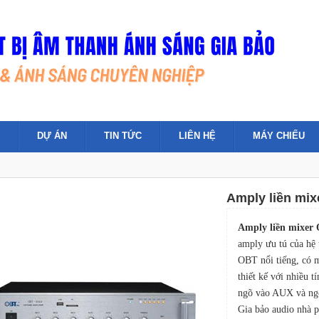
DỰ ÁN
TIN TỨC
LIÊN HỆ
MÁY CHIẾU
Amply liền mi
Amply liền mixer
amply ưu tú của hệ
OBT nổi tiếng, có 
thiết kế với nhiều 
ngõ vào AUX và ngõ
Gia bảo audio nhà 