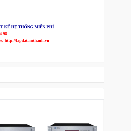
T KẾ HỆ THỐNG MIỄN PHÍ
4 98
te:
http://lapdatamthanh.vn