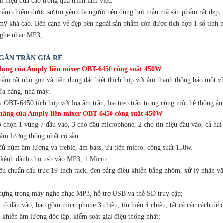
i hiệu quả cao trong quá trình làm việc.
hẩm chiếm được sự tin yêu của người tiêu dùng bởi mẫu mã sản phẩm rất đẹp, 
ỹ khá cao. Bên cạnh vẻ đẹp bên ngoài sản phẩm còn được tích hợp 1 số tính nă
ghe nhạc MP3,...
GẮN TRẦN GIÁ RẺ
ụng của Amply liền mixer OBT-6450 công suất 450W
hẩm rất nhỏ gọn và tiện dụng đặc biệt thích hợp với âm thanh thông báo một 
cửa hàng, nhà máy.
 OBT-6450 tích hợp với loa âm trần, loa treo trần trong cùng một hệ thống â
năng của Amply liền mixer OBT-6450 công suất 450W
̣ chọn 1 vùng 7 đầu vào, 3 cho đầu microphone, 2 cho tín hiệu đầu vào, cả ha
 âm lượng thống nhất có sẵn.
đủ núm âm lượng và treble, âm bass, ưu tiên micro, công suất 150w.
 kênh dành cho usb vào MP3, 1 Micro.
iêu chuẩn cấu trúc 19-inch rack, đen bảng điều khiển bằng nhôm, xử lý nhân v
dựng trong máy nghe nhạc MP3, hỗ trợ USB và thẻ SD truy cập;
 tố đầu vào, bao gồm microphone 3 chiều, tín hiệu 4 chiều, tất cả các cách để 
 khiển âm lượng độc lập, kiểm soát giai điệu thống nhất;