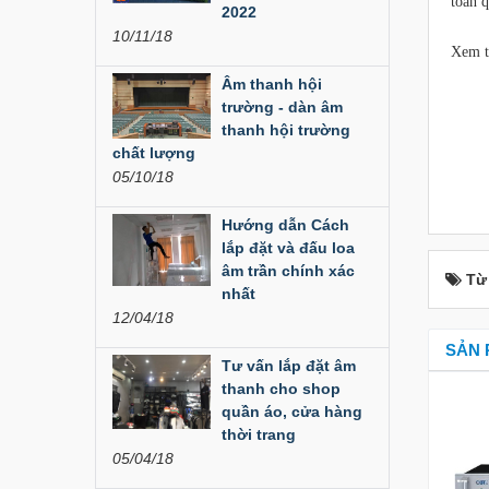
toàn q
Đèn Led Moving 108
2022
Bóng
10/11/18
Xem 
Liên hệ
Âm thanh hội
trường - dàn âm
Đèn Moving Beam
thanh hội trường
350W
chất lượng
05/10/18
Liên hệ
Hướng dẫn Cách
Đèn Moving Beam 230
Plus
lắp đặt và đấu loa
âm trần chính xác
Từ
Liên hệ
nhất
12/04/18
Đèn Beam 260 Plus
SẢN 
SVT
Tư vấn lắp đặt âm
thanh cho shop
Liên hệ
quần áo, cửa hàng
thời trang
Cục đẩy công suất
05/04/18
Aplus...