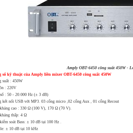
ply OBT-6450 công suất 450W - Loa thô
 số kỹ thuật của Amply liền mixer OBT-6450 công suất 450W
g suất : 450W
ồn : 220V
số : 50 - 20.000 Hz (± 3 dB)
g kết nối USB với MP3. 03 cổng micro ,02 cổng Aux , 01 cổng Recout
 kháng cao : 330 Ω (100 V), 170 Ω (70 V).
 kháng thấp: 4 Ω
kiểm soát Bass: ± 10 dB tại 100 Hz .
le: ± 10 dB tại 10 kHz