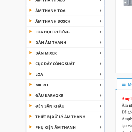
ÂM THANH ABS
ÂM THANH TOA
ÂM THANH BOSCH
LOA HỘI TRƯỜNG
DÀN ÂM THANH
Đèn Moving Beam 230
BÀN MIXER
Plus
CỤC ĐẨY CÔNG SUẤT
Liên hệ
LOA
Đèn Beam 260 Plus
SVT
M
MICRO
Liên hệ
ĐẦU KARAOKE
Amply
Âm nhạ
ĐÈN SÂN KHẤU
Cục đẩy công suất
Aplus...
Để gó
THIẾT BỊ XỬ LÝ ÂM THANH
Amply
Liên hệ
tạo v
PHỤ KIỆN ÂM THANH