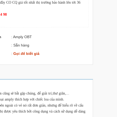
đầy CO CQ giá tốt nhất thị trường bảo hành lên tới 36
24 98
m
: Amply OBT
: Sẵn hàng
:
Gọi để biết giá
cũng sẽ bắt gặp chúng, để giải trí,thư giãn,...
ại amply thích hợp với chiếc loa của mình.
ên ngoài có vẻ nó rất đơn giản, nhưng để hiểu rõ về cấu
 bị được yêu thích bởi công dụng và cách sử dụng dễ dàng