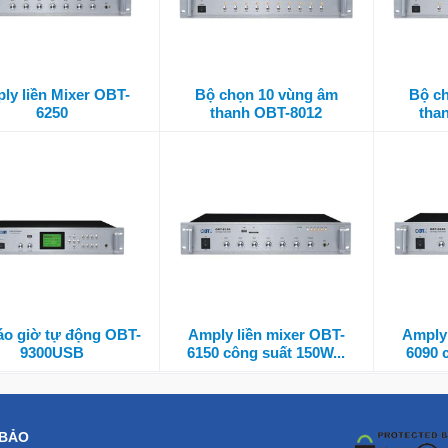
ly liền Mixer OBT-
Bộ chọn 10 vùng âm
Bộ c
6250
thanh OBT-8012
tha
áo giờ tự động OBT-
Amply liền mixer OBT-
Amply 
9300USB
6150 công suất 150W...
6090 
 BẢO