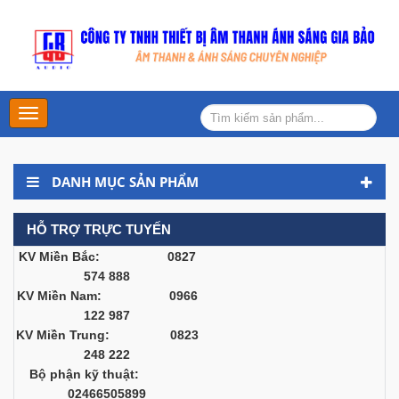
Main
Menu
DANH MỤC SẢN PHẨM
HỖ TRỢ TRỰC TUYẾN
KV Miền Bắc: 0827
574 888
KV Miền Nam: 0966
122 987
KV Miền Trung: 0823
248 222
Bộ phận kỹ thuật:
02466505899