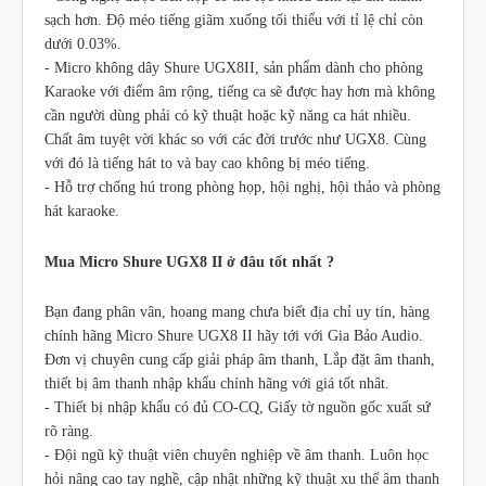
sạch hơn. Độ méo tiếng giãm xuống tối thiểu với tỉ lệ chỉ còn
dưới 0.03%.
- Micro không dây Shure UGX8II, sản phẩm dành cho phòng
Karaoke với điểm âm rộng, tiếng ca sẽ được hay hơn mà không
cần người dùng phải có kỹ thuật hoặc kỹ năng ca hát nhiều.
Chất âm tuyệt vời khác so với các đời trước như UGX8. Cùng
với đó là tiếng hát to và bay cao không bị méo tiếng.
- Hỗ trợ chống hú trong phòng họp, hội nghị, hội thảo và phòng
hát karaoke.
Mua Micro Shure UGX8 II ở đâu tốt nhất ?
Bạn đang phân vân, hoang mang chưa biết địa chỉ uy tín, hàng
chính hãng Micro Shure UGX8 II hãy tới với Gia Bảo Audio.
Đơn vị chuyên cung cấp giải pháp âm thanh, Lắp đặt âm thanh,
thiết bị âm thanh nhập khẩu chính hãng với giá tốt nhât.
- Thiết bị nhập khẩu có đủ CO-CQ, Giấy tờ nguồn gốc xuất sứ
rõ ràng.
- Đội ngũ kỹ thuật viên chuyên nghiệp về âm thanh. Luôn học
hỏi nâng cao tay nghề, cập nhật những kỹ thuật xu thế âm thanh