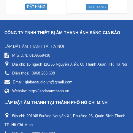
ĐẶT HÀNG
ĐẶT HÀNG
CÔNG TY TNHH THIẾT BỊ ÂM THANH ÁNH SÁNG GIA BẢO
LẮP ĐẶT ÂM THANH TẠI HÀ NỘI
M.S.D.N: 0109559438
Địa chỉ:
16 ngách 116/55 Nguyễn Xiển, Q. Thanh Xuân, TP. Hà Nội
Điện thoại:
0968 263 608
Email:
giabaoaudio.vn@gmail.com
Website:
http://lapdatamthanh.vn
LẮP ĐẶT ÂM THANH TẠI THÀNH PHỐ HỒ CHÍ MINH
Địa chỉ:
201/48 Đường Nguyễn Xí, Phường 26, Quận Bình Thạnh.
TP. Hồ Chí Minh