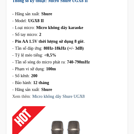
Thông số kỹ thuật: Micro Shure UGX8 II
- Hãng sản xuất:
Shure
-
Model:
UGX8 II
-
Loại micro:
Micro không dây karaoke
-
Số tay micro:
2
-
Pin AA 1.5V thời lượng sử dụng 8 giờ.
-
Tần số đáp ứng:
80Hz-18kHz (+/- 3dB)
-
Tỷ lệ méo tiếng:
<0,5%
-
Tần số sóng do micro phát ra:
740-790mHz
-
Phạm vi sử dụng:
100m
-
Số kênh:
200
-
Bảo hành:
12 tháng
-
Hãng sản xuất:
Shure
Xem thêm:
Micro không dây Shure UGX8