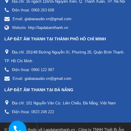
Địa chỉ:
16 ngách 116/55 Nguyễn Xiển, Q. Thanh Xuân, TP. Hà Nội
Điện thoại:
0968 263 608
Email:
giabaoaudio.vn@gmail.com
Website:
http://lapdatamthanh.vn
LẮP ĐẶT ÂM THANH TẠI THÀNH PHỐ HỒ CHÍ MINH
Địa chỉ:
201/48 Đường Nguyễn Xí, Phường 26, Quận Bình Thạnh.
TP. Hồ Chí Minh
Điện thoại:
0966 122 987
Email:
giabaoaudio.vn@gmail.com
LẮP ĐẶT ÂM THANH TẠI ĐÀ NẴNG
Địa chỉ:
101 Nguyễn Văn Cừ, Liên Chiểu, Đà Nẵng, Việt Nam
Điện thoại:
0823 248 222
© Bản quyền thuộc về
Lapdatamthanh.vn - Công ty TNHH Thiết Bị Âm