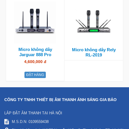
Micro không dây
Micro không dây Rely
Jarguar 888 Pro
RL-2019
4,600,000 đ
ĐẶT HÀNG
CÔNG TY TNHH THIẾT BỊ ÂM THANH ÁNH SÁNG GIA BẢO
LẮP ĐẶT ÂM THANH TẠI HÀ NỘI
M.S.D.N: 0109559438