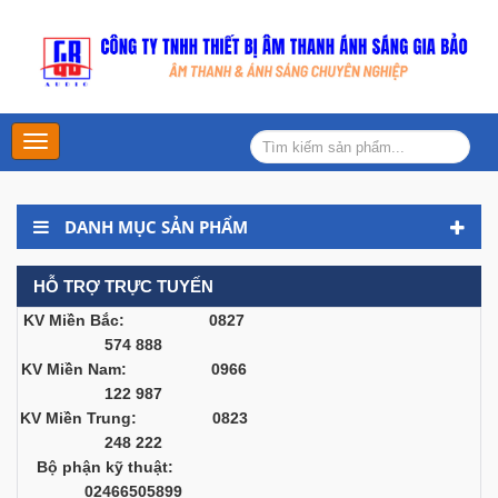
Main
Menu
DANH MỤC SẢN PHẨM
HỖ TRỢ TRỰC TUYẾN
KV Miền Bắc: 0827
574 888
KV Miền Nam: 0966
122 987
KV Miền Trung: 0823
248 222
Bộ phận kỹ thuật:
02466505899