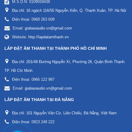
M.S.D.N: 0109559438
Địa chỉ:
16 ngách 116/55 Nguyễn Xiển, Q. Thanh Xuân, TP. Hà Nội
Điện thoại:
0968 263 608
Email:
giabaoaudio.vn@gmail.com
Website:
http://lapdatamthanh.vn
LẮP ĐẶT ÂM THANH TẠI THÀNH PHỐ HỒ CHÍ MINH
Địa chỉ:
201/48 Đường Nguyễn Xí, Phường 26, Quận Bình Thạnh.
TP. Hồ Chí Minh
Điện thoại:
0966 122 987
Email:
giabaoaudio.vn@gmail.com
LẮP ĐẶT ÂM THANH TẠI ĐÀ NẴNG
Địa chỉ:
101 Nguyễn Văn Cừ, Liên Chiểu, Đà Nẵng, Việt Nam
Điện thoại:
0823 248 222