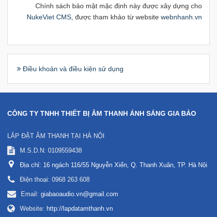
Chính sách bảo mật mặc định này được xây dựng cho
NukeViet CMS
, được tham khảo từ website
webnhanh.vn
Điều khoản và điều kiện sử dụng
CÔNG TY TNHH THIẾT BỊ ÂM THANH ÁNH SÁNG GIA BẢO
LẮP ĐẶT ÂM THANH TẠI HÀ NỘI
M.S.D.N: 0109559438
Địa chỉ:
16 ngách 116/55 Nguyễn Xiển, Q. Thanh Xuân, TP. Hà Nội
Điện thoại:
0968 263 608
Email:
giabaoaudio.vn@gmail.com
Website:
http://lapdatamthanh.vn