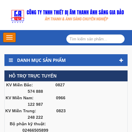
Main
Menu
DANH MỤC SẢN PHẨM
HỖ TRỢ TRỰC TUYẾN
KV Miền Bắc: 0827
574 888
KV Miền Nam: 0966
122 987
KV Miền Trung: 0823
248 222
Bộ phận kỹ thuật:
02466505899