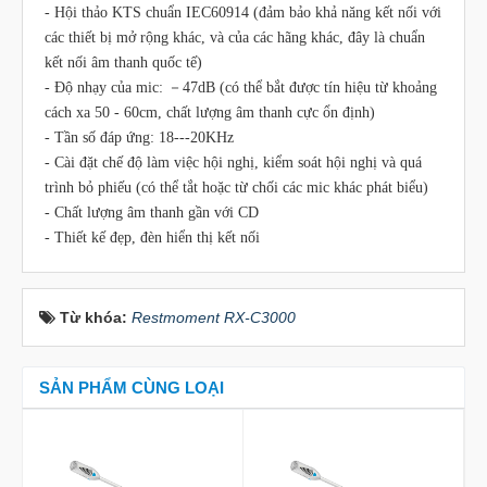
- Hội thảo KTS chuẩn IEC60914 (đảm bảo khả năng kết nối với
các thiết bị mở rộng khác, và của các hãng khác, đây là chuẩn
kết nối âm thanh quốc tế)
- Độ nhạy của mic: －47dB (có thể bắt được tín hiệu từ khoảng
cách xa 50 - 60cm, chất lượng âm thanh cực ổn định)
- Tần số đáp ứng: 18---20KHz
- Cài đặt chế độ làm việc hội nghị, kiểm soát hội nghị và quá
trình bỏ phiếu (có thể tắt hoặc từ chối các mic khác phát biểu)
- Chất lượng âm thanh gần với CD
- Thiết kế đẹp, đèn hiển thị kết nối
Từ khóa:
Restmoment RX-C3000
SẢN PHẨM CÙNG LOẠI