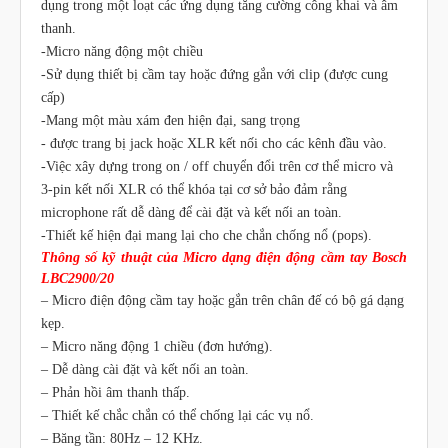
dụng trong một loạt các ứng dụng tăng cường công khai và âm
thanh.
-Micro năng động một chiều
-Sử dụng thiết bị cầm tay hoặc đứng gắn với clip (được cung
cấp)
-Mang một màu xám đen hiện đại, sang trọng
- được trang bị jack hoặc XLR kết nối cho các kênh đầu vào.
-Việc xây dựng trong on / off chuyển đổi trên cơ thể micro và
3-pin kết nối XLR có thể khóa tại cơ sở bảo đảm rằng
microphone rất dễ dàng để cài đặt và kết nối an toàn.
-Thiết kế hiện đại mang lại cho che chắn chống nổ (pops).
Thông số kỹ thuật của Micro dạng điện động cầm tay Bosch
LBC2900/20
– Micro điện động cầm tay hoặc gắn trên chân đế có bộ gá dạng
kẹp.
– Micro năng động 1 chiều (đơn hướng).
– Dễ dàng cài đặt và kết nối an toàn.
– Phản hồi âm thanh thấp.
– Thiết kế chắc chắn có thể chống lại các vụ nổ.
– Băng tần: 80Hz – 12 KHz.