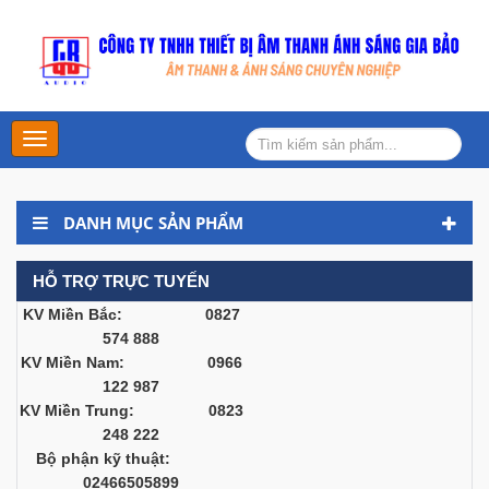
Main
Menu
DANH MỤC SẢN PHẨM
HỖ TRỢ TRỰC TUYẾN
KV Miền Bắc: 0827
574 888
KV Miền Nam: 0966
122 987
KV Miền Trung: 0823
248 222
Bộ phận kỹ thuật:
02466505899