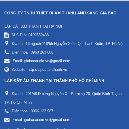
CÔNG TY TNHH THIẾT BỊ ÂM THANH ÁNH SÁNG GIA BẢO
LẮP ĐẶT ÂM THANH TẠI HÀ NỘI
M.S.D.N: 0109559438
Địa chỉ:
16 ngách 116/55 Nguyễn Xiển, Q. Thanh Xuân, TP. Hà Nội
Điện thoại:
0968 263 608
Email:
giabaoaudio.vn@gmail.com
Website:
http://lapdatamthanh.vn
LẮP ĐẶT ÂM THANH TẠI THÀNH PHỐ HỒ CHÍ MINH
Địa chỉ:
201/48 Đường Nguyễn Xí, Phường 26, Quận Bình Thạnh.
TP. Hồ Chí Minh
Điện thoại:
0966 122 987
Email:
giabaoaudio.vn@gmail.com