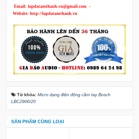
Email:
lapdatamthanh.vn@gmail.com
-
Website:
http://lapdatamthanh.vn
Từ khóa:
Micro dạng điện động cầm tay Bosch
LBC2900/20
SẢN PHẨM CÙNG LOẠI