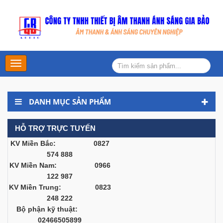
Main
Menu
DANH MỤC SẢN PHẨM
HỖ TRỢ TRỰC TUYẾN
KV Miền Bắc: 0827
574 888
KV Miền Nam: 0966
122 987
KV Miền Trung: 0823
248 222
Bộ phận kỹ thuật:
02466505899