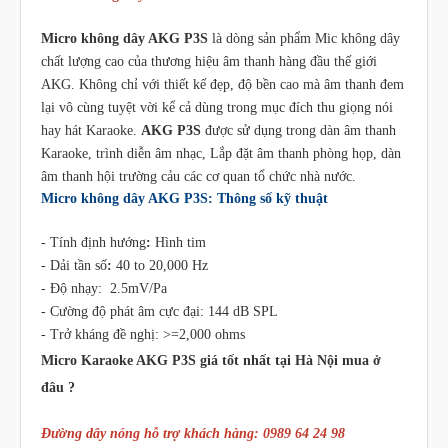
Micro không dây AKG P3S
là dòng sản phẩm Mic không dây
chất lượng cao của thương hiệu âm thanh hàng đầu thế giới
AKG. Không chỉ với thiết kế đẹp, độ bền cao mà âm thanh đem
lại vô cùng tuyệt vời kể cả dùng trong mục đích thu giọng nói
hay hát Karaoke.
AKG P3S
được sử dụng trong dàn âm thanh
Karaoke, trình diễn âm nhạc, Lắp đặt âm thanh phòng họp, dàn
âm thanh hội trường cảu các cơ quan tổ chức nhà nước.
Micro không dây AKG P3S: Thông số kỹ thuật
- Tính định hướng
:
Hình tim
- Dải tần số
:
40 to 20,000 Hz
- Độ nhạy: 2.5mV/Pa
- Cường độ phát âm cực đại: 144 dB SPL
- Trở kháng đề nghị: >=2,000 ohms
Micro Karaoke AKG P3S giá tốt nhất tại Hà Nội mua ở
đâu ?
Đường dây nóng hỗ trợ khách hàng: 0989 64 24 98