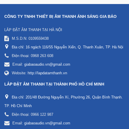
CÔNG TY TNHH THIẾT BỊ ÂM THANH ÁNH SÁNG GIA BẢO
LẮP ĐẶT ÂM THANH TẠI HÀ NỘI
M.S.D.N: 0109559438
Địa chỉ:
16 ngách 116/55 Nguyễn Xiển, Q. Thanh Xuân, TP. Hà Nội
Điện thoại:
0968 263 608
Email:
giabaoaudio.vn@gmail.com
Website:
http://lapdatamthanh.vn
LẮP ĐẶT ÂM THANH TẠI THÀNH PHỐ HỒ CHÍ MINH
Địa chỉ:
201/48 Đường Nguyễn Xí, Phường 26, Quận Bình Thạnh.
TP. Hồ Chí Minh
Điện thoại:
0966 122 987
Email:
giabaoaudio.vn@gmail.com