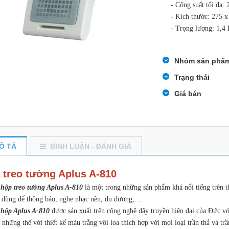
- Công suất tối đa:
- Kích thước: 275 
- Trọng lượng: 1,4
Nhóm sản phẩ
Trạng thái
Giá bán
Ô TẢ
BÌNH LUẬN - ĐÁNH GIÁ
 treo tường Aplus A-810
 hộp treo tường Aplus A-810
là một trong những sản phẩm khá nổi tiếng trên th
ể dùng để thông báo, nghe nhạc nền, du dương,…
hộp Aplus A-810
được sản xuất trên công nghệ dây truyền hiện đại của Đức với
những thế với thiết kế màu trắng vôi loa thích hợp với mọi loại trần thả và t