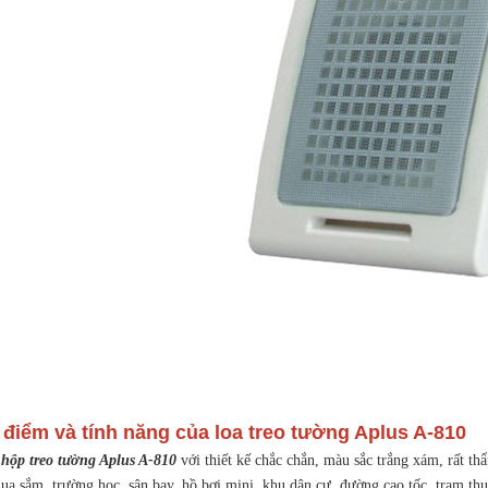
 điểm và tính năng của loa treo tường Aplus A-810
 hộp treo tường Aplus A-810
với thiết kế chắc chắn, màu sắc trắng xám, rất t
a sắm, trường học, sân bay, hồ bơi mini, khu dân cư, đường cao tốc, trạm thu 