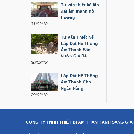
Liên hệ
Tư vấn thiết kế lắp
đặt âm thanh hội
Dàn âm thanh hội
trường
trường...
31/03/18
200,000,000 đ
Tư Vấn Thiết Kế
Lắp Đặt Hệ Thống
Bàn Mixer
Âm Thanh Sân
Allen&Heath...
Vườn Giá Rẻ
30/03/18
Liên hệ
Lắp Đặt Hệ Thống
Bàn Mixer
Allen&Heath...
Âm Thanh Cho
Ngân Hàng
Liên hệ
29/03/18
CÔNG TY TNHH THIẾT BỊ ÂM THANH ÁNH SÁNG GIA