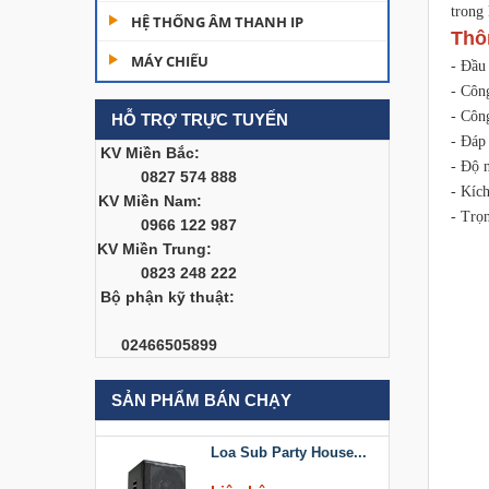
trong
Dàn âm thanh hội
HỆ THỐNG ÂM THANH IP
trường...
Thô
MÁY CHIẾU
- Đầu
200,000,000 đ
- Côn
- Công
HỖ TRỢ TRỰC TUYẾN
Bàn Mixer
Allen&Heath...
- Đáp
KV Miền Bắc:
- Độ 
0827 574 888
Liên hệ
- Kíc
KV Miền Nam:
- Trọ
0966 122 987
Bàn Mixer
KV Miền Trung:
Allen&Heath...
0823 248 222
Liên hệ
Bộ phận kỹ thuật:
Loa Sub Party House
02466505899
D218
Liên hệ
SẢN PHẨM BÁN CHẠY
Loa Sub Party House...
Liên hệ