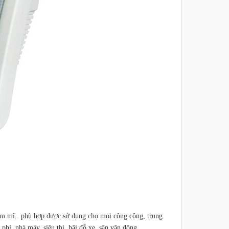
hẩm mĩ.. phù hợp được sử dụng cho mọi công cộng, trung
phí, nhà máy, siêu thị, bãi đỗ xe, sân vận đông ,…