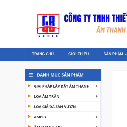
TRANG CHỦ
GIỚI THIỆU
SẢN PHẨM
DANH MỤC SẢN PHẨM
GIẢI PHÁP LẮP ĐẶT ÂM THANH
LOA ÂM TRẦN
LOA GIẢ ĐÁ SÂN VƯỜN
AMPLY