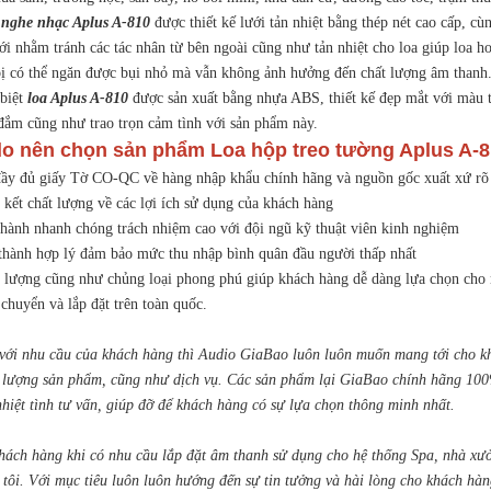
 nghe nhạc Aplus A-810
được thiết kế lưới tản nhiệt bằng thép nét cao cấp, c
ới nhằm tránh các tác nhân từ bên ngoài cũng như tản nhiệt cho loa giúp loa h
 bị có thể ngăn được bụi nhỏ mà vẫn không ảnh hưởng đến chất lượng âm thanh
 biệt
loa Aplus A-810
được sản xuất bằng nhựa ABS, thiết kế đẹp mắt với màu tr
đắm cũng như trao trọn cảm tình với sản phẩm này.
do nên chọn sản phẩm Loa hộp treo tường Aplus A-810
đầy đủ giấy Tờ CO-QC về hàng nhập khẩu chính hãng và nguồn gốc xuất xứ rõ
 kết chất lượng về các lợi ích sử dụng của khách hàng
 hành nhanh chóng trách nhiệm cao với đội ngũ kỹ thuật viên kinh nghiệm
 thành hợp lý đảm bảo mức thu nhập bình quân đầu người thấp nhất
t lượng cũng như chủng loại phong phú giúp khách hàng dễ dàng lựa chọn cho
chuyển và lắp đặt trên toàn quốc.
với nhu cầu của khách hàng thì Audio GiaBao luôn luôn muốn mang tới cho kh
 lượng sản phẩm, cũng như dịch vụ. Các sản phẩm lại GiaBao chính hãng 100%
nhiệt tình tư vấn, giúp đỡ để khách hàng có sự lựa chọn thông minh nhất.
hách hàng khi có nhu cầu lắp đặt âm thanh sử dụng cho hệ thống Spa, nhà xư
 tôi. Với mục tiêu luôn luôn hướng đến sự tin tưởng và hài lòng cho khách hà