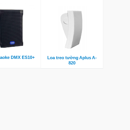
raoke DMX ES10+
Loa treo tường Aplus A-
820