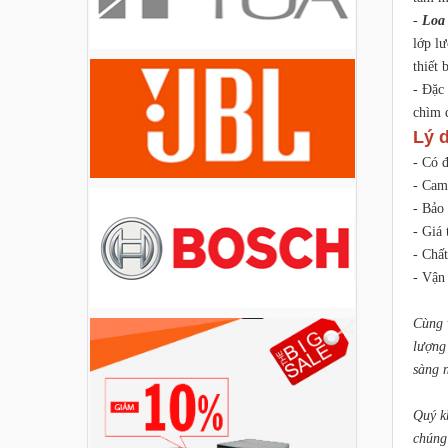
Liên hệ
-
Loa
lớp lư
thiết
Loa Party House PH12
- Đặc
Liên hệ
chìm 
Lý 
- Có 
Loa Party House PH10
- Cam
Liên hệ
- Bảo
- Giá
- Chấ
Loa Party House AP12
- Vận 
Liên hệ
Cùng 
lượng
Loa Party House AP10
sàng 
Liên hệ
Quý k
chúng
Loa Party House MF15