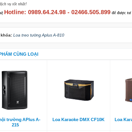
ịch vụ tốt nhất!
Hotline: 0989.64.24.98 - 02466.505.899
hệ
để được tư 
 khóa:
Loa treo tường Aplus A-810
PHẨM CÙNG LOẠI
hội trường APlus A-
Loa Karaoke DMX CF10K
Loa Kar
215