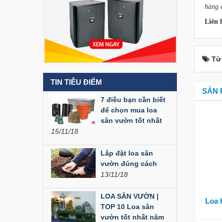
hàng d
Liên hệ
Liên 
Loa Party House MF12
Từ
Liên hệ
TIN TIÊU ĐIỂM
Loa Party House MF10
SẢN 
7 điều bạn cần biết
Liên hệ
để chọn mua loa
sân vườn tốt nhất
15/11/18
Loa Party House C10
Liên hệ
Lắp đặt loa sân
vườn đúng cách
13/11/18
Loa Party House C12
LOA SÂN VƯỜN |
Liên hệ
Loa 
TOP 10 Loa sân
vườn tốt nhất năm