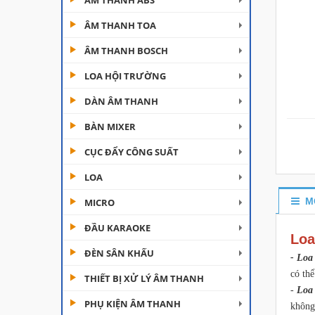
ÂM THANH ABS
ÂM THANH TOA
ÂM THANH BOSCH
LOA HỘI TRƯỜNG
DÀN ÂM THANH
Đèn Moving Beam 230
BÀN MIXER
Plus
CỤC ĐẨY CÔNG SUẤT
Liên hệ
LOA
Đèn Beam 260 Plus
SVT
M
MICRO
Liên hệ
ĐẦU KARAOKE
Loa
ĐÈN SÂN KHẤU
Cục đẩy công suất
- Loa
Aplus...
có th
THIẾT BỊ XỬ LÝ ÂM THANH
-
Loa 
Liên hệ
PHỤ KIỆN ÂM THANH
không 