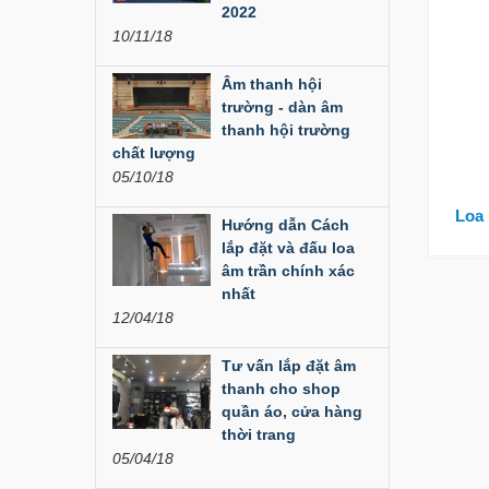
Đèn Led Moving 108
2022
Bóng
10/11/18
Liên hệ
Âm thanh hội
trường - dàn âm
Đèn Moving Beam
thanh hội trường
350W
chất lượng
05/10/18
Liên hệ
Loa
Hướng dẫn Cách
Đèn Moving Beam 230
Plus
lắp đặt và đấu loa
âm trần chính xác
Liên hệ
nhất
12/04/18
Đèn Beam 260 Plus
SVT
Tư vấn lắp đặt âm
thanh cho shop
Liên hệ
quần áo, cửa hàng
thời trang
Cục đẩy công suất
05/04/18
Aplus...