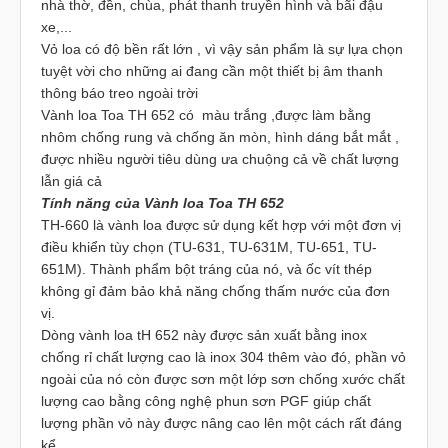
nhà thờ, đền, chùa, phát thanh truyền hình và bãi đậu
xe,...
Vỏ loa có độ bền rất lớn , vì vậy sản phẩm là sự lựa chọn
tuyệt vời cho những ai đang cần một thiết bị âm thanh
thông báo treo ngoài trời
Vành loa Toa TH 652 có màu trắng ,được làm bằng
nhôm chống rung và chống ăn mòn, hình dáng bắt mắt ,
được nhiều người tiêu dùng ưa chuộng cả về chất lượng
lẫn giá cả
Tính năng của Vành loa Toa TH 652
TH-660 là vành loa được sử dụng kết hợp với một đơn vị
điều khiển tùy chọn (TU-631, TU-631M, TU-651, TU-
651M). Thành phẩm bột tráng của nó, và ốc vít thép
không gỉ đảm bảo khả năng chống thấm nước của đơn
vị.
Dòng vành loa tH 652 này được sản xuất bằng inox
chống rỉ chất lượng cao là inox 304 thêm vào đó, phần vỏ
ngoài của nó còn được sơn một lớp sơn chống xước chất
lượng cao bằng công nghệ phun sơn PGF giúp chất
lượng phần vỏ này được nâng cao lên một cách rất đáng
kể.