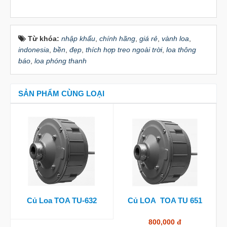
Từ khóa:
nhập khẩu
,
chính hãng
,
giá rẻ
,
vành loa
,
indonesia
,
bền
,
đẹp
,
thích hợp treo ngoài trời
,
loa thông
báo
,
loa phóng thanh
SẢN PHẨM CÙNG LOẠI
Củ Loa TOA TU-632
Củ LOA TOA TU 651
800,000 đ