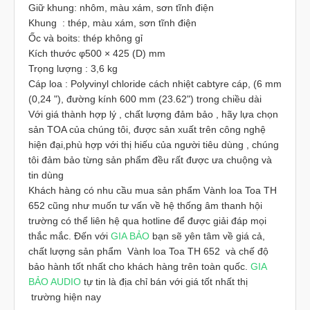
Giữ khung: nhôm, màu xám, sơn tĩnh điện
Khung : thép, màu xám, sơn tĩnh điện
Ốc và boits: thép không gỉ
Kích thước φ500 × 425 (D) mm
Trọng lượng : 3,6 kg
Cáp loa : Polyvinyl chloride cách nhiệt cabtyre cáp, (6 mm
(0,24 "), đường kính 600 mm (23.62") trong chiều dài
Với giá thành hợp lý , chất lượng đảm bảo , hãy lựa chọn
sản TOA của chúng tôi, được sản xuất trên công nghệ
hiện đại,phù hợp với thị hiếu của người tiêu dùng , chúng
tôi đảm bảo từng sản phẩm đều rất được ưa chuộng và
tin dùng
Khách hàng có nhu cầu mua sản phẩm Vành loa Toa TH
652 cũng như muốn tư vấn về hệ thống âm thanh hội
trường có thể liên hệ qua hotline để được giải đáp mọi
thắc mắc. Đến với
GIA BẢO
bạn sẽ yên tâm về giá cả,
chất lượng sản phẩm Vành loa Toa TH 652 và chế độ
bảo hành tốt nhất cho khách hàng trên toàn quốc.
GIA
BẢO AUDIO
tự tin là địa chỉ bán với giá tốt nhất thị
trường hiện nay