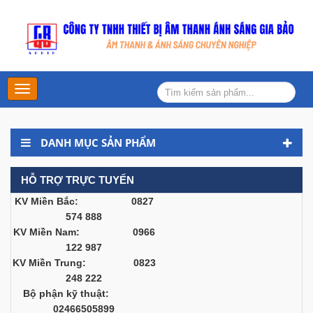
Main
Menu
DANH MỤC SẢN PHẨM
HỖ TRỢ TRỰC TUYẾN
KV Miền Bắc: 0827
574 888
KV Miền Nam: 0966
122 987
KV Miền Trung: 0823
248 222
Bộ phận kỹ thuật:
02466505899