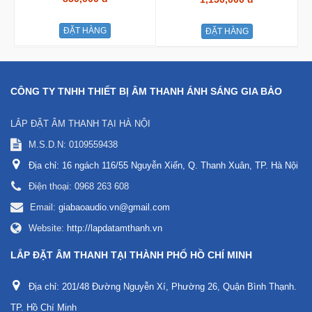
ĐẶT HÀNG
ĐẶT HÀNG
CÔNG TY TNHH THIẾT BỊ ÂM THANH ÁNH SÁNG GIA BẢO
LẮP ĐẶT ÂM THANH TẠI HÀ NỘI
M.S.D.N: 0109559438
Địa chỉ:
16 ngách 116/55 Nguyễn Xiển, Q. Thanh Xuân, TP. Hà Nội
Điện thoại:
0968 263 608
Email:
giabaoaudio.vn@gmail.com
Website:
http://lapdatamthanh.vn
LẮP ĐẶT ÂM THANH TẠI THÀNH PHỐ HỒ CHÍ MINH
Địa chỉ:
201/48 Đường Nguyễn Xí, Phường 26, Quận Bình Thạnh.
TP. Hồ Chí Minh