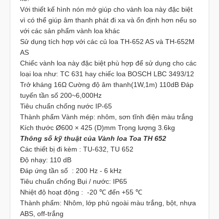
Với thiết kế hình nón mở giúp cho vành loa này đặc biệt
vì có thể giúp âm thanh phát đi xa và ổn định hơn nếu so
với các sản phẩm vành loa khác
Sử dụng tích hợp với các củ loa TH-652 AS và TH-652M
AS
Chiếc vành loa này đặc biệt phù hợp để sử dụng cho các
loại loa như: TC 631 hay chiếc loa BOSCH LBC 3493/12
Trở kháng 16Ω Cường độ âm thanh(1W,1m) 110dB Đáp
tuyến tần số 200~6,000Hz
Tiêu chuẩn chống nước IP-65
Thành phẩm Vành mép: nhôm, sơn tĩnh điện màu trắng
Kích thước Ø600 × 425 (D)mm Trọng lượng 3.6kg
Thông số kỹ thuật của Vành loa Toa TH 652
Các thiết bị đi kèm : TU-632, TU 652
Độ nhạy: 110 dB
Đáp ứng tần số : 200 Hz - 6 kHz
Tiêu chuẩn chống Bụi / nước: IP65
Nhiệt độ hoạt động : -20 ℃ đến +55 ℃
Thành phẩm: Nhôm, lớp phủ ngoài màu trắng, bột, nhựa
ABS, off-trắng