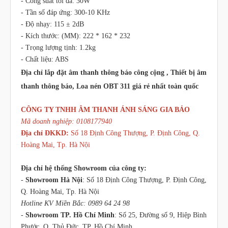
- Công suất tối đa: 30W
- Tần số đáp ứng: 300-10 KHz
- Độ nhạy: 115 ± 2dB
- Kích thước: (MM): 222 * 162 * 232
- Trọng lượng tịnh: 1.2kg
- Chất liệu: ABS
Địa chỉ lắp đặt âm thanh thông báo công cộng , Thiết bị âm
thanh thông báo, Loa nén OBT 311 giá rẻ nhất toàn quốc
CÔNG TY TNHH ÂM THANH ÁNH SÁNG GIA BẢO
Mã doanh nghiệp: 0108177940
Địa chỉ ĐKKD:
Số 18 Định Công Thượng, P. Định Công, Q.
Hoàng Mai, Tp. Hà Nội
Địa chỉ hệ thống Showroom của công ty:
-
Showroom Hà Nội
: Số 18 Định Công Thượng, P. Định Công,
Q. Hoàng Mai, Tp. Hà Nội
Hotline KV Miền Bắc: 0989 64 24 98
-
Showroom TP. Hồ Chí Minh
: Số 25, Đường số 9, Hiệp Bình
Phước, Q. Thủ Đức, TP. Hồ Chí Minh