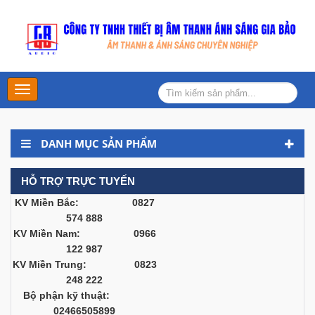
Main
Menu
DANH MỤC SẢN PHẨM
HỖ TRỢ TRỰC TUYẾN
KV Miền Bắc: 0827
574 888
KV Miền Nam: 0966
122 987
KV Miền Trung: 0823
248 222
Bộ phận kỹ thuật:
02466505899