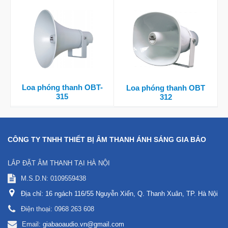
Loa phóng thanh OBT-
Loa phóng thanh OBT
315
312
CÔNG TY TNHH THIẾT BỊ ÂM THANH ÁNH SÁNG GIA BẢO
LẮP ĐẶT ÂM THANH TẠI HÀ NỘI
M.S.D.N: 0109559438
Địa chỉ:
16 ngách 116/55 Nguyễn Xiển, Q. Thanh Xuân, TP. Hà Nội
Điện thoại:
0968 263 608
Email:
giabaoaudio.vn@gmail.com