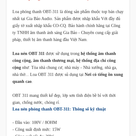
Loa phóng thanh OBT-311 là dòng sản phẩm thuộc top bán chạy
nhất tại Gia Bảo Audio. Sản phẩm được nhập khẩu Với đầy đủ
giấy tờ xuất nhập khẩu CO-CQ. Bảo hành chính hãng tại Công
ty TNHH âm thanh ánh sáng Gia Bảo - Chuyên cung cấp giải
pháp, thiết bị âm thanh hàng đầu Việt Nam.
Loa nén OBT 311
được sử dụng trong
hệ thống âm thanh
công cộng, âm thanh thương mại, hệ thống địa chỉ công
cộng
như: Tòa nhà chung cư, nhà máy - Nhà xưởng, nhà ga,
nhà thờ... Loa OBT 311 được sủ dụng tại
Nơi có tiếng ồn xung
quanh cao
.
OBT 311 mang thiết kế đẹp, lớp sơn tĩnh điện bề bỉ với thời
gian, chống nước, chóng rỉ.
Loa nén phóng thanh OBT-311: Thông số kỹ thuật
- Đầu vào: 100V / 8OHM
- Công suất định mức: 15W