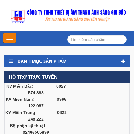
Main
Menu
DANH MỤC SẢN PHẨM
HỖ TRỢ TRỰC TUYẾN
KV Miền Bắc: 0827
574 888
KV Miền Nam: 0966
122 987
KV Miền Trung: 0823
248 222
Bộ phận kỹ thuật:
02466505899