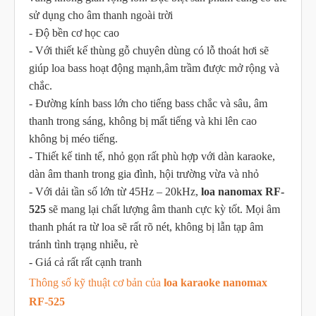
sử dụng cho âm thanh ngoài trời
- Độ bền cơ học cao
- Với thiết kế thùng gỗ chuyên dùng có lỗ thoát hơi sẽ
giúp loa bass hoạt động mạnh,âm trầm được mở rộng và
chắc.
- Đường kính bass lớn cho tiếng bass chắc và sâu, âm
thanh trong sáng, không bị mất tiếng và khi lên cao
không bị méo tiếng.
- Thiết kế tinh tế, nhỏ gọn rất phù hợp với dàn karaoke,
dàn âm thanh trong gia đình, hội trường vừa và nhỏ
- Với dải tần số lớn từ 45Hz – 20kHz,
loa nanomax RF-
525
sẽ mang lại chất lượng âm thanh cực kỳ tốt. Mọi âm
thanh phát ra từ loa sẽ rất rõ nét, không bị lẫn tạp âm
tránh tình trạng nhiễu, rè
- Giá cả rất rất cạnh tranh
Thông số kỹ thuật cơ bản của
loa karaoke nanomax
RF-525