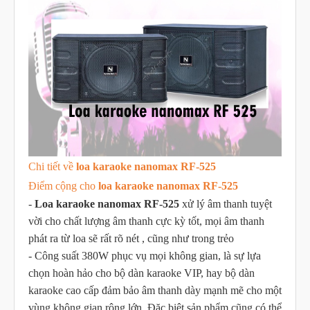
Chi tiết về
loa karaoke nanomax RF-525
Điểm cộng cho
loa karaoke nanomax RF-525
-
Loa karaoke nanomax RF-525
xử lý âm thanh tuyệt
vời cho chất lượng âm thanh cực kỳ tốt, mọi âm thanh
phát ra từ loa sẽ rất rõ nét , cũng như trong trẻo
- Công suất 380W phục vụ mọi không gian, là sự lựa
chọn hoàn hảo cho bộ dàn karaoke VIP, hay bộ dàn
karaoke cao cấp đảm bảo âm thanh dày mạnh mẽ cho một
vùng không gian rộng lớn. Đặc biệt sản phẩm cũng có thể