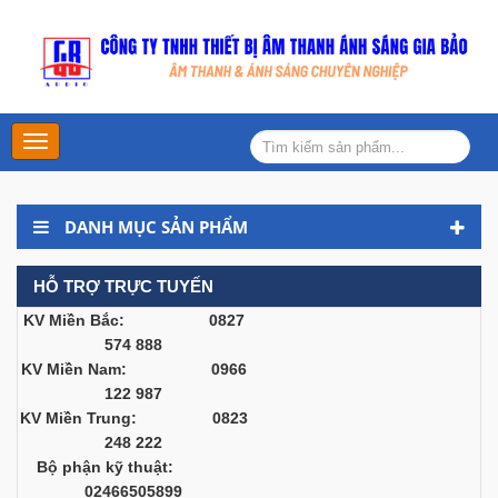
Main
Menu
DANH MỤC SẢN PHẨM
HỖ TRỢ TRỰC TUYẾN
KV Miền Bắc: 0827
574 888
KV Miền Nam: 0966
122 987
KV Miền Trung: 0823
248 222
Bộ phận kỹ thuật:
02466505899