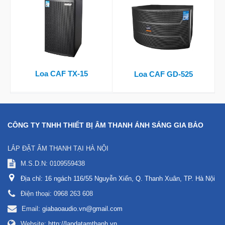
Loa CAF TX-15
Loa CAF GD-525
CÔNG TY TNHH THIẾT BỊ ÂM THANH ÁNH SÁNG GIA BẢO
LẮP ĐẶT ÂM THANH TẠI HÀ NỘI
M.S.D.N: 0109559438
Địa chỉ:
16 ngách 116/55 Nguyễn Xiển, Q. Thanh Xuân, TP. Hà Nội
Điện thoại:
0968 263 608
Email:
giabaoaudio.vn@gmail.com
Website:
http://lapdatamthanh.vn