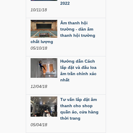
Đèn Led Moving 108
2022
Bóng
10/11/18
Liên hệ
Âm thanh hội
trường - dàn âm
Đèn Moving Beam
thanh hội trường
350W
chất lượng
05/10/18
Liên hệ
Hướng dẫn Cách
Đèn Moving Beam 230
Plus
lắp đặt và đấu loa
âm trần chính xác
Liên hệ
nhất
12/04/18
Đèn Beam 260 Plus
SVT
Tư vấn lắp đặt âm
thanh cho shop
Liên hệ
quần áo, cửa hàng
thời trang
Cục đẩy công suất
05/04/18
Aplus...