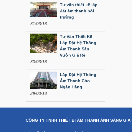
Liên hệ
Tư vấn thiết kế lắp
đặt âm thanh hội
Dàn âm thanh hội
trường
trường...
31/03/18
200,000,000 đ
Tư Vấn Thiết Kế
Lắp Đặt Hệ Thống
Bàn Mixer
Âm Thanh Sân
Allen&Heath...
Vườn Giá Rẻ
30/03/18
Liên hệ
Lắp Đặt Hệ Thống
Bàn Mixer
Allen&Heath...
Âm Thanh Cho
Ngân Hàng
Liên hệ
29/03/18
CÔNG TY TNHH THIẾT BỊ ÂM THANH ÁNH SÁNG GIA