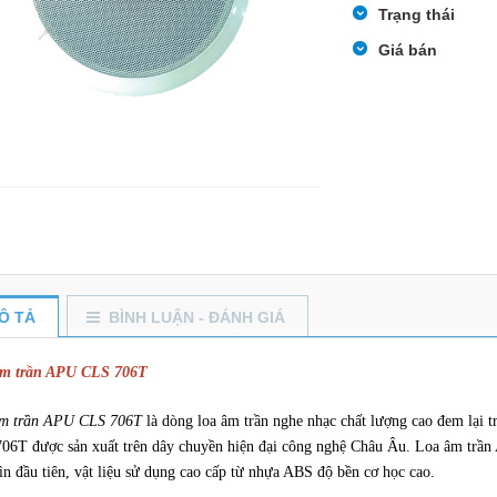
Trạng thái
Giá bán
Ô TẢ
BÌNH LUẬN - ĐÁNH GIÁ
m trần APU CLS 706T
m trần APU CLS 706T
là dòng loa âm trần nghe nhạc chất lượng cao đem lại 
06T được sản xuất trên dây chuyền hiện đại công nghệ Châu Âu. Loa âm trần A
ìn đầu tiên, vật liệu sử dụng cao cấp từ nhựa ABS độ bền cơ học cao.