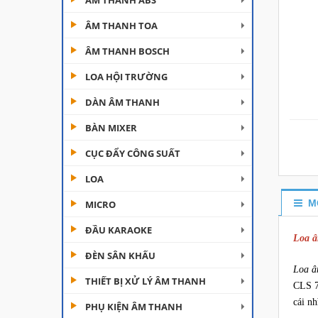
ÂM THANH ABS
ÂM THANH TOA
ÂM THANH BOSCH
LOA HỘI TRƯỜNG
DÀN ÂM THANH
Đèn Moving Beam 230
BÀN MIXER
Plus
CỤC ĐẨY CÔNG SUẤT
Liên hệ
LOA
Đèn Beam 260 Plus
SVT
M
MICRO
Liên hệ
ĐẦU KARAOKE
Loa â
ĐÈN SÂN KHẤU
Cục đẩy công suất
Aplus...
Loa â
THIẾT BỊ XỬ LÝ ÂM THANH
CLS 7
Liên hệ
cái nh
PHỤ KIỆN ÂM THANH