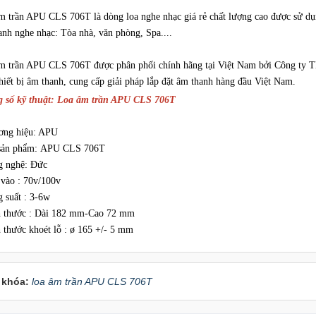
m trần APU CLS 706T là dòng loa nghe nhạc giá rẻ chất lượng cao được sử dụn
anh nghe nhạc: Tòa nhà, văn phòng, Spa....
m trần APU CLS 706T được phân phối chính hãng tại Việt Nam bởi Công ty 
hiết bị âm thanh, cung cấp giải pháp lắp đặt âm thanh hàng đầu Việt Nam.
 số kỹ thuật: Loa âm trần APU CLS 706T
ơng hiệu: APU
sản phẩm: APU CLS 706T
g nghệ: Đức
 vào : 70v/100v
g suất : 3-6w
h thước : Dài 182 mm-Cao 72 mm
h thước khoét lỗ : ø 165 +/- 5 mm
 khóa:
loa âm trần APU CLS 706T