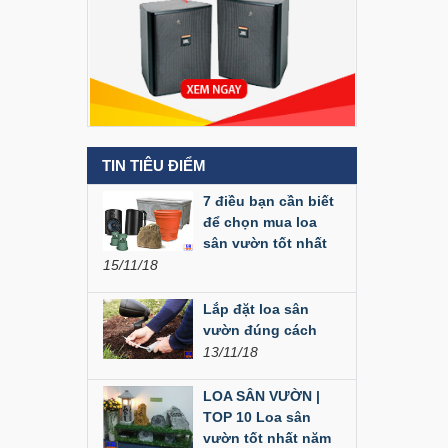
Liên hệ
Loa Party House MF12
Liên hệ
TIN TIÊU ĐIỂM
Loa Party House MF10
7 điều bạn cần biết
Liên hệ
để chọn mua loa
sân vườn tốt nhất
15/11/18
Loa Party House C10
Liên hệ
Lắp đặt loa sân
vườn đúng cách
13/11/18
Loa Party House C12
LOA SÂN VƯỜN |
Liên hệ
TOP 10 Loa sân
vườn tốt nhất năm