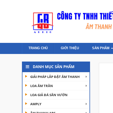
TRANG CHỦ
GIỚI THIỆU
SẢN PHẨM
DANH MỤC SẢN PHẨM
GIẢI PHÁP LẮP ĐẶT ÂM THANH
LOA ÂM TRẦN
LOA GIẢ ĐÁ SÂN VƯỜN
AMPLY