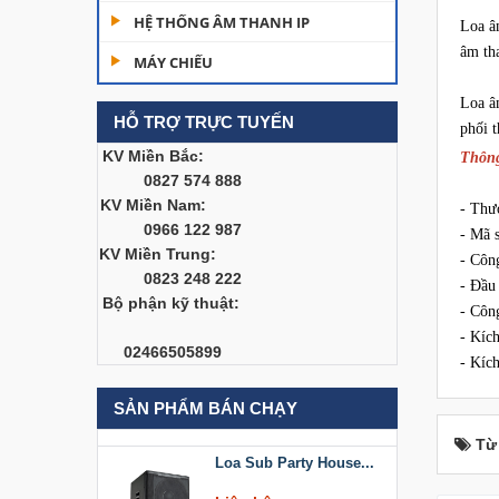
Dàn âm thanh hội
HỆ THỐNG ÂM THANH IP
Loa â
trường...
âm th
MÁY CHIẾU
200,000,000 đ
Loa â
HỖ TRỢ TRỰC TUYẾN
Bàn Mixer
phối t
Allen&Heath...
KV Miền Bắc:
Thông
0827 574 888
Liên hệ
KV Miền Nam:
- Thư
0966 122 987
Bàn Mixer
- Mã 
KV Miền Trung:
Allen&Heath...
- Côn
0823 248 222
- Đầu
Liên hệ
Bộ phận kỹ thuật:
- Côn
- Kíc
Loa Sub Party House
02466505899
- Kíc
D218
Liên hệ
SẢN PHẨM BÁN CHẠY
Từ
Loa Sub Party House...
Liên hệ