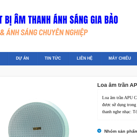
DỰ ÁN
TIN TỨC
LIÊN HỆ
MÁY CHIẾU
Loa âm trần A
Loa âm trần APU CL
được sử dụng trong 
thanh nghe nhạc: Tò
Nhóm sản phẩ