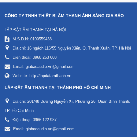
CÔNG TY TNHH THIẾT BỊ ÂM THANH ÁNH SÁNG GIA BẢO
LẮP ĐẶT ÂM THANH TẠI HÀ NỘI
M.S.D.N: 0109559438
Địa chỉ:
16 ngách 116/55 Nguyễn Xiển, Q. Thanh Xuân, TP. Hà Nội
Điện thoại:
0968 263 608
Email:
giabaoaudio.vn@gmail.com
Website:
http://lapdatamthanh.vn
LẮP ĐẶT ÂM THANH TẠI THÀNH PHỐ HỒ CHÍ MINH
Địa chỉ:
201/48 Đường Nguyễn Xí, Phường 26, Quận Bình Thạnh.
TP. Hồ Chí Minh
Điện thoại:
0966 122 987
Email:
giabaoaudio.vn@gmail.com