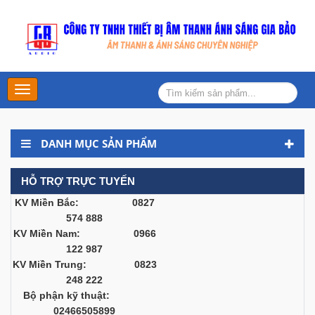
Main
Menu
DANH MỤC SẢN PHẨM
HỖ TRỢ TRỰC TUYẾN
KV Miền Bắc: 0827
574 888
KV Miền Nam: 0966
122 987
KV Miền Trung: 0823
248 222
Bộ phận kỹ thuật:
02466505899