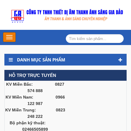
Main
Menu
DANH MỤC SẢN PHẨM
HỖ TRỢ TRỰC TUYẾN
KV Miền Bắc: 0827
574 888
KV Miền Nam: 0966
122 987
KV Miền Trung: 0823
248 222
Bộ phận kỹ thuật:
02466505899