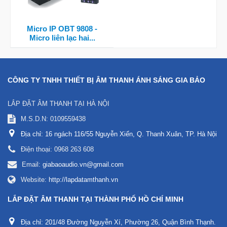
Micro IP OBT 9808 -
Micro liên lạc hai...
CÔNG TY TNHH THIẾT BỊ ÂM THANH ÁNH SÁNG GIA BẢO
LẮP ĐẶT ÂM THANH TẠI HÀ NỘI
M.S.D.N: 0109559438
Địa chỉ:
16 ngách 116/55 Nguyễn Xiển, Q. Thanh Xuân, TP. Hà Nội
Điện thoại:
0968 263 608
Email:
giabaoaudio.vn@gmail.com
Website:
http://lapdatamthanh.vn
LẮP ĐẶT ÂM THANH TẠI THÀNH PHỐ HỒ CHÍ MINH
Địa chỉ:
201/48 Đường Nguyễn Xí, Phường 26, Quận Bình Thạnh.