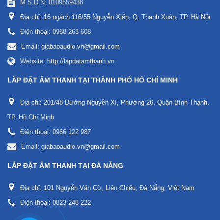
M.S.D.N: 0109559438
Địa chỉ:
16 ngách 116/55 Nguyễn Xiển, Q. Thanh Xuân, TP. Hà Nội
Điện thoại:
0968 263 608
Email:
giabaoaudio.vn@gmail.com
Website:
http://lapdatamthanh.vn
LẮP ĐẶT ÂM THANH TẠI THÀNH PHỐ HỒ CHÍ MINH
Địa chỉ:
201/48 Đường Nguyễn Xí, Phường 26, Quận Bình Thạnh.
TP. Hồ Chí Minh
Điện thoại:
0966 122 987
Email:
giabaoaudio.vn@gmail.com
LẮP ĐẶT ÂM THANH TẠI ĐÀ NẴNG
Địa chỉ:
101 Nguyễn Văn Cừ, Liên Chiểu, Đà Nẵng, Việt Nam
Điện thoại:
0823 248 222