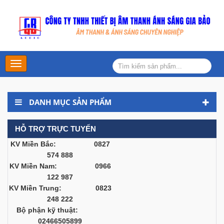
Main
Menu
DANH MỤC SẢN PHẨM
HỖ TRỢ TRỰC TUYẾN
KV Miền Bắc: 0827
574 888
KV Miền Nam: 0966
122 987
KV Miền Trung: 0823
248 222
Bộ phận kỹ thuật:
02466505899