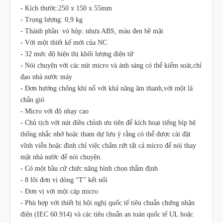
- Kích thước:250 x 150 x 55mm
- Trọng lượng: 0,9 kg
- Thành phần: vỏ hộp: nhựa ABS, màu đen bề mặt
- Với một thiết kế mới của NC
- 32 mức độ hiện thị khối lượng điện tử
- Nói chuyện với các nút micro và ánh sáng có thể kiểm soát,chỉ
đạo nhà nước máy
- Đơn hướng chống khí nổ với khả năng âm thanh,với một lá
chắn gió
- Micro với độ nhạy cao
- Chủ tịch với nút điều chỉnh ưu tiên để kích hoạt tiếng bíp hệ
thống nhắc nhở hoặc tham dự lưu ý rằng có thể được cài đặt
vĩnh viễn hoặc đình chỉ việc chấm rứt tất cả micro để nói thay
mặt nhà nước để nói chuyện.
- Có một bầu cử chức năng bình chọn thẩm định
- 8 lõi đơn vị dòng “T” kết nối
- Đơn vị với một cáp micro
- Phù hợp với thiết bị hội nghị quốc tế tiêu chuẩn chứng nhận
điện (IEC 60.914) và các tiêu chuẩn an toàn quốc tế UL hoặc