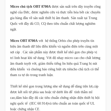
Micro chủ tịch OBT 8700A
được sản suất trên dây truyền công
nghệ của Đức, được nghiên cứu và thực tiễn hóa bởi các chuyên
gia hàng đầu về sản suất thiết bị âm thanh. Sản xuất tại Trung
Quốc với đầy đủ CO, CQ theo tiêu chuẩn chất lượng nghiêm
ngặt.
Micro OBT 8700A
với hệ thống Orbis cho phép truyền tín
hiệu âm thanh dữ liệu điều khiển và nguồn điện trên cùng một
sợi cáp . Các sản phẩm này được thiết kế nhỏ gọn cho phép vị
trí linh hoạt khi sử dụng. Với độ nhạy micro cao cho chất lượng
âm thanh tuyệt vời, giảm thiểu tiếng ồn hiệu quả.Trang bị nút
điều khiển và chuông báo riêng biệt ưu tiêncho chủ tịch có thể
tham ra tự do trong tranh luận.
Thiết kế nhỏ gọn trọng lượng nhẹ sử dụng dể dàng tiện lợi,cáp
được kết nối từ phía sau hoặc từ dưới lên để tính thẩm mĩ
cao,đảm bảo đầy đủ các tiêu chuẩn chứng nhận điện thiết bị hội
nghị quốc tế (IEC 60.914)và tiêu chuẩn an toàn quốc tế UL
hoặc chứng nhận CE.