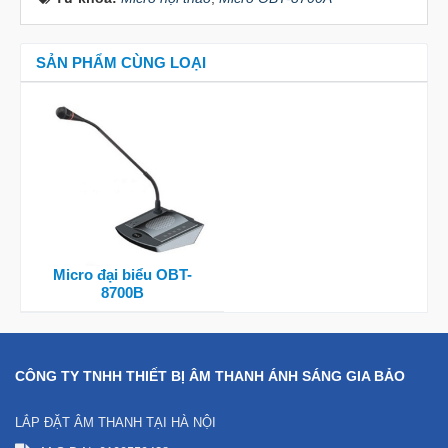
SẢN PHẨM CÙNG LOẠI
Micro đại biểu OBT-
8700B
CÔNG TY TNHH THIẾT BỊ ÂM THANH ÁNH SÁNG GIA BẢO
LẮP ĐẶT ÂM THANH TẠI HÀ NỘI