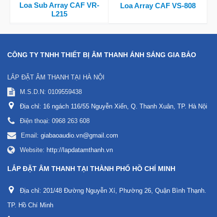
Loa Sub Array CAF VR-
Loa Array CAF VS-808
L215
CÔNG TY TNHH THIẾT BỊ ÂM THANH ÁNH SÁNG GIA BẢO
LẮP ĐẶT ÂM THANH TẠI HÀ NỘI
M.S.D.N: 0109559438
Địa chỉ:
16 ngách 116/55 Nguyễn Xiển, Q. Thanh Xuân, TP. Hà Nội
Điện thoại:
0968 263 608
Email:
giabaoaudio.vn@gmail.com
Website:
http://lapdatamthanh.vn
LẮP ĐẶT ÂM THANH TẠI THÀNH PHỐ HỒ CHÍ MINH
Địa chỉ:
201/48 Đường Nguyễn Xí, Phường 26, Quận Bình Thạnh.
TP. Hồ Chí Minh