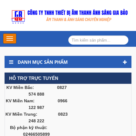
Main
Menu
DANH MỤC SẢN PHẨM
HỖ TRỢ TRỰC TUYẾN
KV Miền Bắc: 0827
574 888
KV Miền Nam: 0966
122 987
KV Miền Trung: 0823
248 222
Bộ phận kỹ thuật:
02466505899