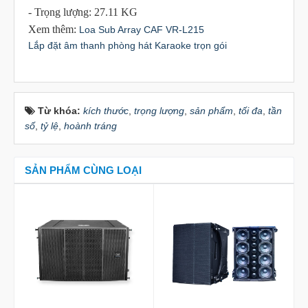
- Trọng lượng: 27.11 KG
Xem thêm:
Loa Sub Array CAF VR-L215
Lắp đặt âm thanh phòng hát Karaoke trọn gói
Từ khóa:
kích thước
,
trọng lượng
,
sản phẩm
,
tối đa
,
tần
số
,
tỷ lệ
,
hoành tráng
SẢN PHẨM CÙNG LOẠI